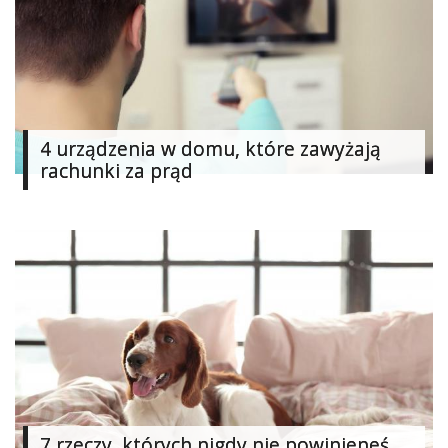
Ślub
&
Wesele
Moda
4 urządzenia w domu, które zawyżają
Zakupy
rachunki za prąd
Kultura
Porady
ekspertów
Strefa
Blogerek
Konkursy
Recenzje
7 rzeczy, których nigdy nie powinieneś