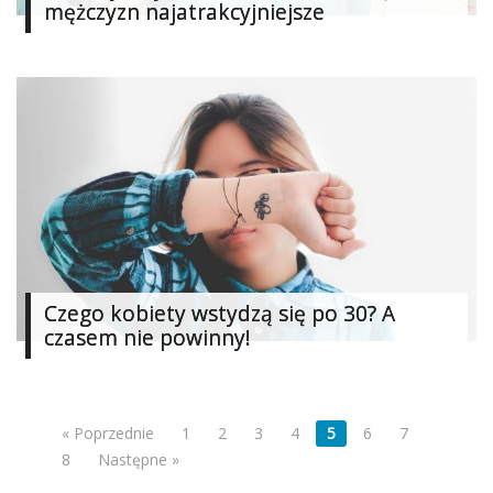
mężczyzn najatrakcyjniejsze
Czego kobiety wstydzą się po 30? A
czasem nie powinny!
« Poprzednie
1
2
3
4
5
6
7
8
Następne »