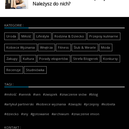
Należysz do nich?
KATEGORIE
Uroda
Miłość
Lifestyle
Rodzina & Dziecko
Przepisy kulinarne
Kobiece Wyznania
Wnętrza
Fitness
Ślub & Wesele
Moda
Zakupy
Kultura
Porady ekspertów
Strefa Blogerek
Konkursy
Recenzje
Studniówka
TAGI
miłość
sennik
sen
związek
znaczenie snów
blog
artykuł partnerski
kobiece wyznania
związki
przepisy
kobieta
dziecko
sny
gotowanie
archiwum
znaczenie imion
KONTAKT