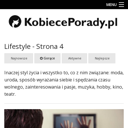
MENU
Uroda
Miłość
Lifestyle
Lifestyle - Strona 4
Rodzina
Najnowsze
Gorące
Aktywne
Najlepsze
&
Dziecko
Inaczej styl życia i wszystko to, co z nim związane: moda,
Przepisy
uroda, sposób wyrażania siebie i spędzania czasu
kulinarne
wolnego, zainteresowania i pasje, muzyka, hobby, kino,
teatr.
Kobiece
Wyznania
Wnętrza
Fitness