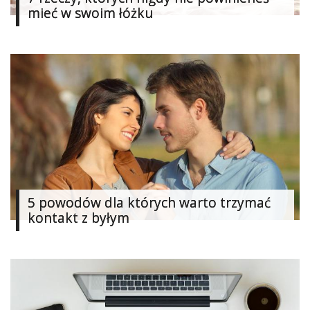
mieć w swoim łóżku
Studniówka
«
Dodaj
Dodaj
Najlepsze
Dodaj
Dodaj
galerię
Dodaj
artykuł
5 powodów dla których warto trzymać
kontakt z byłym