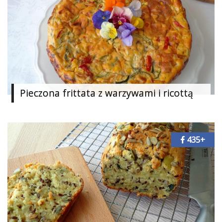
Pieczona frittata z warzywami i ricottą
435+