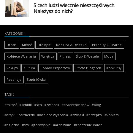
5 cech ludzi wiecznie nieszczęśliwych.
Należysz do nich?
KATEGORIE
Uroda
Miłość
Lifestyle
Rodzina & Dziecko
Przepisy kulinarne
Kobiece Wyznania
Wnętrza
Fitness
Ślub & Wesele
Moda
Zakupy
Kultura
Porady ekspertów
Strefa Blogerek
Konkursy
Recenzje
Studniówka
TAGI
miłość
sennik
sen
związek
znaczenie snów
blog
artykuł partnerski
kobiece wyznania
związki
przepisy
kobieta
dziecko
sny
gotowanie
archiwum
znaczenie imion