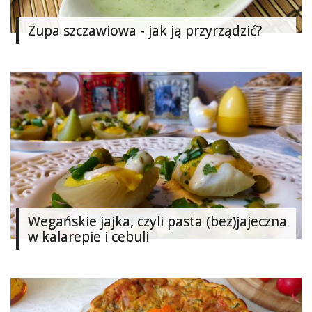
Studniówka
Zupa szczawiowa - jak ją przyrządzić?
«
Dodaj
Dodaj
Najlepsze
Dodaj
Dodaj
galerię
Dodaj
artykuł
Wegańskie jajka, czyli pasta (bez)jajeczna
w kalarepie i cebuli