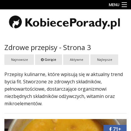
MENU
Uroda
Miłość
Lifestyle
Zdrowe przepisy - Strona 3
Rodzina
Najnowsze
Gorące
Aktywne
Najlepsze
&
Dziecko
Przepisy kulinarne, które wpisują się w aktualny trend
Przepisy
bycia fit. Stworzone ze zdrowych składników,
kulinarne
pełnowartościowe, dostarczające organizmowi
niezbędnych składników odżywczych, witamin oraz
Kobiece
mikroelementów.
Wyznania
Wnętrza
71+
Fitness