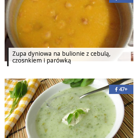
Ślub
&
Wesele
Moda
Zakupy
Zupa dyniowa na bulionie z cebulą,
czosnkiem i parówką
Kultura
Porady
ekspertów
47+
Strefa
Blogerek
Konkursy
Recenzje