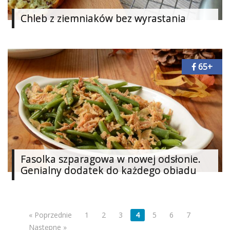
Chleb z ziemniaków bez wyrastania
65+
Fasolka szparagowa w nowej odsłonie.
Genialny dodatek do każdego obiadu
« Poprzednie
1
2
3
4
5
6
7
Następne »