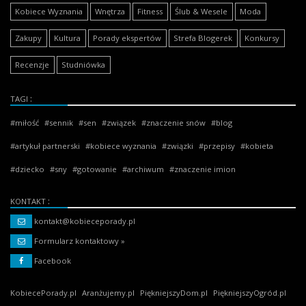
Kobiece Wyznania
Wnętrza
Fitness
Ślub & Wesele
Moda
Zakupy
Kultura
Porady ekspertów
Strefa Blogerek
Konkursy
Recenzje
Studniówka
TAGI
miłość
sennik
sen
związek
znaczenie snów
blog
artykuł partnerski
kobiece wyznania
związki
przepisy
kobieta
dziecko
sny
gotowanie
archiwum
znaczenie imion
KONTAKT
kontakt@kobieceporady.pl
Formularz kontaktowy »
Facebook
KobiecePorady.pl
Aranżujemy.pl
PiękniejszyDom.pl
PiękniejszyOgród.pl