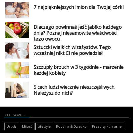
7 najpiękniejszych imion dla Twojej córki
Dlaczego powinnaś jeść jabłko każdego
dnia? Poznaj niesamowite właściwości
tego owocu
Sztuczki wielkich wizażystów. Tego
wcześniej nikt Ci nie powiedział!
Szczupły brzuch w 3 tygodnie - marzenie
każdej kobiety
5 cech ludzi wiecznie nieszczęśliwych.
Należysz do nich?
KATEGORIE
Uroda
Miłość
Lifestyle
Rodzina & Dziecko
Przepisy kulinarne