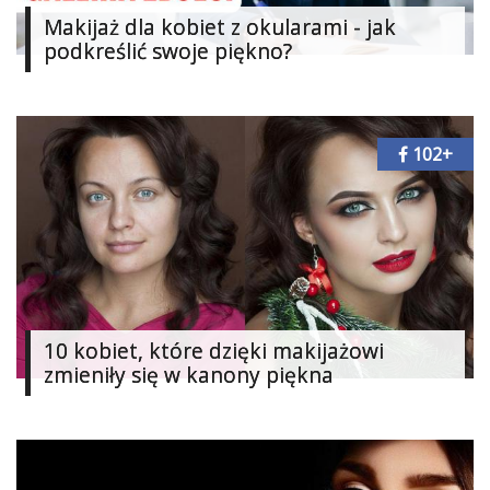
Makijaż dla kobiet z okularami - jak
Ślub
podkreślić swoje piękno?
&
Wesele
Moda
102+
Zakupy
Kultura
Porady
ekspertów
10 kobiet, które dzięki makijażowi
Strefa
Blogerek
zmieniły się w kanony piękna
Konkursy
Recenzje