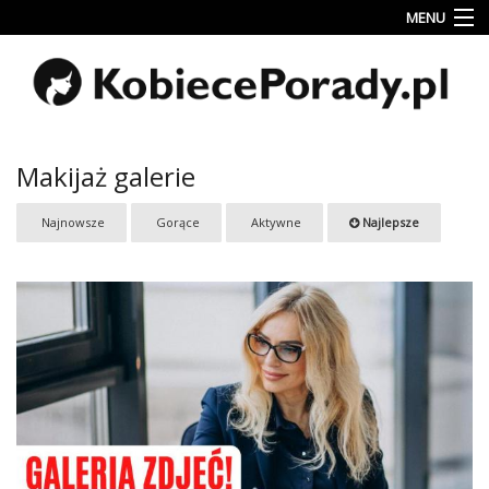
MENU
Uroda
Miłość
Lifestyle
Makijaż galerie
Rodzina
Najnowsze
Gorące
Aktywne
Najlepsze
&
Dziecko
Przepisy
kulinarne
Kobiece
Wyznania
Wnętrza
Fitness