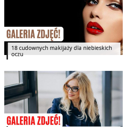
Studniówka
«
Dodaj
Dodaj
Najlepsze
Dodaj
Dodaj
18 cudownych makijaży dla niebieskich
galerię
oczu
Dodaj
artykuł