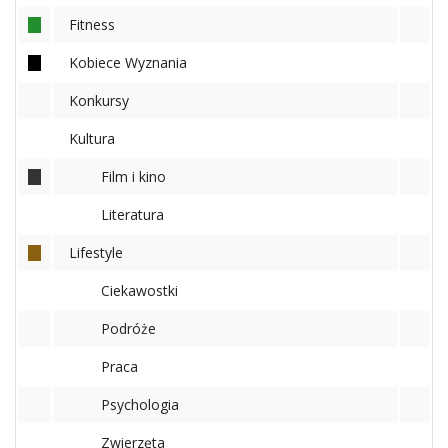
Fitness
Ślub
&
Kobiece Wyznania
Wesele
Konkursy
Moda
Kultura
Zakupy
Film i kino
Kultura
Literatura
Lifestyle
Porady
ekspertów
Ciekawostki
Strefa
Podróże
Blogerek
Praca
Konkursy
Psychologia
Recenzje
Zwierzęta