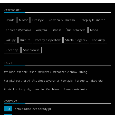
KATEGORIE
Uroda
Miłość
Lifestyle
Rodzina & Dziecko
Przepisy kulinarne
Kobiece Wyznania
Wnętrza
Fitness
Ślub & Wesele
Moda
Zakupy
Kultura
Porady ekspertów
Strefa Blogerek
Konkursy
Recenzje
Studniówka
TAGI
miłość
sennik
sen
związek
znaczenie snów
blog
artykuł partnerski
kobiece wyznania
związki
przepisy
kobieta
dziecko
sny
gotowanie
archiwum
znaczenie imion
KONTAKT
kontakt@kobieceporady.pl