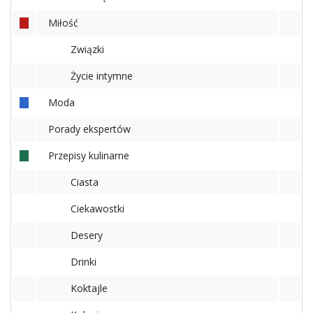
Studniówka
Miłość
«
Dodaj
Związki
Dodaj
Życie intymne
Najlepsze
Dodaj
Moda
Dodaj
galerię
Porady ekspertów
Dodaj
Przepisy kulinarne
artykuł
Ciasta
Ciekawostki
Desery
Drinki
Koktajle