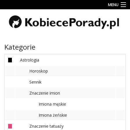
MENU
Uroda
Miłość
Lifestyle
Kategorie
Rodzina
&
Astrologia
Dziecko
Horoskop
Przepisy
Sennik
kulinarne
Znaczenie imion
Kobiece
Wyznania
Imiona męskie
Imiona żeńskie
Wnętrza
Znaczenie tatuaży
Fitness