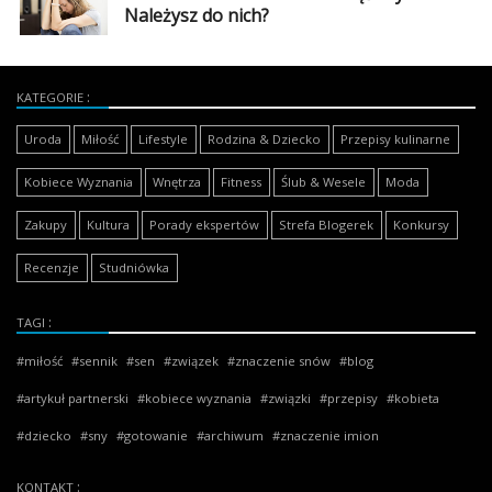
Należysz do nich?
KATEGORIE
Uroda
Miłość
Lifestyle
Rodzina & Dziecko
Przepisy kulinarne
Kobiece Wyznania
Wnętrza
Fitness
Ślub & Wesele
Moda
Zakupy
Kultura
Porady ekspertów
Strefa Blogerek
Konkursy
Recenzje
Studniówka
TAGI
miłość
sennik
sen
związek
znaczenie snów
blog
artykuł partnerski
kobiece wyznania
związki
przepisy
kobieta
dziecko
sny
gotowanie
archiwum
znaczenie imion
KONTAKT