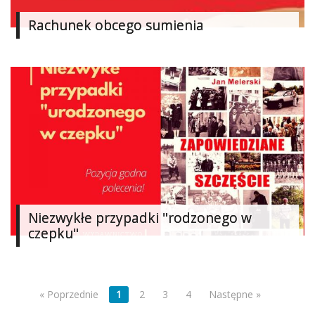
Rachunek obcego sumienia
Niezwykłe przypadki "rodzonego w
czepku"
« Poprzednie
1
2
3
4
Następne »