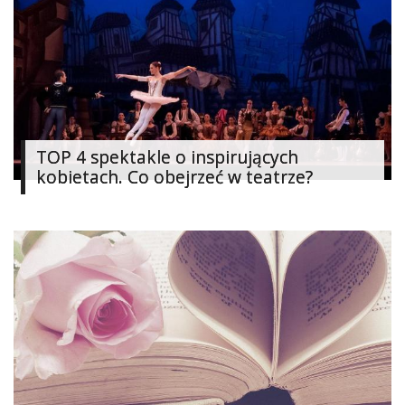
Ślub
&
Wesele
Moda
Zakupy
TOP 4 spektakle o inspirujących
kobietach. Co obejrzeć w teatrze?
Kultura
Porady
ekspertów
Strefa
Blogerek
Konkursy
Recenzje