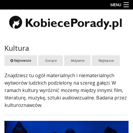
MENU
Uroda
Miłość
Lifestyle
Kultura
Rodzina
Najnowsze
Gorące
Aktywne
Najlepsze
&
Dziecko
Znajdziesz tu ogół materialnych i niematerialnych
Przepisy
wytworów ludzkich podzielony na szereg gałęzi. W
kulinarne
ramach kultury wyróżnić możemy między innymi: film,
literaturę, muzykę, sztuki audiowizualne. Badana przez
Kobiece
kulturoznawców.
Wyznania
Wnętrza
Fitness