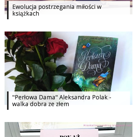
Ewolucja postrzegania miłości w
Studniówka
książkach
«
Dodaj
Dodaj
Najlepsze
Dodaj
Dodaj
galerię
Dodaj
artykuł
"Perłowa Dama" Aleksandra Polak -
walka dobra ze złem