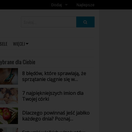
Dodaj
Najlepsze
Dodaj galerię
Dodaj artykuł
SELE
WIĘCEJ
ybrane dla Ciebie
8 błędów, które sprawiają, że
sprzątanie ciągnie się w
nieskończoność
7 najpiękniejszych imion dla
Twojej córki
Dlaczego powinnaś jeść jabłko
każdego dnia? Poznaj
niesamowite właściwości tego
owocu