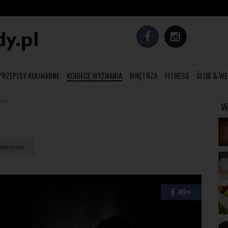
PRZEPISY KULINARNE
KOBIECE WYZNANIA
WNĘTRZA
FITNESS
ŚLUB & WE
NIA
W
ajlepsze
49+