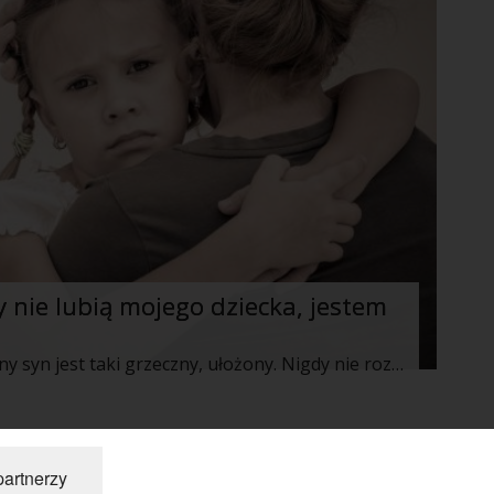
 nie lubią mojego dziecka, jestem
Zawsze cieszyłam się tym, że nasz jedyny syn jest taki grzeczny, ułożony. Nigdy nie rozrabia, bardzo chętnie się uczy, gra na pianinie. Urodziłam go w wieku 40 lat, mąż był ode mnie nieco starszy, zatem decyzję o posiadaniu potomstwa podjęliśmy bardzo rozważnie i świadomie, choć dość późno.
pne »
partnerzy