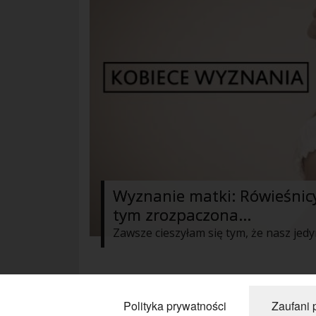
Wyznanie matki: Rówieśnicy
tym zrozpaczona…
« Poprzednie
1
2
3
4
Nastę
Polityka prywatności
Zaufani 