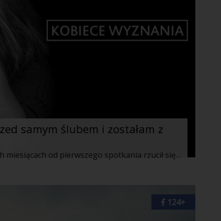
rzed samym ślubem i zostałam z
Wszystko było jak w bajce – po czterech miesiącach od pierwszego spotkania rzucił się na kolana, w jednej dłoni trzymał pierścionek, a w drugiej ogromny bukiet róż. Bogaty, przystojny, pochodzący z dobrej rodziny – wydawało mi się, że złapałam Pana Boga za nogi. Wszystkie koleżanki mi zazdrościły, moi rodzice pokochali go wręcz od pierwszego wejrzenia i stale powtarzali, żebym o niego dbała, bo taka partia nie trafia się często.
124+