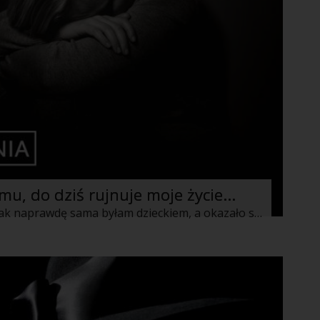
temu, do dziś rujnuje moje życie…
Miałam wtedy tylko siedemnaście lat, tak naprawdę sama byłam dzieckiem, a okazało się, że mam za kilka miesięcy mieć własne. Oczywiście mój chłopak ulotnił się i powiedział, że chce studiować, ułożyć sobie życie, a nie bawić się w bycie ojcem. To był straszny czas, miotałam się, nie wiedziałam, co mam zrobić…w końcu zdecydowałam się na aborcję.