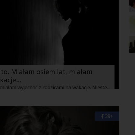
ato. Miałam osiem lat, miałam
acje...
To było gorące lato. Miałam osiem lat, miałam wyjechać z rodzicami na wakacje. Niestety okazało się, że moja mama nie mogła dostać urlopu, w zakładzie, w którym pracowała (był to koniec lat osiemdziesiątych) było mnóstwo roboty. Miałam więc wybrać się nad morze tylko z tatą, naszym fiatem 126p.
39+