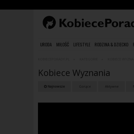
URODA
MIŁOŚĆ
LIFESTYLE
RODZINA & DZIECKO
KOBIECEPORADY.PL
KATEGORIE
KOBIECE WYZNA
Kobiece Wyznania
Najnowsze
Gorące
Aktywne
N