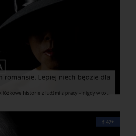
m romansie. Lepiej niech będzie dla
Gdy przyjdą wam do głowy jakiekolwiek łóżkowe historie z ludźmi z pracy – nigdy w to nie wchodźcie. Moja historia po przelotnym romansie powinna stać się dla Was przestrogą…
47+