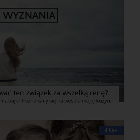
wać ten związek za wszelką cenę?
Najpierw wszystko było idealnie, niczym z bajki. Poznaliśmy się na weselu mojej kuzynki i już po dwóch latach sami staliśmy na ślubnym kobiercu. Czy to była miłość od pierwszego wejrzenia? Zdecydowanie tak!
59+