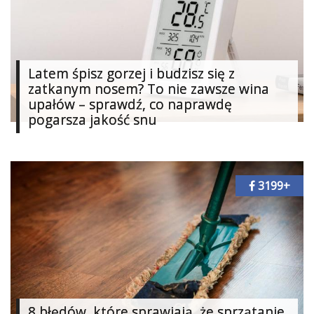
Ślub
&
Wesele
Latem śpisz gorzej i budzisz się z
Moda
zatkanym nosem? To nie zawsze wina
upałów – sprawdź, co naprawdę
Zakupy
pogarsza jakość snu
Kultura
Porady
3199+
ekspertów
Strefa
Blogerek
Konkursy
Recenzje
8 błędów, które sprawiają, że sprzątanie