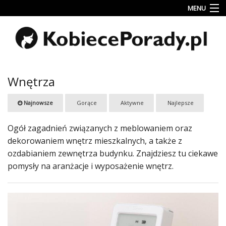
MENU
Uroda
Miłość
Lifestyle
Wnętrza
Rodzina
Najnowsze
Gorące
Aktywne
Najlepsze
&
Dziecko
Ogół zagadnień związanych z meblowaniem oraz
Przepisy
dekorowaniem wnętrz mieszkalnych, a także z
kulinarne
ozdabianiem zewnętrza budynku. Znajdziesz tu ciekawe
pomysły na aranżacje i wyposażenie wnętrz.
Kobiece
Wyznania
Wnętrza
Fitness