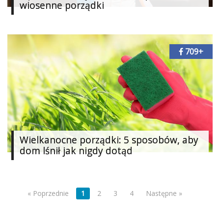
wiosenne porządki
709+
Wielkanocne porządki: 5 sposobów, aby
dom lśnił jak nigdy dotąd
« Poprzednie
1
2
3
4
Następne »