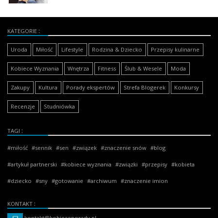
KATEGORIE
Uroda
Miłość
Lifestyle
Rodzina & Dziecko
Przepisy kulinarne
Kobiece Wyznania
Wnętrza
Fitness
Ślub & Wesele
Moda
Zakupy
Kultura
Porady ekspertów
Strefa Blogerek
Konkursy
Recenzje
Studniówka
TAGI
miłość
sennik
sen
związek
znaczenie snów
blog
artykuł partnerski
kobiece wyznania
związki
przepisy
kobieta
dziecko
sny
gotowanie
archiwum
znaczenie imion
KONTAKT
kontakt@kobieceporady.pl