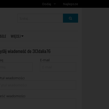
Dodaj
Najlepsze
Dodaj galerię
Dodaj artykuł
SELE
WIĘCEJ
yślij wiadomość do 3l3dalia76
ię
E-mail
ytuł wiadomości
reść wiadomości