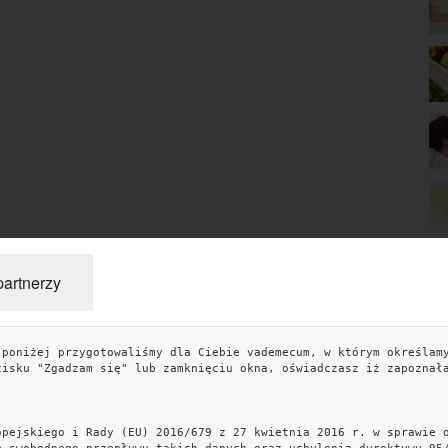
partnerzy
 poniżej przygotowaliśmy dla Ciebie vademecum, w którym określam
TAGI
KO
cisku "Zgadzam się" lub zamknięciu okna, oświadczasz iż zapoznał
miłość
sennik
sen
związek
znaczenie snów
blog
artykuł partnerski
kobiece wyznania
związki
przepisy
opejskiego i Rady (EU) 2016/679 z 27 kwietnia 2016 r. w sprawie 