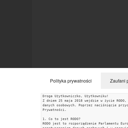
Polityka prywatności
Zaufani 
Droga Użytkowniczko, Użytkowniku!
Z dniem 25 maja 2018 wejdzie w życie RODO,
KATEGORIE
danych osobowych. Poprzez naciśnięcie przy
Prywatności.
Uroda
Miłość
Lifestyle
Rodzina & Dziecko
1. Co to jest RODO?
RODO jest to rozporządzenie Parlamentu Eur
Przepisy kulinarne
Kobiece Wyznania
Wnętrza