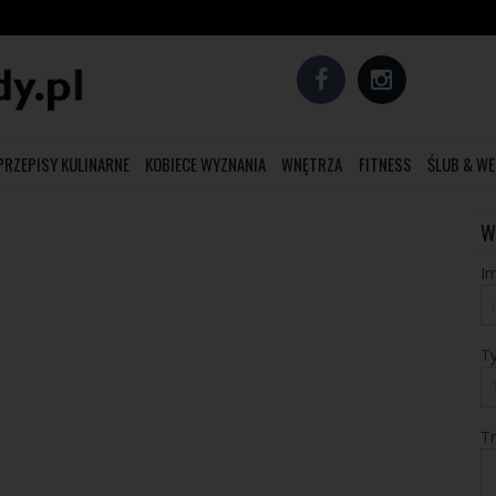
PRZEPISY KULINARNE
KOBIECE WYZNANIA
WNĘTRZA
FITNESS
ŚLUB & WE
W
Im
T
T