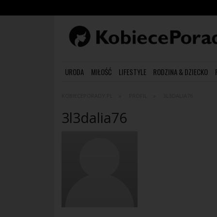
URODA
MIŁOŚĆ
LIFESTYLE
RODZINA & DZIECKO
KOBIECEPORADY.PL
PROFIL
3L3DALIA76
3l3dalia76