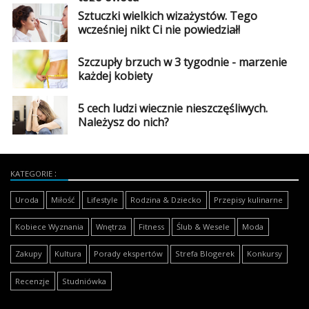
Sztuczki wielkich wizażystów. Tego
wcześniej nikt Ci nie powiedział!
Szczupły brzuch w 3 tygodnie - marzenie
każdej kobiety
5 cech ludzi wiecznie nieszczęśliwych.
Należysz do nich?
KATEGORIE
Uroda
Miłość
Lifestyle
Rodzina & Dziecko
Przepisy kulinarne
Kobiece Wyznania
Wnętrza
Fitness
Ślub & Wesele
Moda
Zakupy
Kultura
Porady ekspertów
Strefa Blogerek
Konkursy
Recenzje
Studniówka