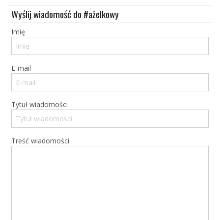
Wyślij wiadomość do #ażelkowy
Ślub
&
Imię
Wesele
Moda
E-mail
Zakupy
Kultura
Tytuł wiadomości
Porady
ekspertów
Treść wiadomości
Strefa
Blogerek
Konkursy
Recenzje