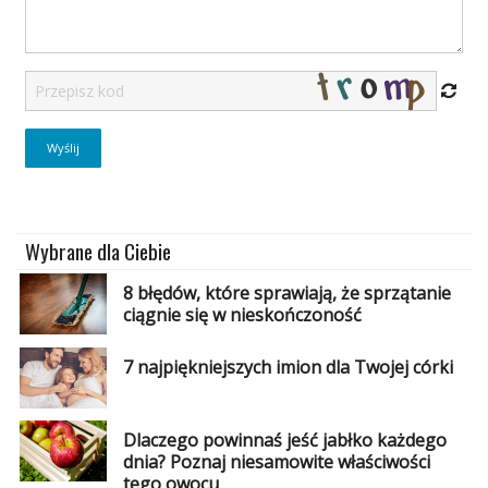
Studniówka
«
Dodaj
Dodaj
Najlepsze
Dodaj
Dodaj
galerię
Dodaj
Wybrane dla Ciebie
artykuł
8 błędów, które sprawiają, że sprzątanie
ciągnie się w nieskończoność
7 najpiękniejszych imion dla Twojej córki
Dlaczego powinnaś jeść jabłko każdego
dnia? Poznaj niesamowite właściwości
tego owocu