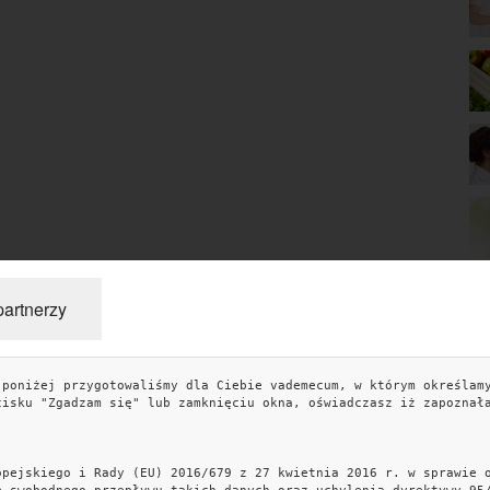
partnerzy
 poniżej przygotowaliśmy dla Ciebie vademecum, w którym określam
TAGI
KO
cisku "Zgadzam się" lub zamknięciu okna, oświadczasz iż zapoznał
miłość
sennik
sen
związek
znaczenie snów
blog
artykuł partnerski
kobiece wyznania
związki
przepisy
opejskiego i Rady (EU) 2016/679 z 27 kwietnia 2016 r. w sprawie 