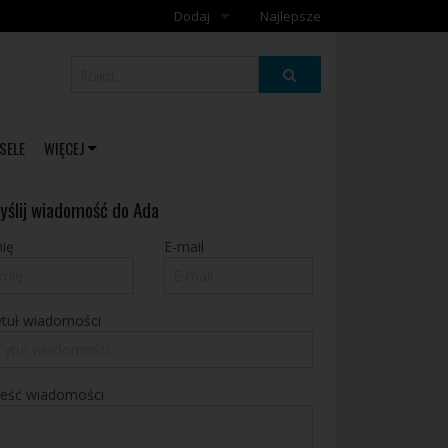
Dodaj
Najlepsze
Dodaj galerię
Dodaj artykuł
SELE
WIĘCEJ
yślij wiadomość do Ada
ię
E-mail
ytuł wiadomości
reść wiadomości