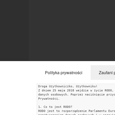
Polityka prywatności
Zaufani 
Droga Użytkowniczko, Użytkowniku!
Z dniem 25 maja 2018 wejdzie w życie RODO,
KATEGORIE
danych osobowych. Poprzez naciśnięcie przy
Prywatności.
Uroda
Miłość
Lifestyle
Rodzina & Dziecko
1. Co to jest RODO?
RODO jest to rozporządzenie Parlamentu Eur
Przepisy kulinarne
Kobiece Wyznania
Wnętrza