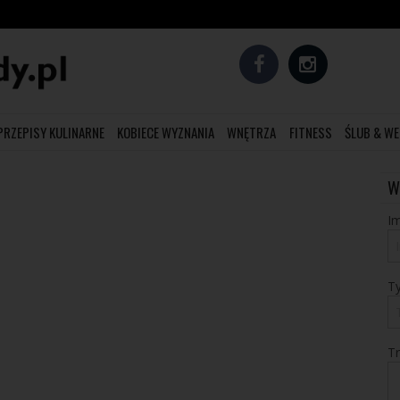
PRZEPISY KULINARNE
KOBIECE WYZNANIA
WNĘTRZA
FITNESS
ŚLUB & WE
W
Im
T
T