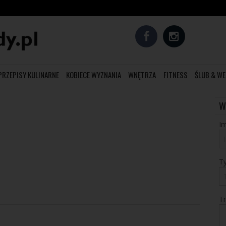
PRZEPISY KULINARNE
KOBIECE WYZNANIA
WNĘTRZA
FITNESS
ŚLUB & WE
W
Im
T
T