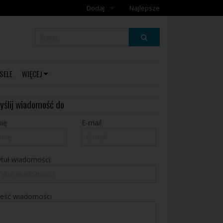
Dodaj
Najlepsze
Dodaj galerię
Dodaj artykuł
SELE
WIĘCEJ
yślij wiadomość do
ię
E-mail
ytuł wiadomości
reść wiadomości