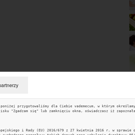
partnerzy
 poniżej przygotowaliśmy dla Ciebie vademecum, w którym określam
TAGI
KO
cisku "Zgadzam się" lub zamknięciu okna, oświadczasz iż zapoznał
miłość
sennik
sen
związek
znaczenie snów
blog
artykuł partnerski
kobiece wyznania
związki
przepisy
opejskiego i Rady (EU) 2016/679 z 27 kwietnia 2016 r. w sprawie 