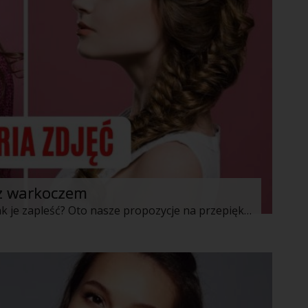
 z warkoczem
Masz długie włosy i zastanawiasz się jak je zapleść? Oto nasze propozycje na przepiękne warkocze - wybierz coś dla siebie!