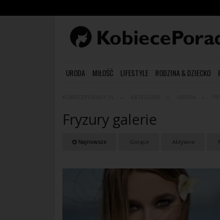
URODA
MIŁOŚĆ
LIFESTYLE
RODZINA & DZIECKO
KOBIECEPORADY.PL
KATEGORIE
URODA
FR
Fryzury galerie
Najnowsze
Gorące
Aktywne
N