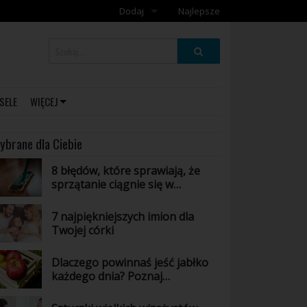
Dodaj
Najlepsze
Dodaj galerię
Dodaj artykuł
SELE
WIĘCEJ
ybrane dla Ciebie
8 błędów, które sprawiają, że
sprzątanie ciągnie się w
nieskończoność
7 najpiękniejszych imion dla
Twojej córki
Dlaczego powinnaś jeść jabłko
każdego dnia? Poznaj
niesamowite właściwości tego
owocu