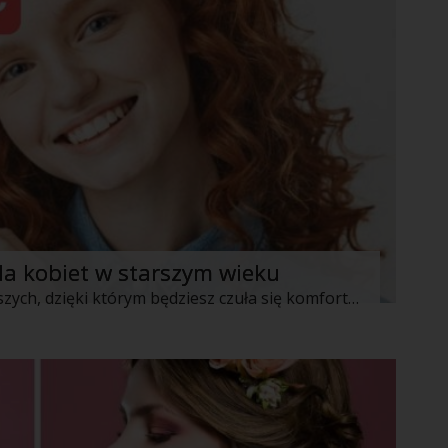
dla kobiet w starszym wieku
Piękne krótkie fryzurki dla kobiet starszych, dzięki którym będziesz czuła się komfortowo.