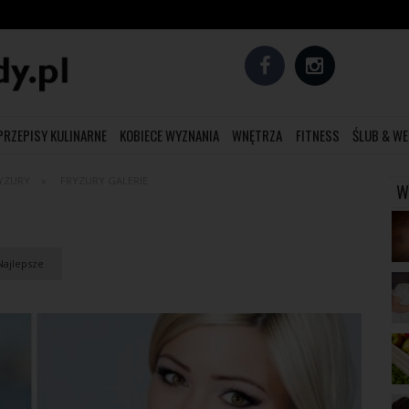
PRZEPISY KULINARNE
KOBIECE WYZNANIA
WNĘTRZA
FITNESS
ŚLUB & WE
YZURY
FRYZURY GALERIE
W
ajlepsze