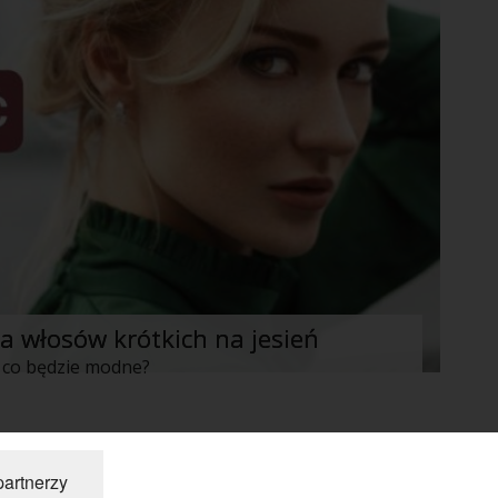
a włosów krótkich na jesień
 - co będzie modne?
pne »
partnerzy