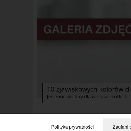
10 zjawiskowych kolorów dl
Jesienne skolory dla włosów krótkich
« Poprzednie
1
2
3
4
Nastę
Polityka prywatności
Zaufani 