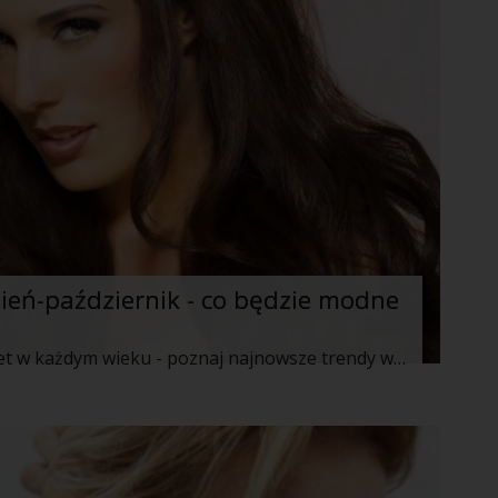
ień-październik - co będzie modne
Jesienne inspiracje na fryzury dla kobiet w każdym wieku - poznaj najnowsze trendy w stylizacji włosów.