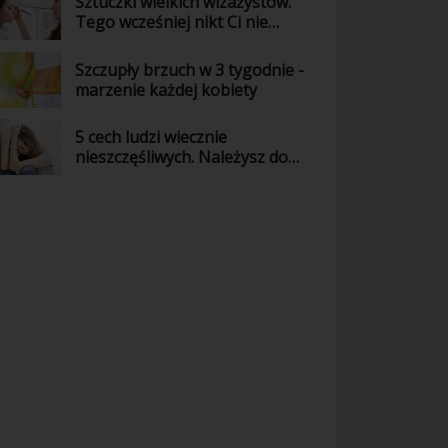
Sztuczki wielkich wizażystów.
Tego wcześniej nikt Ci nie
powiedział!
Szczupły brzuch w 3 tygodnie -
marzenie każdej kobiety
5 cech ludzi wiecznie
nieszczęśliwych. Należysz do
nich?