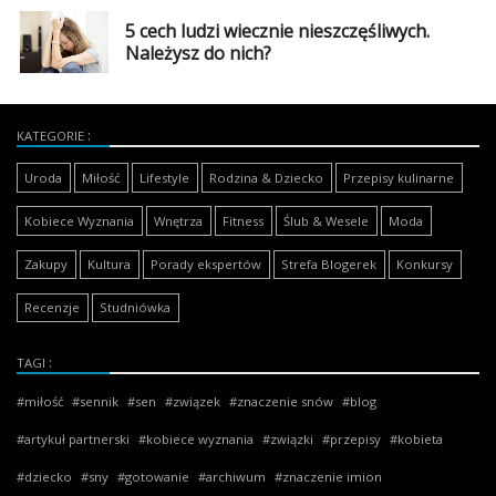
5 cech ludzi wiecznie nieszczęśliwych.
Należysz do nich?
KATEGORIE
Uroda
Miłość
Lifestyle
Rodzina & Dziecko
Przepisy kulinarne
Kobiece Wyznania
Wnętrza
Fitness
Ślub & Wesele
Moda
Zakupy
Kultura
Porady ekspertów
Strefa Blogerek
Konkursy
Recenzje
Studniówka
TAGI
miłość
sennik
sen
związek
znaczenie snów
blog
artykuł partnerski
kobiece wyznania
związki
przepisy
kobieta
dziecko
sny
gotowanie
archiwum
znaczenie imion