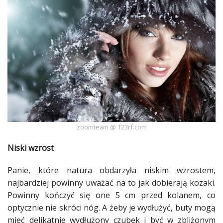
Ślub
&
Wesele
Moda
Zakupy
Kultura
Porady
zoomteam @ 123rf.com
ekspertów
Niski wzrost
Strefa
Blogerek
Panie, które
natura
obdarzyła niskim wzrostem,
najbardziej powinny uważać na to jak dobierają kozaki.
Konkursy
Powinny kończyć się one 5 cm przed kolanem, co
optycznie nie skróci nóg. A żeby je wydłużyć,
buty
mogą
Recenzje
mieć delikatnie wydłużony czubek i być w zbliżonym