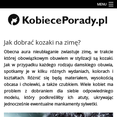
MENU
Uroda
Miłość
Lifestyle
Jak dobrać kozaki na zimę?
Rodzina
Obecna aura nieubłaganie zwiastuje zimę, w trakcie
&
której obowiązkowym
obuwiem
w
stylizacji
są kozaki.
Dziecko
Jak w przypadku każdego rodzaju damskiego
obuwia
,
Przepisy
spotkamy je w kilku różnych wydaniach, kolorach i
kulinarne
kształtach. Różnić się będą materiałem, wysokością
obcasa i cholewki, a także czubkiem. Wiele
kobiet
ma
Kobiece
problem
z dobraniem dla siebie odpowiedniego
Wyznania
modelu, który podkreśliłby ich atuty, ukrywając
jednocześnie ewentualne mankamenty
sylwetki
.
Wnętrza
Fitness