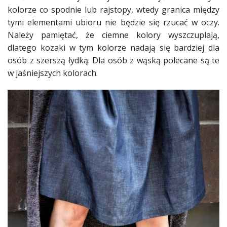
kolorze co spodnie lub rajstopy, wtedy granica między
Studniówka
tymi elementami ubioru nie będzie się rzucać w
oczy
.
«
Dodaj
Należy pamiętać, że ciemne kolory wyszczuplają,
Dodaj
dlatego kozaki w tym kolorze nadają się bardziej dla
Najlepsze
osób z szerszą łydką. Dla osób z wąską polecane są te
Dodaj
w jaśniejszych kolorach.
Dodaj
galerię
Dodaj
artykuł