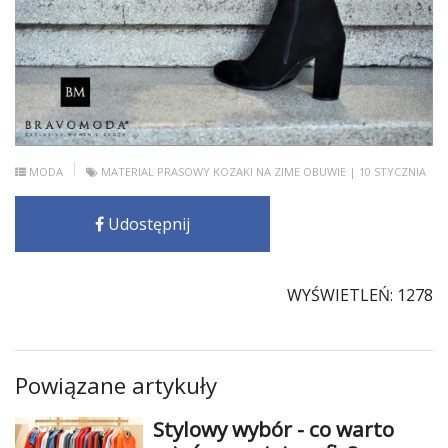
MODA
MATERIAL PRASOWY
KOZAKI NA ZIME
OBUWIE
| 10 STYCZNIA
Udostępnij
WYŚWIETLEŃ: 1278
Powiązane artykuły
Stylowy wybór - co warto