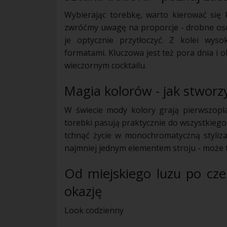
Wybierając torebkę, warto kierować się
zwróćmy uwagę na proporcje - drobne os
je optycznie przytłoczyć. Z kolei wyso
formatami. Kluczowa jest też pora dnia i o
wieczornym cocktailu.
Magia kolorów - jak stworz
W świecie mody kolory grają pierwszopl
torebki pasują praktycznie do wszystkieg
tchnąć życie w monochromatyczną styliza
najmniej jednym elementem stroju - może to
Od miejskiego luzu po cz
okazję
Look codzienny