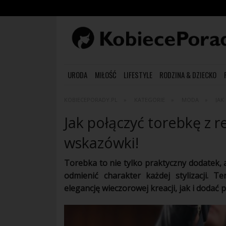
URODA
MIŁOŚĆ
LIFESTYLE
RODZINA & DZIECKO
KOBIECEPORADY.PL
KATEGORIE
MODA
JAK
Jak połączyć torebkę z r
wskazówki!
Torebka to nie tylko praktyczny dodatek, 
odmienić charakter każdej stylizacji. 
elegancję wieczorowej kreacji, jak i doda