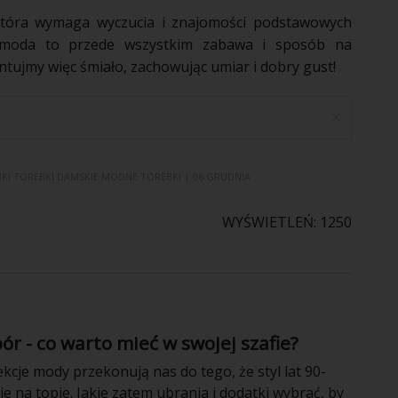
która wymaga wyczucia i znajomości podstawowych
że moda to przede wszystkim zabawa i sposób na
tujmy więc śmiało, zachowując umiar i dobry gust!
×
KI
TOREBKI DAMSKIE
MODNE TOREBKI
| 06 GRUDNIA
WYŚWIETLEŃ: 1250
ór - co warto mieć w swojej szafie?
kcje mody przekonują nas do tego, że styl lat 90-
e na topie. Jakie zatem ubrania i dodatki wybrać, by