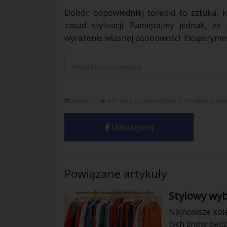
Dobór odpowiedniej torebki to sztuka, 
zasad stylizacji. Pamiętajmy jednak, 
wyrażenie własnej osobowości. Eksperymen
Artykuł sponsorowany
MODA
ARTYKUŁ SPONSOROWANY
TOREBKA
TOREB
Udostępnij
Powiązane artykuły
Stylowy wyb
Najnowsze kole
tych znów będzi