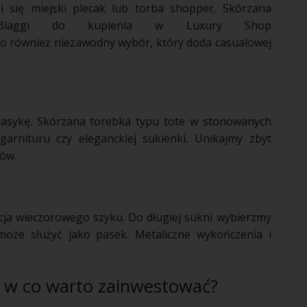
i się miejski plecak lub torba shopper. Skórzana
ra Biaggi do kupienia w Luxury Shop
to również niezawodny wybór, który doda casualowej
lasykę. Skórzana torebka typu tote w stonowanych
arnituru czy eleganckiej sukienki. Unikajmy zbyt
rów.
cja wieczorowego szyku. Do długiej sukni wybierzmy
może służyć jako pasek. Metaliczne wykończenia i
- w co warto zainwestować?