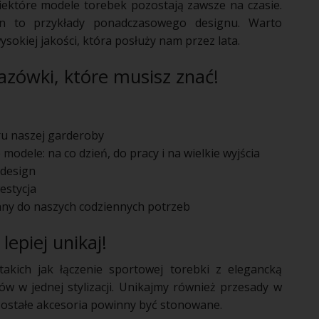
niektóre modele torebek pozostają zawsze na czasie.
in to przykłady ponadczasowego designu. Warto
sokiej jakości, która posłuży nam przez lata.
kazówki, które musisz znać!
u naszej garderoby
odele: na co dzień, do pracy i na wielkie wyjścia
 design
estycja
ny do naszych codziennych potrzeb
epiej unikaj!
akich jak łączenie sportowej torebki z elegancką
ów w jednej stylizacji. Unikajmy również przesady w
ozostałe akcesoria powinny być stonowane.