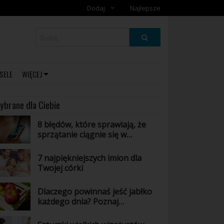
Dodaj
Najlepsze
Dodaj galerię
Dodaj artykuł
SELE
WIĘCEJ
ybrane dla Ciebie
8 błędów, które sprawiają, że
sprzątanie ciągnie się w
nieskończoność
7 najpiękniejszych imion dla
Twojej córki
Dlaczego powinnaś jeść jabłko
każdego dnia? Poznaj
niesamowite właściwości tego
owocu