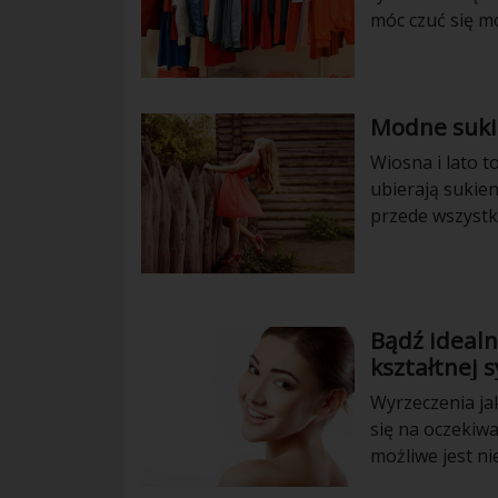
móc czuć się m
Modne sukie
Wiosna i lato t
ubierają sukien
przede wszystk
własnej skórze
Bądź idealn
kształtnej 
Wyrzeczenia ja
się na oczekiwa
możliwe jest ni
wielogodzinnych