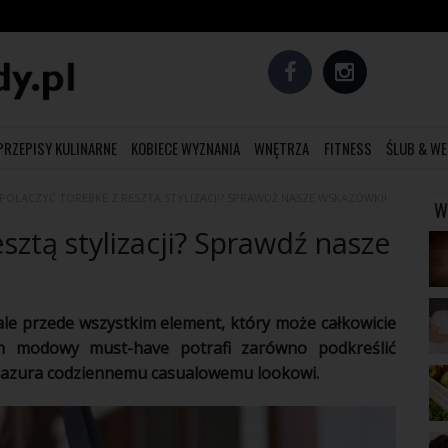
PRZEPISY KULINARNE
KOBIECE WYZNANIA
WNĘTRZA
FITNESS
ŚLUB & WE
 POŁĄCZYĆ TOREBKĘ Z RESZTĄ STYLIZACJI? SPRAWDŹ NASZE WSKAZÓWKI!
W
esztą stylizacji? Sprawdź nasze
ale przede wszystkim element, który może całkowicie
Ten modowy must-have potrafi zarówno podkreślić
ć pazura codziennemu casualowemu lookowi.