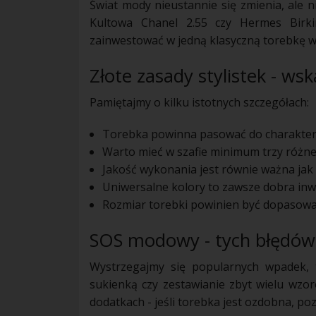
Świat mody nieustannie się zmienia, ale 
Kultowa Chanel 2.55 czy Hermes Birk
zainwestować w jedną klasyczną torebkę wy
Złote zasady stylistek - ws
Pamiętajmy o kilku istotnych szczegółach:
Torebka powinna pasować do charakter
Warto mieć w szafie minimum trzy różne m
Jakość wykonania jest równie ważna jak
Uniwersalne kolory to zawsze dobra inw
Rozmiar torebki powinien być dopasowa
SOS modowy - tych błędów l
Wystrzegajmy się popularnych wpadek, t
sukienką czy zestawianie zbyt wielu wzor
dodatkach - jeśli torebka jest ozdobna, p