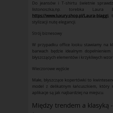
Do jeansów i T-shirtu świetnie sprawdz
listonoszka,np. torebka Lau
https://www.luxury.shop.pl/Laura-biaggi
, 
stylizacji nutę elegancji.
Strój biznesowy
W przypadku office looku stawiamy na k
barwach będzie idealnym dopełnieniem g
błyszczących elementów i krzykliwych wzo
Wieczorowe wyjście
Małe, błyszczące kopertówki to kwintesen
model z delikatnym łańcuszkiem, który 
aplikacje są jak najbardziej na miejscu.
Między trendem a klasyką 