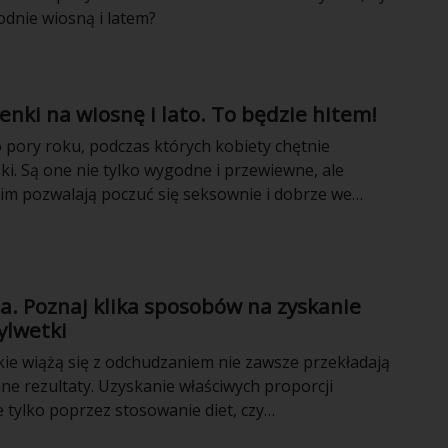
odnie wiosną i latem?
nki na wiosnę i lato. To będzie hitem!
o pory roku, podczas których kobiety chętnie
ki. Są one nie tylko wygodne i przewiewne, ale
im pozwalają poczuć się seksownie i dobrze we
. Jakie trendy wyznaczają zatem projektanci mody?
a. Poznaj klika sposobów na zyskanie
sylwetki
kie wiążą się z odchudzaniem nie zawsze przekładają
ne rezultaty. Uzyskanie właściwych proporcji
e tylko poprzez stosowanie diet, czy
 ćwiczeń spędzonych z fitness clubie. Poznaj kilka