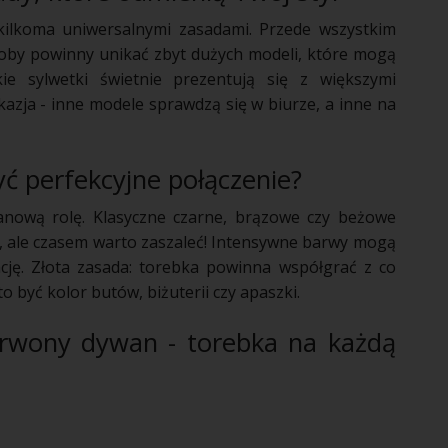
 kilkoma uniwersalnymi zasadami. Przede wszystkim
oby powinny unikać zbyt dużych modeli, które mogą
kie sylwetki świetnie prezentują się z większymi
kazja - inne modele sprawdzą się w biurze, a inne na
yć perfekcyjne połączenie?
anową rolę. Klasyczne czarne, brązowe czy beżowe
o, ale czasem warto zaszaleć! Intensywne barwy mogą
cję. Złota zasada: torebka powinna współgrać z co
 być kolor butów, biżuterii czy apaszki.
erwony dywan - torebka na każdą