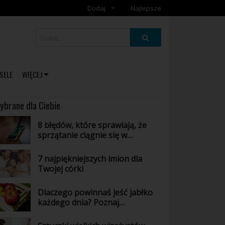
Dodaj
Najlepsze
Dodaj galerię
Dodaj artykuł
SELE
WIĘCEJ
ybrane dla Ciebie
8 błędów, które sprawiają, że
sprzątanie ciągnie się w
nieskończoność
7 najpiękniejszych imion dla
Twojej córki
Dlaczego powinnaś jeść jabłko
każdego dnia? Poznaj
niesamowite właściwości tego
owocu