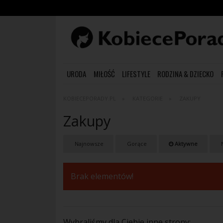
URODA
MIŁOŚĆ
LIFESTYLE
RODZINA & DZIECKO
KOBIECEPORADY.PL
KATEGORIE
ZAKUPY
Zakupy
Najnowsze
Gorące
Aktywne
N
Brak elementów!
Wybraliśmy dla Ciebie inne strony: