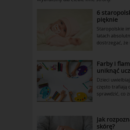
6 staropols
pięknie
Staropolskie im
latach absolut
dostrzegać, że
niedawna w urzę
Jessica, Paola, 
Farby i flam
uniknąć uc
Dzieci uwielbia
często trafiają
sprawdzić, co z
dobrane farby 
oraz ułatwiają 
poświęconych n
Jak rozpozn
produktu dopa
skórę?
użytkowania.