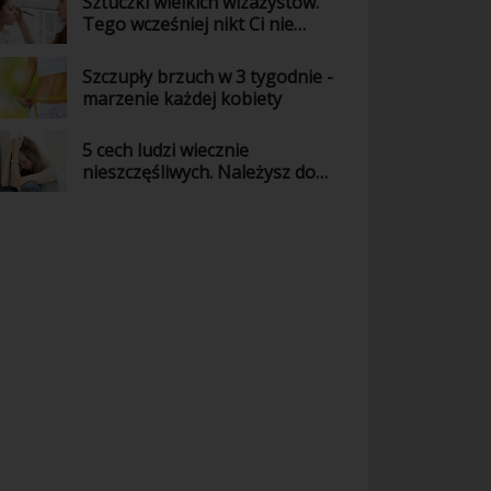
Sztuczki wielkich wizażystów.
Tego wcześniej nikt Ci nie
powiedział!
Szczupły brzuch w 3 tygodnie -
marzenie każdej kobiety
5 cech ludzi wiecznie
nieszczęśliwych. Należysz do
nich?