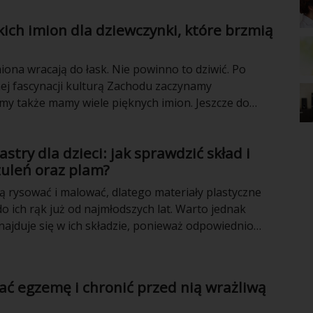
kich imion dla dziewczynki, które brzmią
iona wracają do łask. Nie powinno to dziwić. Po
nej fascynacji kulturą Zachodu zaczynamy
 my także mamy wiele pięknych imion. Jeszcze do
dzie królowały imiona jak z telenoweli: Vanessa,
Nicola itd. Dzisiaj to synonim obciachu.
astry dla dzieci: jak sprawdzić skład i
zuleń oraz plam?
ją rysować i malować, dlatego materiały plastyczne
 do ich rąk już od najmłodszych lat. Warto jednak
najduje się w ich składzie, ponieważ odpowiednio
i flamastry zmniejszają ryzyko podrażnień skóry
usuwanie zabrudzeń z ubrań i mebli. Kilka minut
a przeczytanie etykiety może ułatwić wybór
ać egzemę i chronić przed nią wrażliwą
sowanego do wieku dziecka i sposobu jego