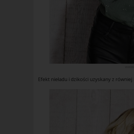
www.
Efekt nieładu i dzikości uzyskany z równiej