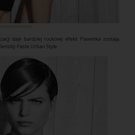
jeanlouisdavid.pl
izacji
daje bardziej rockowy efekt. Pasemka zostają
Density Paste Urban Style.