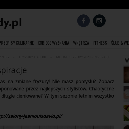
PRZEPISY KULINARNE
KOBIECE WYZNANIA
WNĘTRZA
FITNESS
ŚLUB & WE
YZURY
FRYZURY GALERIE
MODNE FRYZURY 2020 - INSPIRACJE
W
spiracje
 czas na zmianę fryzury! Nie masz pomysłu? Zobacz
oponowane przez najlepszych stylistów. Chaotyczne
 długie cieniowane? W tym sezonie letnim wszystko
tp://salony-jeanlouisdavid.pl/