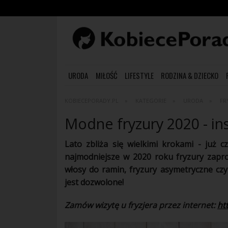
URODA
MIŁOŚĆ
LIFESTYLE
RODZINA & DZIECKO
KOBIECEPORADY.PL
KATEGORIE
URODA
FR
Modne fryzury 2020 - in
Lato zbliża się wielkimi krokami - już
najmodniejsze w 2020 roku
fryzury
zapr
włosy
do ramin,
fryzury
asymetryczne czy
jest dozwolone!
Zamów wizytę u fryzjera przez internet:
ht