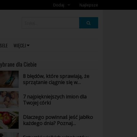
Dodaj
Najlepsze
Dodaj galerię
Dodaj artykuł
SELE
WIĘCEJ
ybrane dla Ciebie
8 błędów, które sprawiają, że
sprzątanie ciągnie się w
nieskończoność
7 najpiękniejszych imion dla
Twojej córki
Dlaczego powinnaś jeść jabłko
każdego dnia? Poznaj
niesamowite właściwości tego
owocu