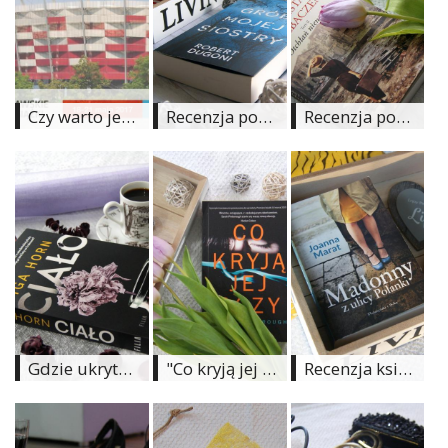
Ślub
&
Wesele
Czy warto jechać na targi książki? | Krótki poradnik targowy
Recenzja powieści: "Grób mojej siostry" Roberta Dugoni
Recenzja powieści "Zemsta i przebaczenie. Otchłań nienawiści" - Joanna Jax
Moda
Zakupy
Kultura
Porady
ekspertów
Strefa
Blogerek
Gdzie ukryte są granice piękna? | Recenzja powieści "Ciało" Igi Horn
"Co kryją jej oczy" - Sarah Pinborough | Gdy otwierają się drzwi...
Recenzja książki: "Madonny z ulicy Polanki" - Joanna Marat
Konkursy
Recenzje