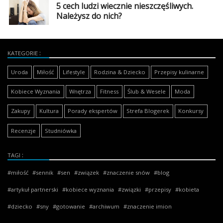
5 cech ludzi wiecznie nieszczęśliwych.
Należysz do nich?
KATEGORIE
Uroda
Miłość
Lifestyle
Rodzina & Dziecko
Przepisy kulinarne
Kobiece Wyznania
Wnętrza
Fitness
Ślub & Wesele
Moda
Zakupy
Kultura
Porady ekspertów
Strefa Blogerek
Konkursy
Recenzje
Studniówka
TAGI
miłość
sennik
sen
związek
znaczenie snów
blog
artykuł partnerski
kobiece wyznania
związki
przepisy
kobieta
dziecko
sny
gotowanie
archiwum
znaczenie imion