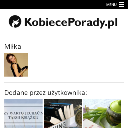
MENU
Uroda
Miłość
Lifestyle
Miłka
Rodzina
&
Dziecko
Przepisy
kulinarne
Dodane przez użytkownika:
Kobiece
Wyznania
Wnętrza
Fitness