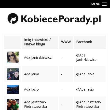
MENU
Uroda
Miłość
Lifestyle
Imię i nazwisko /
WWW
Facebook
Nazwa bloga
Rodzina
&
@Ada
Dziecko
Ada Janiszkiewicz
-
Janiszkiewicz
Przepisy
kulinarne
Ada Jarka
-
@Ada Jarka
Kobiece
Wyznania
Ada Jasio
-
@Ada Jasio
Wnętrza
Ada Jaszczak-
@Ada Jaszczak-
-
Pietraszewska
Pietraszewska
Fitness