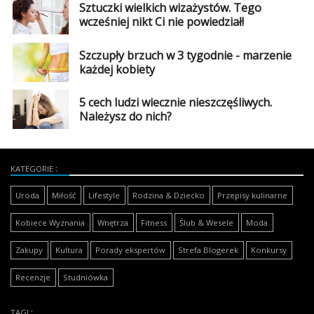
Sztuczki wielkich wizażystów. Tego
wcześniej nikt Ci nie powiedział!
Szczupły brzuch w 3 tygodnie - marzenie
każdej kobiety
5 cech ludzi wiecznie nieszczęśliwych.
Należysz do nich?
KATEGORIE
Uroda
Miłość
Lifestyle
Rodzina & Dziecko
Przepisy kulinarne
Kobiece Wyznania
Wnętrza
Fitness
Ślub & Wesele
Moda
Zakupy
Kultura
Porady ekspertów
Strefa Blogerek
Konkursy
Recenzje
Studniówka
TAGI