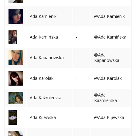
Studniówka
Ada Kamienik
-
@Ada Kamienik
«
Dodaj
Dodaj
Najlepsze
Ada Kamińska
-
@Ada Kamińska
Dodaj
Dodaj
@Ada
galerię
Ada Kapanowska
-
Kapanowska
Dodaj
artykuł
Ada Karolak
-
@Ada Karolak
@Ada
Ada Kaźmierska
-
Kaźmierska
Ada Kijewska
-
@Ada Kijewska