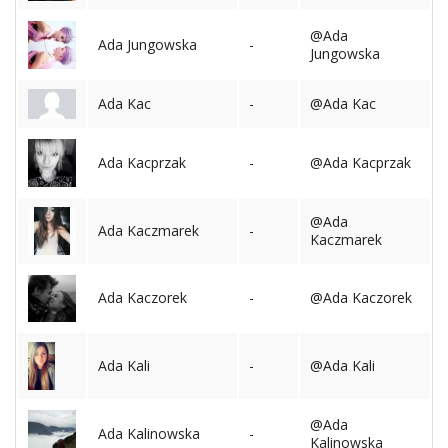
@Ada
Ślub
Ada Jungowska
-
Jungowska
&
Wesele
Ada Kac
-
@Ada Kac
Moda
Ada Kacprzak
-
@Ada Kacprzak
Zakupy
Kultura
@Ada
Ada Kaczmarek
-
Kaczmarek
Porady
ekspertów
Ada Kaczorek
-
@Ada Kaczorek
Strefa
Blogerek
Ada Kali
-
@Ada Kali
Konkursy
@Ada
Recenzje
Ada Kalinowska
-
Kalinowska