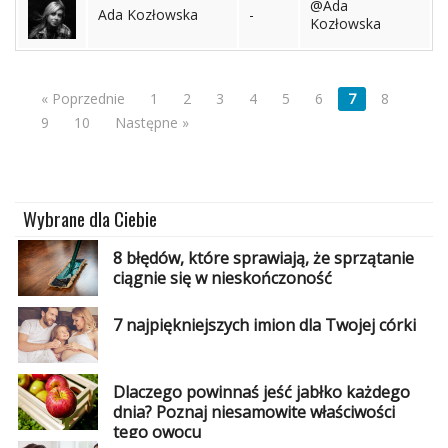
@Ada
Ada Kozłowska
-
Kozłowska
« Poprzednie
1
2
3
4
5
6
7
8
9
10
Następne »
Wybrane dla Ciebie
8 błędów, które sprawiają, że sprzątanie
ciągnie się w nieskończoność
7 najpiękniejszych imion dla Twojej córki
Dlaczego powinnaś jeść jabłko każdego
dnia? Poznaj niesamowite właściwości
tego owocu