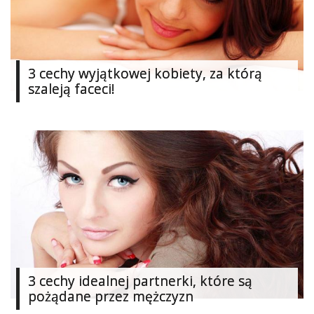
Studniówka
«
Dodaj
Dodaj
3 cechy wyjątkowej kobiety, za którą
Najlepsze
szaleją faceci!
Dodaj
Dodaj
galerię
Dodaj
artykuł
3 cechy idealnej partnerki, które są
pożądane przez mężczyzn