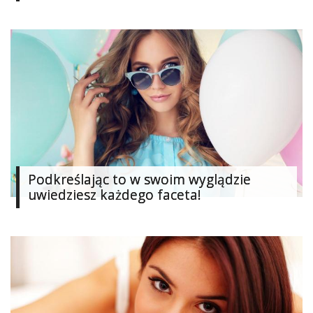
Ślub
&
Wesele
Moda
Zakupy
Kultura
Podkreślając to w swoim wyglądzie
Porady
ekspertów
uwiedziesz każdego faceta!
Strefa
Blogerek
Konkursy
Recenzje