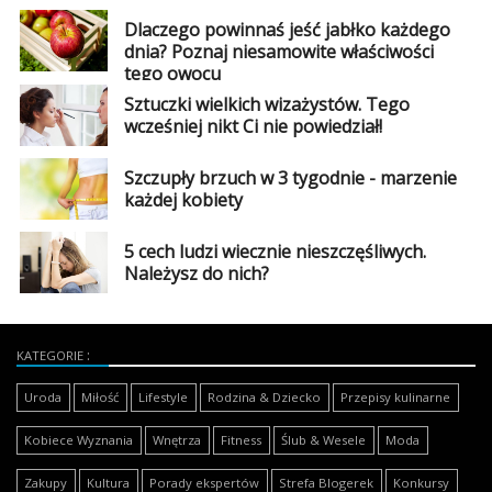
Dlaczego powinnaś jeść jabłko każdego
dnia? Poznaj niesamowite właściwości
tego owocu
Sztuczki wielkich wizażystów. Tego
wcześniej nikt Ci nie powiedział!
Szczupły brzuch w 3 tygodnie - marzenie
każdej kobiety
5 cech ludzi wiecznie nieszczęśliwych.
Należysz do nich?
KATEGORIE
Uroda
Miłość
Lifestyle
Rodzina & Dziecko
Przepisy kulinarne
Kobiece Wyznania
Wnętrza
Fitness
Ślub & Wesele
Moda
Zakupy
Kultura
Porady ekspertów
Strefa Blogerek
Konkursy