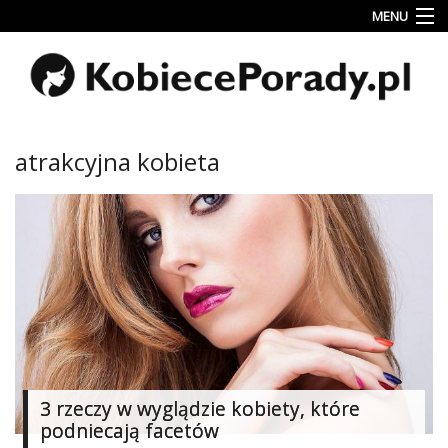
MENU
Uroda
Miłość
Lifestyle
atrakcyjna kobieta
Rodzina
&
Dziecko
Przepisy
kulinarne
Kobiece
Wyznania
Wnętrza
3 rzeczy w wyglądzie kobiety, które
podniecają facetów
Fitness