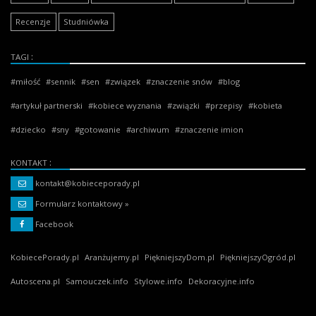
Recenzje
Studniówka
TAGI
miłość
sennik
sen
związek
znaczenie snów
blog
artykuł partnerski
kobiece wyznania
związki
przepisy
kobieta
dziecko
sny
gotowanie
archiwum
znaczenie imion
KONTAKT
kontakt@kobieceporady.pl
Formularz kontaktowy »
Facebook
KobiecePorady.pl
Aranżujemy.pl
PiękniejszyDom.pl
PiękniejszyOgród.pl
Autoscena.pl
Samouczek.info
Stylowe.info
Dekoracyjne.info