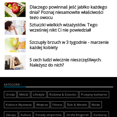
Dlaczego powinnaś jeść jabłko każdego
dnia? Poznaj niesamowite właściwości
tego owocu
Sztuczki wielkich wizażystów. Tego
wcześniej nikt Ci nie powiedział!
Szczupły brzuch w 3 tygodnie - marzenie
każdej kobiety
5 cech ludzi wiecznie nieszczęśliwych.
Należysz do nich?
KATEGORIE
Uroda
Miłość
Lifestyle
Rodzina & Dziecko
Przepisy kulinarne
Kobiece Wyznania
Wnętrza
Fitness
Ślub & Wesele
Moda
Zakupy
Kultura
Porady ekspertów
Strefa Blogerek
Konkursy