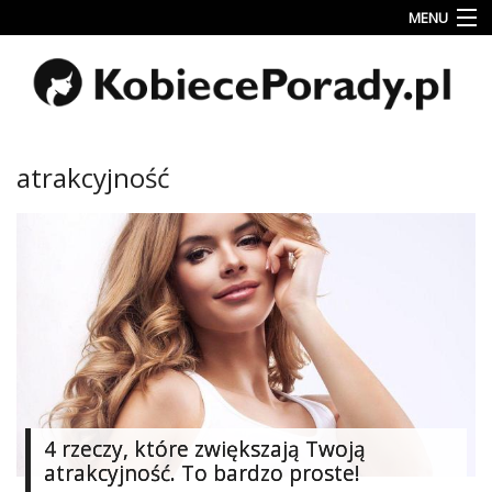
MENU
Uroda
Miłość
Lifestyle
atrakcyjność
Rodzina
&
Dziecko
Przepisy
kulinarne
Kobiece
Wyznania
Wnętrza
4 rzeczy, które zwiększają Twoją
atrakcyjność. To bardzo proste!
Fitness