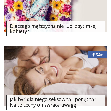
Studniówka
«
Dodaj
Dodaj
Dlaczego mężczyzna nie lubi zbyt miłej
Najlepsze
kobiety?
Dodaj
Dodaj
galerię
54+
Dodaj
artykuł
Jak być dla niego seksowną i ponętną?
Na te cechy on zwraca uwagę