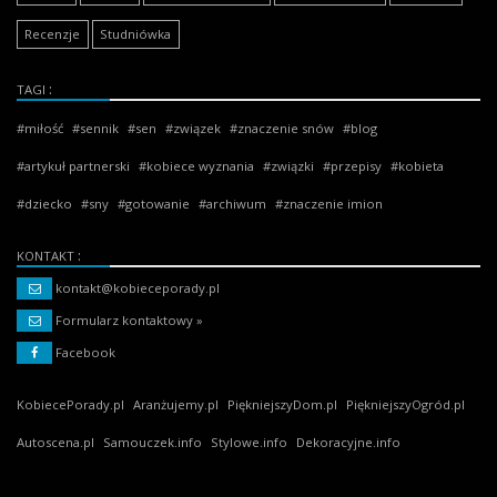
Recenzje
Studniówka
TAGI
miłość
sennik
sen
związek
znaczenie snów
blog
artykuł partnerski
kobiece wyznania
związki
przepisy
kobieta
dziecko
sny
gotowanie
archiwum
znaczenie imion
KONTAKT
kontakt@kobieceporady.pl
Formularz kontaktowy »
Facebook
KobiecePorady.pl
Aranżujemy.pl
PiękniejszyDom.pl
PiękniejszyOgród.pl
Autoscena.pl
Samouczek.info
Stylowe.info
Dekoracyjne.info