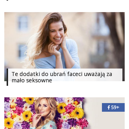
Ślub
&
Wesele
Moda
Zakupy
Kultura
Te dodatki do ubrań faceci uważają za
Porady
ekspertów
mało seksowne
Strefa
Blogerek
59+
Konkursy
Recenzje