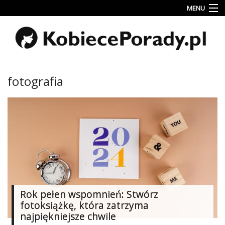
MENU
Uroda
Miłość
Lifestyle
fotografia
Rodzina
&
Dziecko
Przepisy
kulinarne
Kobiece
Wyznania
Rok pełen wspomnień: Stwórz
Wnętrza
fotoksiążkę, która zatrzyma
najpiękniejsze chwile
Fitness