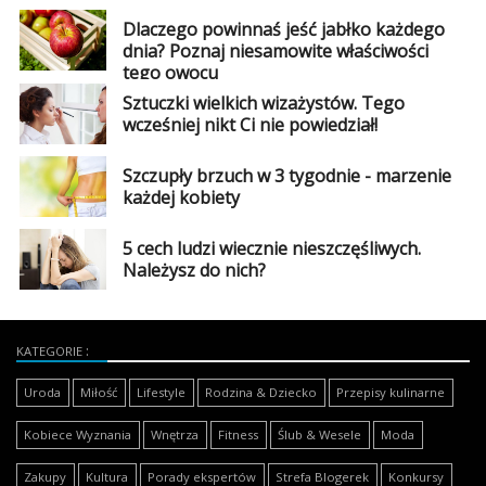
Dlaczego powinnaś jeść jabłko każdego
dnia? Poznaj niesamowite właściwości
tego owocu
Sztuczki wielkich wizażystów. Tego
wcześniej nikt Ci nie powiedział!
Szczupły brzuch w 3 tygodnie - marzenie
każdej kobiety
5 cech ludzi wiecznie nieszczęśliwych.
Należysz do nich?
KATEGORIE
Uroda
Miłość
Lifestyle
Rodzina & Dziecko
Przepisy kulinarne
Kobiece Wyznania
Wnętrza
Fitness
Ślub & Wesele
Moda
Zakupy
Kultura
Porady ekspertów
Strefa Blogerek
Konkursy