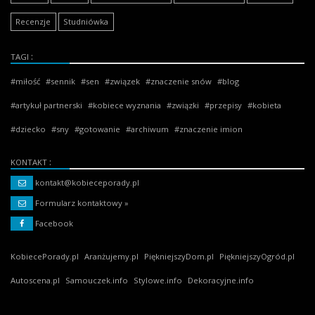
Recenzje
Studniówka
TAGI
miłość
sennik
sen
związek
znaczenie snów
blog
artykuł partnerski
kobiece wyznania
związki
przepisy
kobieta
dziecko
sny
gotowanie
archiwum
znaczenie imion
KONTAKT
kontakt@kobieceporady.pl
Formularz kontaktowy »
Facebook
KobiecePorady.pl
Aranżujemy.pl
PiękniejszyDom.pl
PiękniejszyOgród.pl
Autoscena.pl
Samouczek.info
Stylowe.info
Dekoracyjne.info