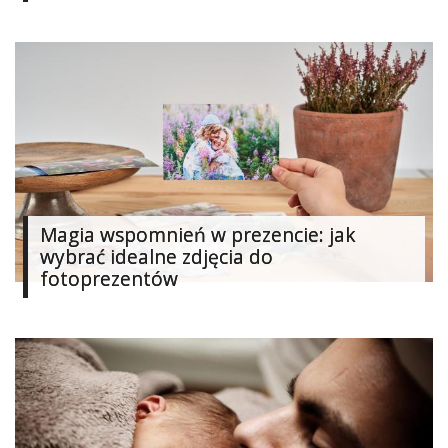
Ślub
&
Wesele
Moda
Zakupy
Kultura
Magia wspomnień w prezencie: jak
wybrać idealne zdjęcia do
Porady
ekspertów
fotoprezentów
Strefa
Blogerek
Konkursy
Recenzje