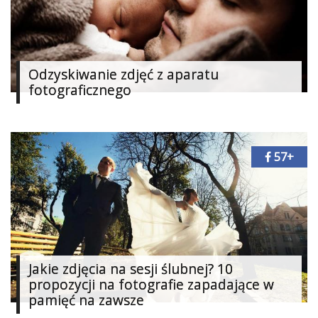
Studniówka
«
Dodaj
Dodaj
Odzyskiwanie zdjęć z aparatu
Najlepsze
fotograficznego
Dodaj
Dodaj
galerię
57+
Dodaj
artykuł
Jakie zdjęcia na sesji ślubnej? 10
propozycji na fotografie zapadające w
pamięć na zawsze