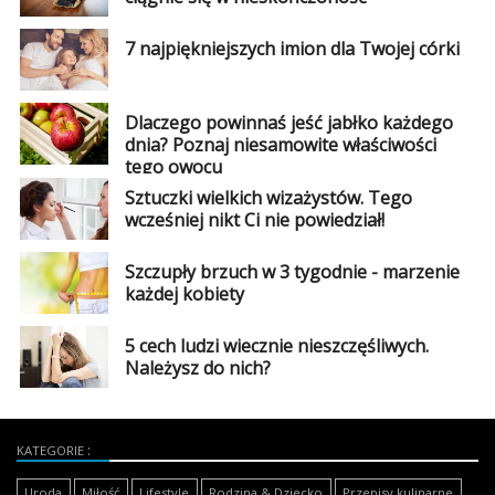
Studniówka
7 najpiękniejszych imion dla Twojej córki
«
Dodaj
Dodaj
Dlaczego powinnaś jeść jabłko każdego
Najlepsze
Dodaj
dnia? Poznaj niesamowite właściwości
tego owocu
Dodaj
Sztuczki wielkich wizażystów. Tego
galerię
wcześniej nikt Ci nie powiedział!
Dodaj
artykuł
Szczupły brzuch w 3 tygodnie - marzenie
każdej kobiety
5 cech ludzi wiecznie nieszczęśliwych.
Należysz do nich?
KATEGORIE
Uroda
Miłość
Lifestyle
Rodzina & Dziecko
Przepisy kulinarne