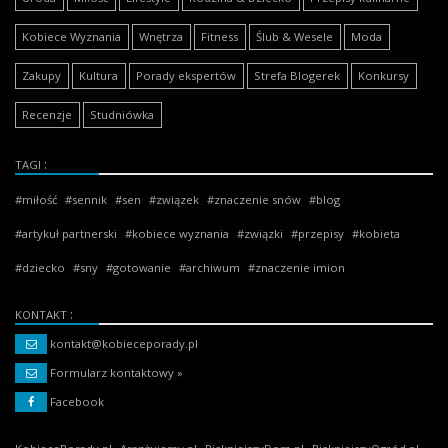
Kobiece Wyznania
Wnętrza
Fitness
Ślub & Wesele
Moda
Zakupy
Kultura
Porady ekspertów
Strefa Blogerek
Konkursy
Recenzje
Studniówka
TAGI
miłość
sennik
sen
związek
znaczenie snów
blog
artykuł partnerski
kobiece wyznania
związki
przepisy
kobieta
dziecko
sny
gotowanie
archiwum
znaczenie imion
KONTAKT
kontakt@kobieceporady.pl
Formularz kontaktowy »
Facebook