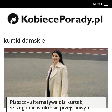
MENU
Uroda
Miłość
Lifestyle
kurtki damskie
Rodzina
&
Dziecko
Przepisy
kulinarne
Kobiece
Wyznania
Wnętrza
Płaszcz - alternatywa dla kurtek,
szczególnie w okresie przejściowym!
Fitness