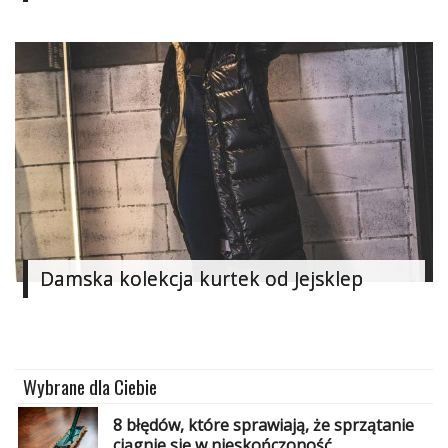
Ślub
&
Wesele
Moda
Zakupy
Kultura
Porady
ekspertów
Damska kolekcja kurtek od Jejsklep
Strefa
Blogerek
Wybrane dla Ciebie
Konkursy
8 błędów, które sprawiają, że sprzątanie
Recenzje
ciągnie się w nieskończoność