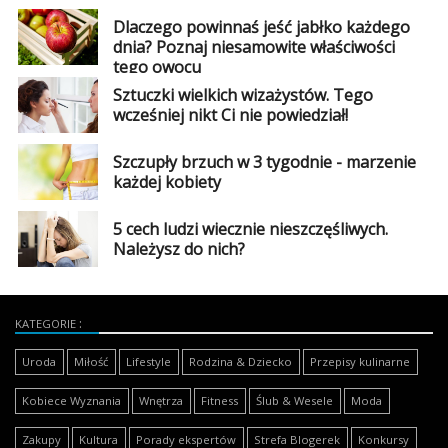
Dlaczego powinnaś jeść jabłko każdego
dnia? Poznaj niesamowite właściwości
tego owocu
Sztuczki wielkich wizażystów. Tego
wcześniej nikt Ci nie powiedział!
Szczupły brzuch w 3 tygodnie - marzenie
każdej kobiety
5 cech ludzi wiecznie nieszczęśliwych.
Należysz do nich?
KATEGORIE
Uroda
Miłość
Lifestyle
Rodzina & Dziecko
Przepisy kulinarne
Kobiece Wyznania
Wnętrza
Fitness
Ślub & Wesele
Moda
Zakupy
Kultura
Porady ekspertów
Strefa Blogerek
Konkursy