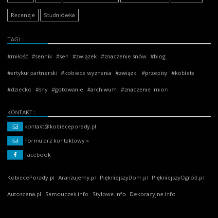
Recenzje
Studniówka
TAGI
miłość
sennik
sen
związek
znaczenie snów
blog
artykuł partnerski
kobiece wyznania
związki
przepisy
kobieta
dziecko
sny
gotowanie
archiwum
znaczenie imion
KONTAKT
kontakt@kobieceporady.pl
Formularz kontaktowy »
Facebook
KobiecePorady.pl
Aranżujemy.pl
PiękniejszyDom.pl
PiękniejszyOgród.pl
Autoscena.pl
Samouczek.info
Stylowe.info
Dekoracyjne.info