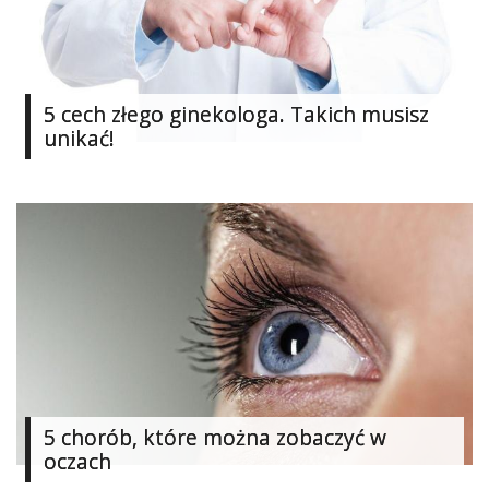
Studniówka
«
Dodaj
Dodaj
5 cech złego ginekologa. Takich musisz
Najlepsze
unikać!
Dodaj
Dodaj
galerię
Dodaj
artykuł
5 chorób, które można zobaczyć w
oczach