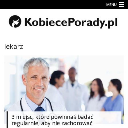
MENU
Uroda
Miłość
Lifestyle
lekarz
Rodzina
&
Dziecko
Przepisy
kulinarne
Kobiece
Wyznania
Wnętrza
3 miejsc, które powinnaś badać
regularnie, aby nie zachorować
Fitness