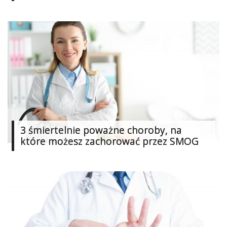
Ślub
&
Wesele
Moda
Zakupy
Kultura
3 śmiertelnie poważne choroby, na
Porady
ekspertów
które możesz zachorować przez SMOG
Strefa
Blogerek
Konkursy
Recenzje