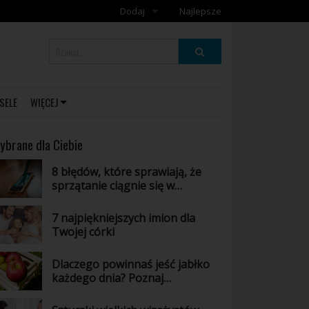
Dodaj
Najlepsze
Dodaj galerię
Dodaj artykuł
SELE
WIĘCEJ
ybrane dla Ciebie
8 błędów, które sprawiają, że
sprzątanie ciągnie się w
nieskończoność
7 najpiękniejszych imion dla
Twojej córki
Dlaczego powinnaś jeść jabłko
każdego dnia? Poznaj
niesamowite właściwości tego
owocu