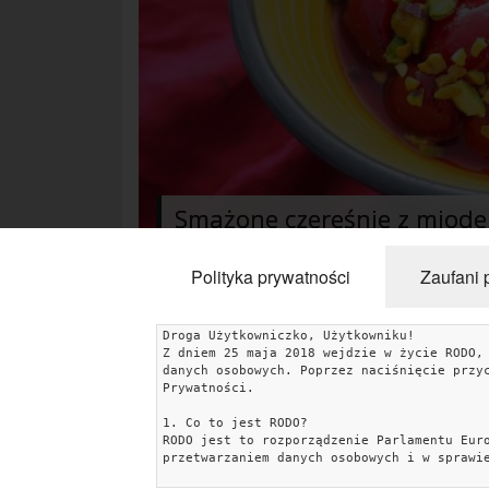
Smażone czereśnie z miodem
Polityka prywatności
Zaufani 
Droga Użytkowniczko, Użytkowniku!
Z dniem 25 maja 2018 wejdzie w życie RODO,
KATEGORIE
danych osobowych. Poprzez naciśnięcie przy
Prywatności.
Uroda
Miłość
Lifestyle
Rodzina & Dziecko
1. Co to jest RODO?
RODO jest to rozporządzenie Parlamentu Eur
Przepisy kulinarne
Kobiece Wyznania
Wnętrza
przetwarzaniem danych osobowych i w sprawi
Fitness
Ślub & Wesele
Moda
Zakupy
Kultura