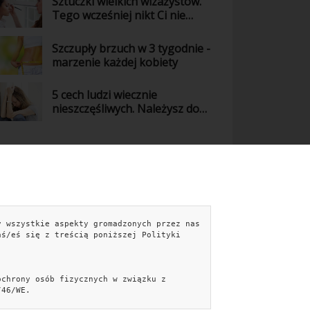
Sztuczki wielkich wizażystów.
Tego wcześniej nikt Ci nie
powiedział!
Szczupły brzuch w 3 tygodnie -
marzenie każdej kobiety
5 cech ludzi wiecznie
nieszczęśliwych. Należysz do
nich?
y wszystkie aspekty gromadzonych przez nas
NTAKT
aś/eś się z treścią poniższej Polityki
kontakt@kobieceporady.pl
Formularz kontaktowy »
ochrony osób fizycznych w związku z
Facebook
/46/WE.