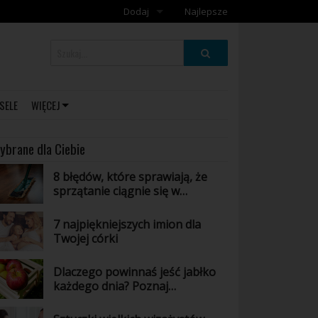
Dodaj
Najlepsze
Dodaj galerię
Dodaj artykuł
SELE
WIĘCEJ
ybrane dla Ciebie
8 błędów, które sprawiają, że
sprzątanie ciągnie się w
nieskończoność
7 najpiękniejszych imion dla
Twojej córki
Dlaczego powinnaś jeść jabłko
każdego dnia? Poznaj
niesamowite właściwości tego
owocu