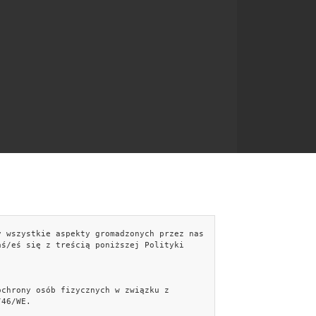
y wszystkie aspekty gromadzonych przez nas
NTAKT
aś/eś się z treścią poniższej Polityki
kontakt@kobieceporady.pl
Formularz kontaktowy »
ochrony osób fizycznych w związku z
Facebook
/46/WE.