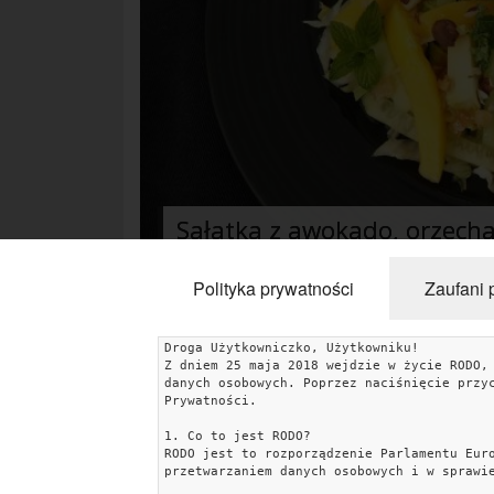
Sałatka z awokado, orzech
Polityka prywatności
Zaufani 
Droga Użytkowniczko, Użytkowniku!
Z dniem 25 maja 2018 wejdzie w życie RODO,
KATEGORIE
danych osobowych. Poprzez naciśnięcie przy
Prywatności.
Uroda
Miłość
Lifestyle
Rodzina & Dziecko
1. Co to jest RODO?
RODO jest to rozporządzenie Parlamentu Eur
Przepisy kulinarne
Kobiece Wyznania
Wnętrza
przetwarzaniem danych osobowych i w sprawi