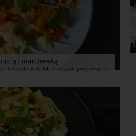
apustą i marchewką
Dziś proponuję Wam oryginalne, proste i lekkie danie na lato i na każdą porę roku, które na pewno przypadnie do gustu miłośnikom owoców morza. Krewetki pieczone z białą kapustą i marchewką, skropione sokiem z limonki i posypane kolendrą. To danie możecie podawać samo lub np. z dodatkiem ryżu lub quinoa.