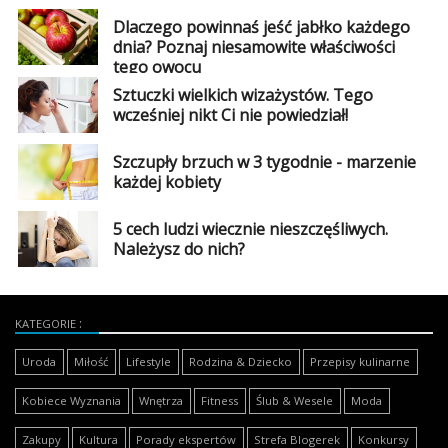
Dlaczego powinnaś jeść jabłko każdego
dnia? Poznaj niesamowite właściwości
tego owocu
Sztuczki wielkich wizażystów. Tego
wcześniej nikt Ci nie powiedział!
Szczupły brzuch w 3 tygodnie - marzenie
każdej kobiety
5 cech ludzi wiecznie nieszczęśliwych.
Należysz do nich?
KATEGORIE
Uroda
Miłość
Lifestyle
Rodzina & Dziecko
Przepisy kulinarne
Kobiece Wyznania
Wnętrza
Fitness
Ślub & Wesele
Moda
Zakupy
Kultura
Porady ekspertów
Strefa Blogerek
Konkursy