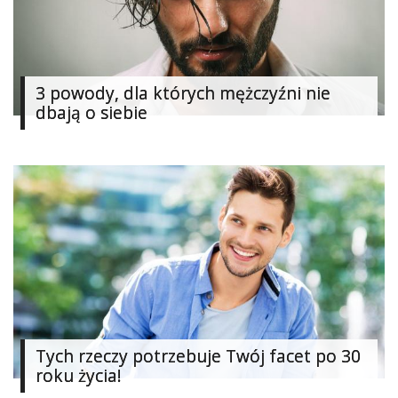
Studniówka
«
Dodaj
Dodaj
3 powody, dla których mężczyźni nie
Najlepsze
dbają o siebie
Dodaj
Dodaj
galerię
Dodaj
artykuł
Tych rzeczy potrzebuje Twój facet po 30
roku życia!