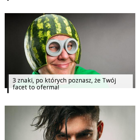
Ślub
&
Wesele
Moda
Zakupy
Kultura
3 znaki, po których poznasz, że Twój
Porady
ekspertów
facet to oferma!
Strefa
Blogerek
Konkursy
Recenzje