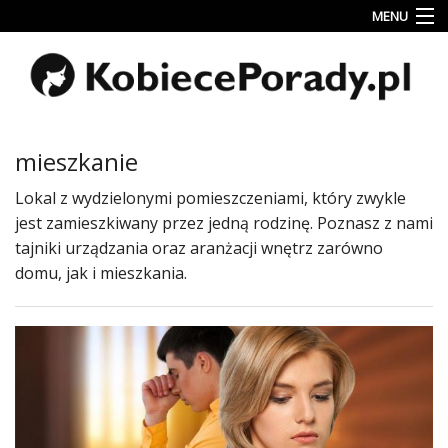
MENU
Uroda
Miłość
Lifestyle
mieszkanie
Rodzina
Lokal z wydzielonymi pomieszczeniami, który zwykle
&
jest zamieszkiwany przez jedną rodzinę. Poznasz z nami
Dziecko
tajniki urządzania oraz aranżacji wnętrz zarówno
Przepisy
domu, jak i mieszkania.
kulinarne
Kobiece
Wyznania
Wnętrza
Fitness