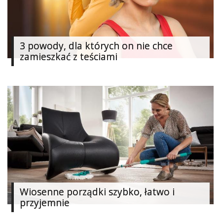
Ślub
&
Wesele
3 powody, dla których on nie chce
zamieszkać z teściami
Moda
Zakupy
Kultura
Porady
ekspertów
Strefa
Blogerek
Konkursy
Wiosenne porządki szybko, łatwo i
przyjemnie
Recenzje