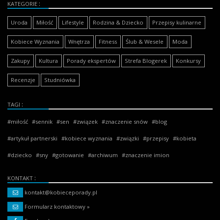
KATEGORIE
Uroda
Miłość
Lifestyle
Rodzina & Dziecko
Przepisy kulinarne
Kobiece Wyznania
Wnętrza
Fitness
Ślub & Wesele
Moda
Zakupy
Kultura
Porady ekspertów
Strefa Blogerek
Konkursy
Recenzje
Studniówka
TAGI
miłość
sennik
sen
związek
znaczenie snów
blog
artykuł partnerski
kobiece wyznania
związki
przepisy
kobieta
dziecko
sny
gotowanie
archiwum
znaczenie imion
KONTAKT
kontakt@kobieceporady.pl
Formularz kontaktowy »