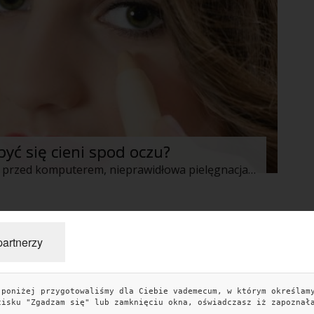
być się cieni spod oczu?
Brak snu, spędzanie dużej ilości czasu przed komputerem, nieprawidłowa pielęgnacja- to wszystko przyczynia się do powstawania nieestetycznych cieni pod oczami. Żeby je zredukować należy pobudzić krążenie w tej właśnie partii. Jednak nawet obkładanie tych miejsc lodem i przykładanie schłodzonego ogórka nie zawsze jest w stanie pomóc. Wtedy trzeba sięgnąć po dobry korektor dostosowany do tej delikatnej okolicy.
partnerzy
 poniżej przygotowaliśmy dla Ciebie vademecum, w którym określam
TAGI
KO
cisku "Zgadzam się" lub zamknięciu okna, oświadczasz iż zapoznał