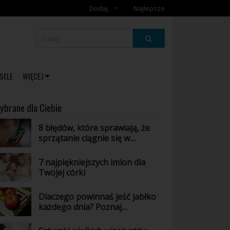
Dodaj
Najlepsze
Dodaj galerię
Dodaj artykuł
SELE
WIĘCEJ
ybrane dla Ciebie
8 błędów, które sprawiają, że
sprzątanie ciągnie się w
nieskończoność
7 najpiękniejszych imion dla
Twojej córki
Dlaczego powinnaś jeść jabłko
każdego dnia? Poznaj
niesamowite właściwości tego
owocu