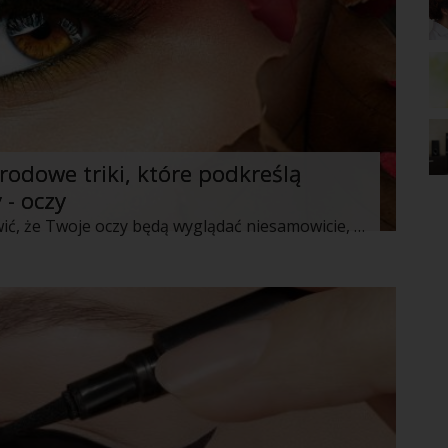
rodowe triki, które podkreślą
 - oczy
Jeśli chcesz czarować wzrokiem i sprawić, że Twoje oczy będą wyglądać niesamowicie, przeczytaj poniższe porady. Dzięki tym szybkim trickom, zaczarujesz pięknym spojrzeniem i podkreślisz najważniejszy punkt swojej twarzy.