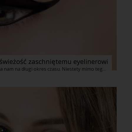
i świeżość zaschniętemu eyelinerowi
Eyeliner jest kosmetykiem który starcza nam na długi okres czasu. Niestety mimo tego że w opakowaniu jest go nadal dużo, z czasem nie ma on już takiej konsystencji jak na początku. Gęstnieje, a z czasem totalnie wysycha. Co zrobić gdy widzimy, że termin upływu ważności jest daleki, a w słoiczku mamy połowę produktu, który średnio nadaje się do użytku.