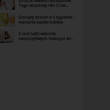
Sztuczki wielkich wizażystów.
Tego wcześniej nikt Ci nie
powiedział!
Szczupły brzuch w 3 tygodnie -
marzenie każdej kobiety
5 cech ludzi wiecznie
nieszczęśliwych. Należysz do
nich?