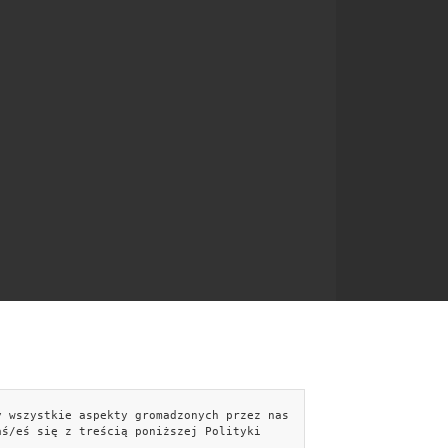
y wszystkie aspekty gromadzonych przez nas
NTAKT
aś/eś się z treścią poniższej Polityki