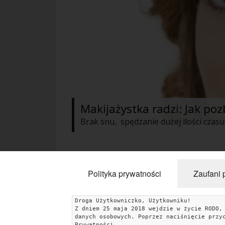
Makijażystka radzi: Jak poz
« Poprzednie
1
2
Następne »
Polityka prywatności
Zaufani 
Droga Użytkowniczko, Użytkowniku!
Z dniem 25 maja 2018 wejdzie w życie RODO,
KATEGORIE
danych osobowych. Poprzez naciśnięcie przy
Prywatności.