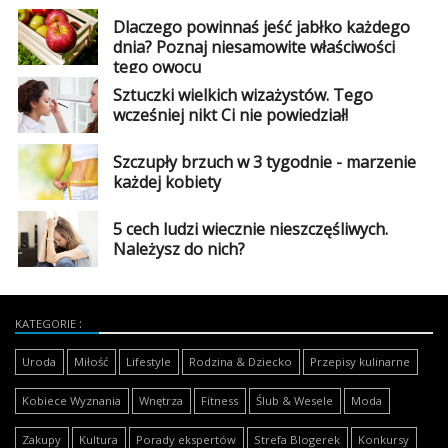
Dlaczego powinnaś jeść jabłko każdego
dnia? Poznaj niesamowite właściwości
tego owocu
Sztuczki wielkich wizażystów. Tego
wcześniej nikt Ci nie powiedział!
Szczupły brzuch w 3 tygodnie - marzenie
każdej kobiety
5 cech ludzi wiecznie nieszczęśliwych.
Należysz do nich?
KATEGORIE
Uroda
Miłość
Lifestyle
Rodzina & Dziecko
Przepisy kulinarne
Kobiece Wyznania
Wnętrza
Fitness
Ślub & Wesele
Moda
Zakupy
Kultura
Porady ekspertów
Strefa Blogerek
Konkursy