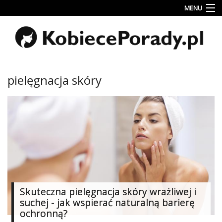
MENU
Uroda
Miłość
Lifestyle
pielęgnacja skóry
Rodzina
&
Dziecko
Przepisy
kulinarne
Kobiece
Wyznania
Skuteczna pielęgnacja skóry wrażliwej i
Wnętrza
suchej - jak wspierać naturalną barierę
ochronną?
Fitness