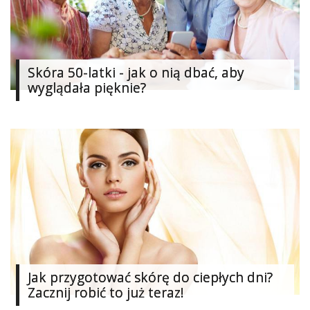
Studniówka
«
Dodaj
Dodaj
Skóra 50-latki - jak o nią dbać, aby
Najlepsze
wyglądała pięknie?
Dodaj
Dodaj
galerię
Dodaj
artykuł
Jak przygotować skórę do ciepłych dni?
Zacznij robić to już teraz!