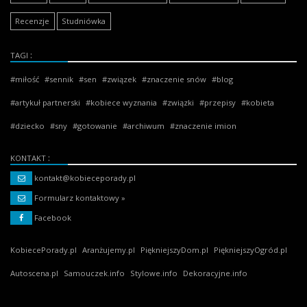
Recenzje
Studniówka
TAGI
miłość
sennik
sen
związek
znaczenie snów
blog
artykuł partnerski
kobiece wyznania
związki
przepisy
kobieta
dziecko
sny
gotowanie
archiwum
znaczenie imion
KONTAKT
kontakt@kobieceporady.pl
Formularz kontaktowy »
Facebook
KobiecePorady.pl
Aranżujemy.pl
PiękniejszyDom.pl
PiękniejszyOgród.pl
Autoscena.pl
Samouczek.info
Stylowe.info
Dekoracyjne.info