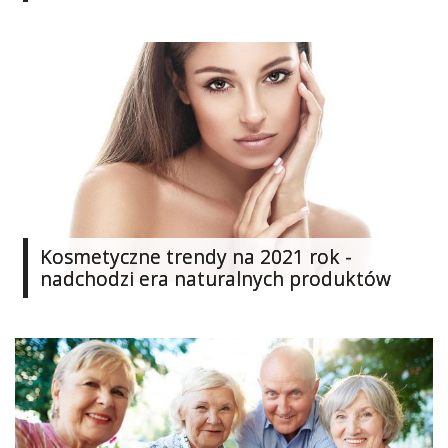
Ślub
&
Wesele
Moda
Zakupy
Kultura
Kosmetyczne trendy na 2021 rok -
Porady
ekspertów
nadchodzi era naturalnych produktów
Strefa
Blogerek
Konkursy
Recenzje