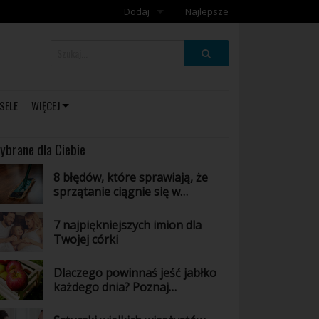
Dodaj
Najlepsze
Dodaj galerię
Dodaj artykuł
SELE
WIĘCEJ
ybrane dla Ciebie
8 błędów, które sprawiają, że
sprzątanie ciągnie się w
nieskończoność
7 najpiękniejszych imion dla
Twojej córki
Dlaczego powinnaś jeść jabłko
każdego dnia? Poznaj
niesamowite właściwości tego
owocu