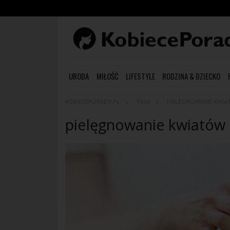
URODA
MIŁOŚĆ
LIFESTYLE
RODZINA & DZIECKO
KOBIECEPORADY.PL
TAGI
PIELĘGNOWANIE KWI
pielęgnowanie kwiatów