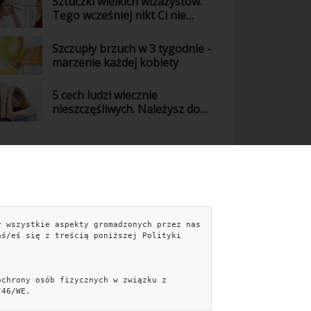
Sztuczki wielkich wizażystów.
Tego wcześniej nikt Ci nie
powiedział!
Szczupły brzuch w 3 tygodnie -
marzenie każdej kobiety
5 cech ludzi wiecznie
nieszczęśliwych. Należysz do
nich?
y wszystkie aspekty gromadzonych przez nas
NTAKT
aś/eś się z treścią poniższej Polityki
kontakt@kobieceporady.pl
Formularz kontaktowy »
ochrony osób fizycznych w związku z
Facebook
/46/WE.