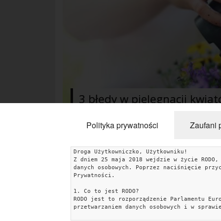
3 błędy w pielęgnacji kwia
Polityka prywatności
Zaufani 
Droga Użytkowniczko, Użytkowniku!
Z dniem 25 maja 2018 wejdzie w życie RODO,
KATEGORIE
danych osobowych. Poprzez naciśnięcie przy
Prywatności.
Uroda
Miłość
Lifestyle
Rodzina & Dziecko
1. Co to jest RODO?
RODO jest to rozporządzenie Parlamentu Eur
Przepisy kulinarne
Kobiece Wyznania
Wnętrza
przetwarzaniem danych osobowych i w sprawi
Fitness
Ślub & Wesele
Moda
Zakupy
Kultura