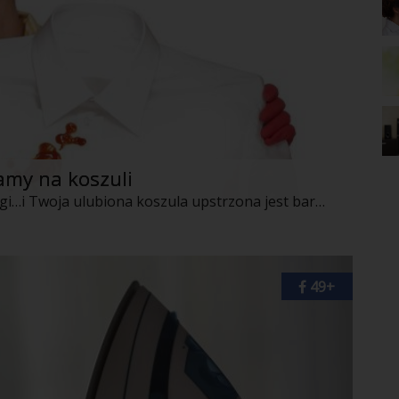
amy na koszuli
Wystarczy niekiedy tyko chwila nieuwagi…i Twoja ulubiona koszula upstrzona jest bardzo trudną do usunięcia plamą. Czy zatem musisz wyrzucić ją do kosza i kupić sobie nowy egzemplarz? Nie! Plamy na koszuli usuniesz domowymi sposobami!
49+