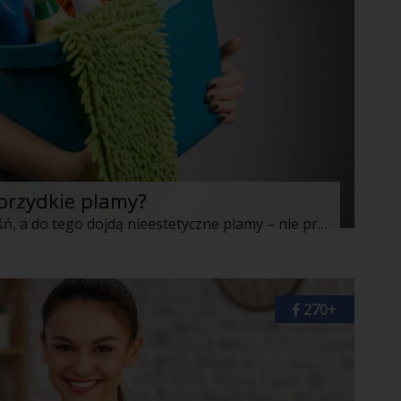
 brzydkie plamy?
Jeśli na Twoich ścianach pojawi się pleśń, a do tego dojdą nieestetyczne plamy – nie przejmuj się! Wiedz, że możesz z tym walczyć bardzo prostymi i sprawdzonymi sposobami. O czym konkretnie mowa, czym warto potraktować pleśń? Już wyjaśniamy?
270+