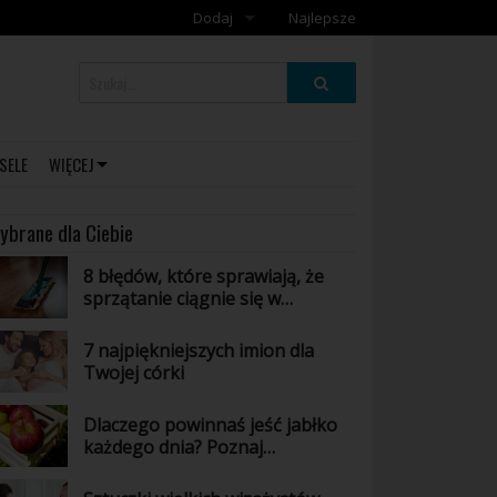
Dodaj
Najlepsze
Dodaj galerię
Dodaj artykuł
SELE
WIĘCEJ
ybrane dla Ciebie
8 błędów, które sprawiają, że
sprzątanie ciągnie się w
nieskończoność
7 najpiękniejszych imion dla
Twojej córki
Dlaczego powinnaś jeść jabłko
każdego dnia? Poznaj
niesamowite właściwości tego
owocu