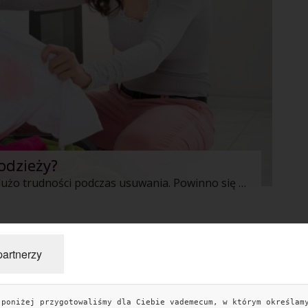
odzieży?
Niektóre plamy sprawiają wyjątkowo dużo trudności podczas usuwania. Powinno się pamiętać, że najtrudniejsze z nich łatwiej sprać, jeżeli zareaguje się odpowiednio szybko. Każda pani domu powinna mieć zatem w domu kilka przydatnych substancji, dzięki którym można usunąć nawet atrament, lakier do paznokci czy farbę.
partnerzy
 poniżej przygotowaliśmy dla Ciebie vademecum, w którym określam
TAGI
KO