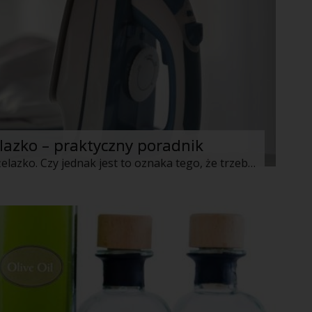
elazko – praktyczny poradnik
Niejednej z nas zdarzyło się przypalić żelazko. Czy jednak jest to oznaka tego, że trzeba ten sprzęt natychmiast wyrzucić, a w jego miejsce zakupić nowy? Niekoniecznie. Użyj TYCH sposobów, a nadasz żelazku drugie życie!