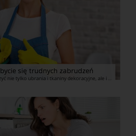
bycie się trudnych zabrudzeń
Paskudne zabrudzenia potrafią zniszczyć nie tylko ubrania i tkaniny dekoracyjne, ale i nasz dobry humor. Nie załamuj się jednak i nie wyrzucaj od razu poplamionych rzeczy. Nawet, jeśli nie dadzą się one doprać w pralce, istnieją jeszcze sprawdzone, domowe sposoby na radzenie sobie z upartymi plamami. Oto niektóre z nich: