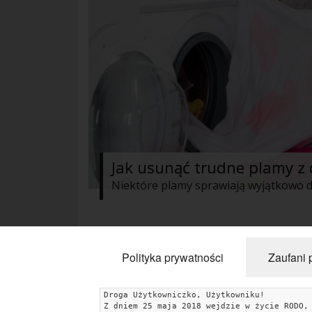
Jak usunąć trudne plamy z 
« Poprzednie
1
2
Następne »
Polityka prywatności
Zaufani 
Droga Użytkowniczko, Użytkowniku!
Z dniem 25 maja 2018 wejdzie w życie RODO,
KATEGORIE