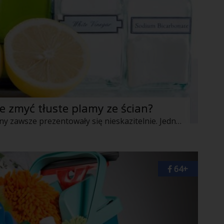
e zmyć tłuste plamy ze ścian?
Na pewno chciałabyś, że by Twoje ściany zawsze prezentowały się nieskazitelnie. Jednak doświadczenie pokazuje, że niestety nierzadko pojawiają się na nich bardzo nieestetyczne tłuste plamy. Czy oznacza to przymus malowania? Niekoniecznie! Użyj sprawdzonych sposobów i walcz z plamami na ścianach
64+