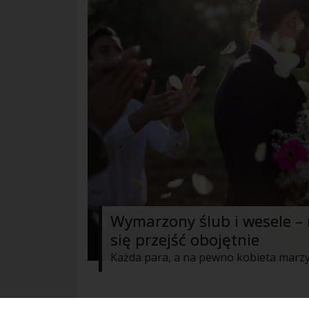
Wymarzony ślub i wesele – 
się przejść obojętnie