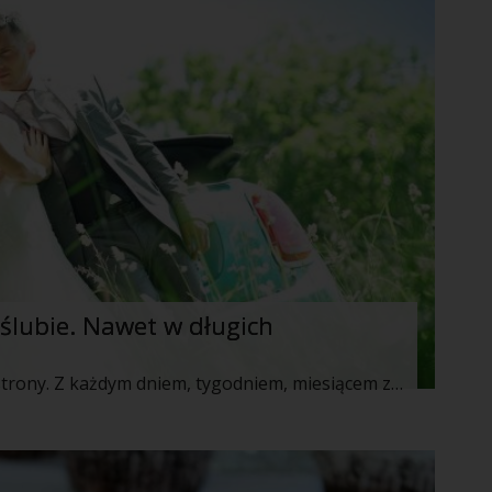
o ślubie. Nawet w długich
Każda miłość ma swoje mocne i słabe strony. Z każdym dniem, tygodniem, miesiącem zamienia się ona w coraz to silniejszą czy też słabszą. Zazwyczaj zmiana ta następuję od razu po zwarciu związku małżeńskiego. Jakie rzeczy zazwyczaj psują się po ślubie? Oto 3 z nich.