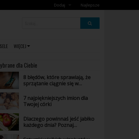
Dodaj
Najlepsze
Dodaj galerię
Dodaj artykuł
SELE
WIĘCEJ
ybrane dla Ciebie
8 błędów, które sprawiają, że
sprzątanie ciągnie się w
nieskończoność
7 najpiękniejszych imion dla
Twojej córki
Dlaczego powinnaś jeść jabłko
każdego dnia? Poznaj
niesamowite właściwości tego
owocu