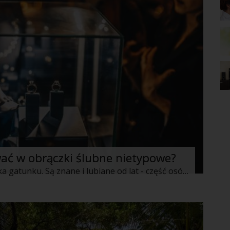
ać w obrączki ślubne nietypowe?
Złote obrączki ślubne to niejako klasyka gatunku. Są znane i lubiane od lat - część osób wybiera jednak ślubne obrączki z białego złota. Dla niektórych są one właśnie bardziej eleganckie i wyróżniające się, podobnie jak modele z różowego złota czy ozdabiane kamieniami szlachetnymi. Warto poświęcić odpowiednio dużo czasu na research oraz wybór takich obrączek, które nie tylko będą umownym symbolem Waszej miłości, ale pozwolą też na przedstawienie Waszego indywidualnego charakteru.