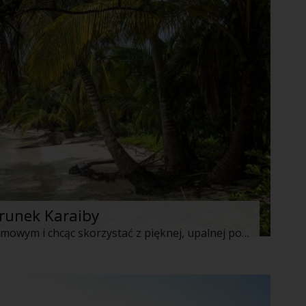
erunek Karaiby
Planując podróż poślubną w okresie zimowym i chcąc skorzystać z pięknej, upalnej pogody, musicie rozważyć dalszą podróż. Gdy na naszym kontynencie temperatura nie przekracza kilkunastu stopni, w odległych krańcach świata potrafi być naprawdę gorąco. Jednym z najbardziej popularnych kierunków w tym okresie, szczególnie na podróże poślubne, są Karaiby, a dokładnie Jamajka, Dominikana i Kuba. Dlaczego?