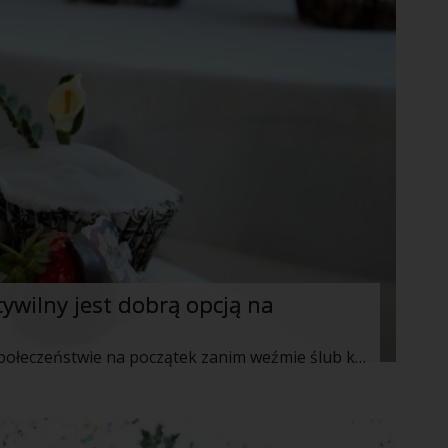
ywilny jest dobrą opcją na
Coraz większa liczba osób w naszym społeczeństwie na początek zanim weźmie ślub kościelny decyduje się na ślub cywilny. Co o tym sądzisz? Czy ślub cywilny to dobry pomysł na początek? Poniżej najdziesz kilka plusów, które uświadomią Ci, że ślub cywilny to bardzo dobre rozwiązanie przynajmniej dla niektórych.