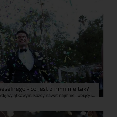
eselnego - co jest z nimi nie tak?
Zaproszenie na ślub jest czymś naprawdę wyjątkowym. Każdy nawet najmniej lubiący imprezy człowiek ucieszy się z zaproszenia szczególnie od bliskiej mu osoby. Niestety bardzo często podczas uroczystości bardzo wielu gości popełnia błędy, których nie chcieliby Państwo młodzi. Jakie są największe i najczęściej popełniane błędy przez gości weselnych? Oto 3 z nich.