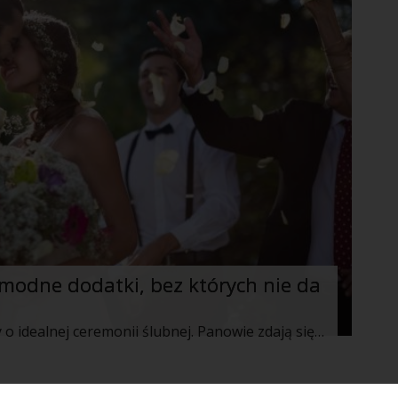
modne dodatki, bez których nie da
Każda para, a na pewno kobieta marzy o idealnej ceremonii ślubnej. Panowie zdają się w większości przypadków na zdanie swoich partnerek. Jednak dobrze dobrana para znajdzie złoty środek, aby ich ślub był magiczny i niezapomniany. Dostępne obecnie dodatki sprawią, że ta chwila będzie jeszcze piękniejsza zarówno dla przyszłych małżonków, jak i zaproszonych gości. Co zatem pomoże stworzyć wyjątkowy klimat zaślubin?