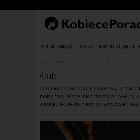
URODA
MIŁOŚĆ
LIFESTYLE
RODZINA & DZIECKO
KOBIECEPORADY.PL
TAGI
ŚLUB
ślub
Ceremonia zawarcia małżeństwa, w czasie k
małżeńską. Może mieć charakter cywilny l
wesele, jak się do niego przygotować, jaką