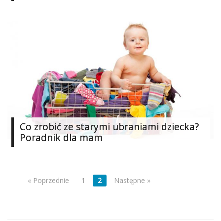
Ślub
&
Wesele
Moda
Zakupy
Kultura
Co zrobić ze starymi ubraniami dziecka?
Porady
ekspertów
Poradnik dla mam
Strefa
Blogerek
« Poprzednie
1
2
Następne »
Konkursy
Recenzje