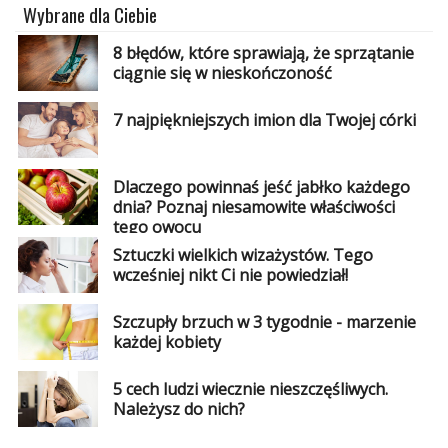
Wybrane dla Ciebie
Studniówka
8 błędów, które sprawiają, że sprzątanie
«
Dodaj
ciągnie się w nieskończoność
Dodaj
Najlepsze
7 najpiękniejszych imion dla Twojej córki
Dodaj
Dodaj
galerię
Dlaczego powinnaś jeść jabłko każdego
dnia? Poznaj niesamowite właściwości
Dodaj
tego owocu
artykuł
Sztuczki wielkich wizażystów. Tego
wcześniej nikt Ci nie powiedział!
Szczupły brzuch w 3 tygodnie - marzenie
każdej kobiety
5 cech ludzi wiecznie nieszczęśliwych.
Należysz do nich?