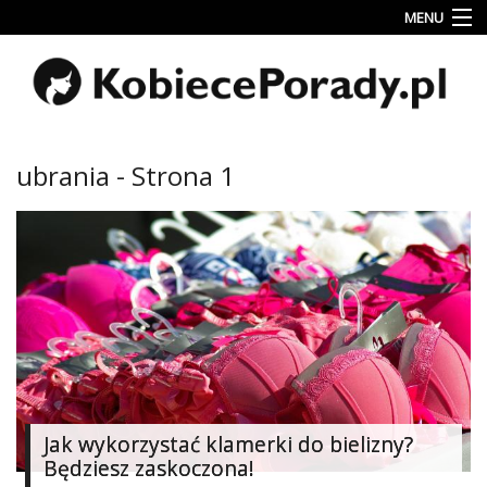
MENU
Uroda
Miłość
Lifestyle
ubrania - Strona 1
Rodzina
&
Dziecko
Przepisy
kulinarne
Kobiece
Wyznania
Wnętrza
Jak wykorzystać klamerki do bielizny?
Będziesz zaskoczona!
Fitness