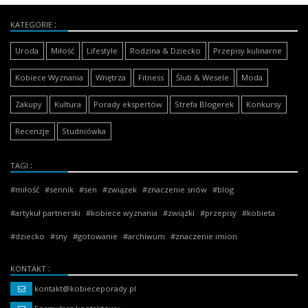
KATEGORIE
Uroda
Miłość
Lifestyle
Rodzina & Dziecko
Przepisy kulinarne
Kobiece Wyznania
Wnętrza
Fitness
Ślub & Wesele
Moda
Zakupy
Kultura
Porady ekspertów
Strefa Blogerek
Konkursy
Recenzje
Studniówka
TAGI
miłość
sennik
sen
związek
znaczenie snów
blog
artykuł partnerski
kobiece wyznania
związki
przepisy
kobieta
dziecko
sny
gotowanie
archiwum
znaczenie imion
KONTAKT
kontakt@kobieceporady.pl