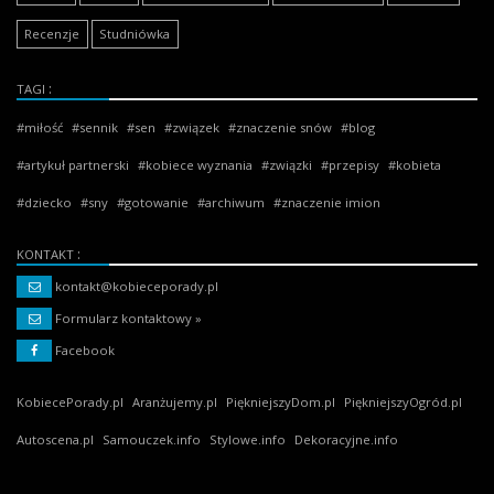
Recenzje
Studniówka
TAGI
miłość
sennik
sen
związek
znaczenie snów
blog
artykuł partnerski
kobiece wyznania
związki
przepisy
kobieta
dziecko
sny
gotowanie
archiwum
znaczenie imion
KONTAKT
kontakt@kobieceporady.pl
Formularz kontaktowy »
Facebook
KobiecePorady.pl
Aranżujemy.pl
PiękniejszyDom.pl
PiękniejszyOgród.pl
Autoscena.pl
Samouczek.info
Stylowe.info
Dekoracyjne.info