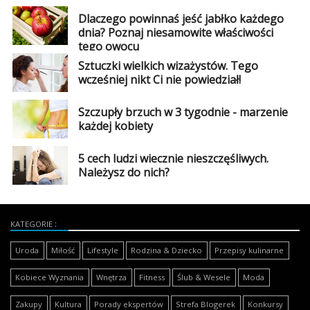
Dlaczego powinnaś jeść jabłko każdego
dnia? Poznaj niesamowite właściwości
tego owocu
Sztuczki wielkich wizażystów. Tego
wcześniej nikt Ci nie powiedział!
Szczupły brzuch w 3 tygodnie - marzenie
każdej kobiety
5 cech ludzi wiecznie nieszczęśliwych.
Należysz do nich?
KATEGORIE
Uroda
Miłość
Lifestyle
Rodzina & Dziecko
Przepisy kulinarne
Kobiece Wyznania
Wnętrza
Fitness
Ślub & Wesele
Moda
Zakupy
Kultura
Porady ekspertów
Strefa Blogerek
Konkursy