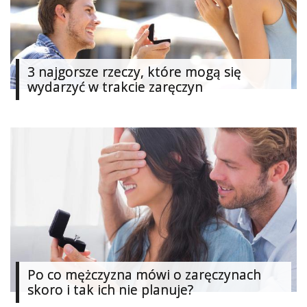
Studniówka
«
Dodaj
Dodaj
3 najgorsze rzeczy, które mogą się
Najlepsze
wydarzyć w trakcie zaręczyn
Dodaj
Dodaj
galerię
Dodaj
artykuł
Po co mężczyzna mówi o zaręczynach
skoro i tak ich nie planuje?