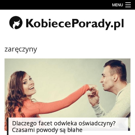
MENU
Uroda
Miłość
Lifestyle
zaręczyny
Rodzina
&
Dziecko
Przepisy
kulinarne
Kobiece
Wyznania
Wnętrza
Dlaczego facet odwleka oświadczyny?
Czasami powody są błahe
Fitness