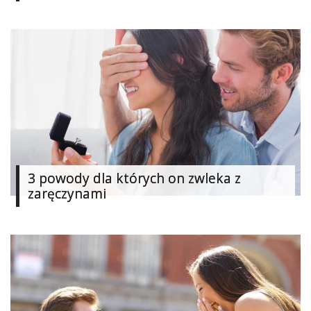
Ślub
&
Wesele
Moda
Zakupy
Kultura
3 powody dla których on zwleka z
Porady
ekspertów
zaręczynami
Strefa
Blogerek
Konkursy
Recenzje