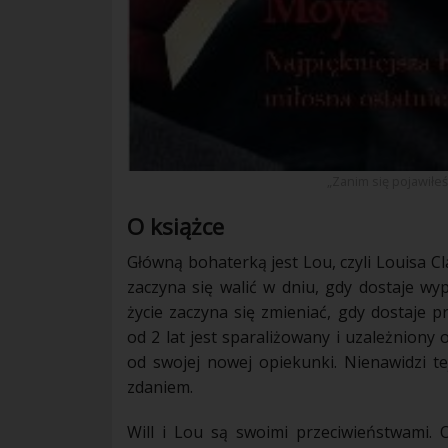
„Zanim się pojawiłeś”
O książce
Główną bohaterką jest Lou, czyli Louisa Cl
zaczyna się walić w dniu, gdy dostaje wy
życie
zaczyna się zmieniać, gdy dostaje
p
od 2 lat jest sparaliżowany i uzależniony 
od swojej nowej opiekunki. Nienawidzi tej 
zdaniem.
Will i Lou są swoimi przeciwieństwami