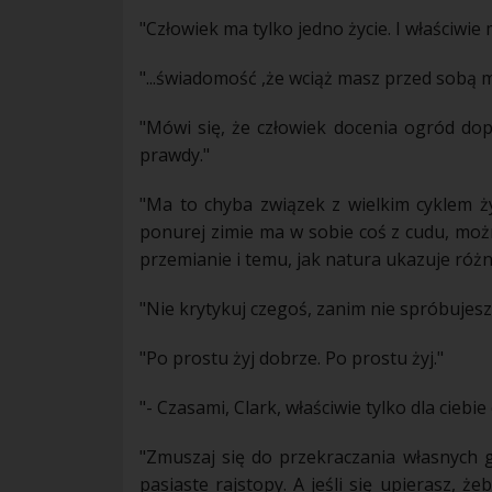
"Człowiek ma tylko jedno
życie
. I właściwie
"...świadomość ,że wciąż masz przed sobą mo
"Mówi się, że człowiek docenia
ogród
dopi
prawdy
."
"Ma to chyba
związek
z wielkim cyklem
ż
ponurej zimie ma w sobie coś z cudu, możn
przemianie i temu, jak
natura
ukazuje różne
"Nie krytykuj czegoś, zanim nie spróbujesz
"Po prostu żyj dobrze. Po prostu żyj."
"- Czasami, Clark, właściwie tylko dla ciebi
"Zmuszaj się do przekraczania własnych 
pasiaste rajstopy. A jeśli się upierasz, ż