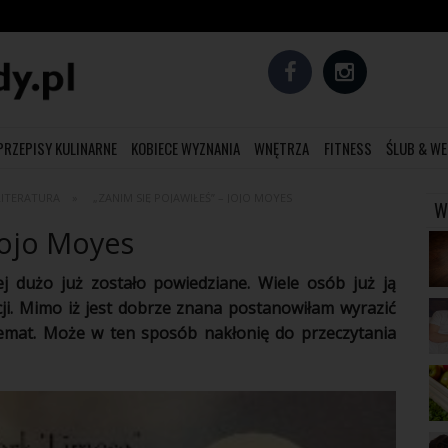
PRZEPISY KULINARNE
KOBIECE WYZNANIA
WNĘTRZA
FITNESS
ŚLUB & WE
LITERATURA
„ZANIM SIĘ POJAWIŁEŚ” – JOJO MOYES
W
 Jojo Moyes
ej dużo już zostało powiedziane. Wiele osób już ją
ji
. Mimo iż jest dobrze znana postanowiłam wyrazić
temat. Może w ten sposób nakłonię do przeczytania