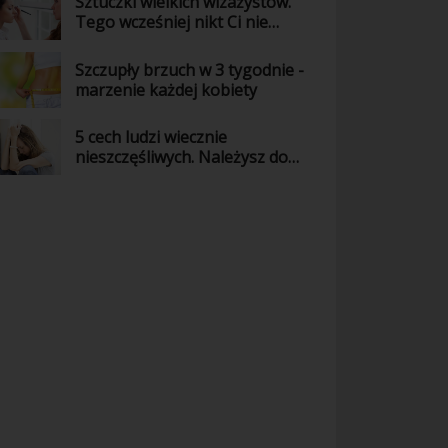
Sztuczki wielkich wizażystów.
Tego wcześniej nikt Ci nie
powiedział!
Szczupły brzuch w 3 tygodnie -
marzenie każdej kobiety
5 cech ludzi wiecznie
nieszczęśliwych. Należysz do
nich?