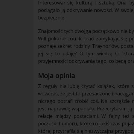
Interesował się
kulturą
i sztuką. Ona b
pociągało ją odkrywanie nowości. W swoje
bezpiecznie.
Znajomość tych dwojga początkowo nie był
Will pokazał Lou ile traci zamykając się 
poznaje sekret
rodziny
Traynor’ów, posta
jej się to udaję? O tym wiedzą Ci, któr
przyjemności odkrywania tego, co będą pr
Moja opinia
Z reguły nie lubię czytać książek, które
wówczas, że jest to przesadzone i naciągan
niczego potrafi zrobić coś. Na
szczęście
m
jest naprawdę wspaniała. Przeczytałam ją
relacje
między postaciami. W fajny też 
poczucie humoru, które co jakiś czas pojaw
której przytrafiła się niezwyczajna przygod