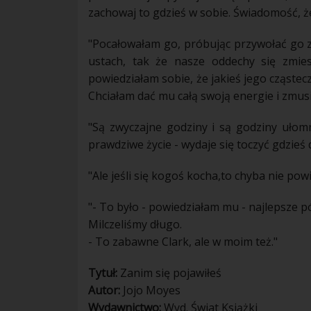
zachowaj to gdzieś w sobie. Świadomość, ż
"Pocałowałam go, próbując przywołać go 
ustach
, tak że nasze oddechy się zmie
powiedziałam sobie, że jakieś jego cząstec
Chciałam dać mu całą swoją energie i zmusi
"Są zwyczajne godziny i są godziny ułomn
prawdziwe
życie
- wydaje się toczyć gdzieś d
"Ale jeśli się kogoś kocha,to chyba nie pow
"- To było - powiedziałam mu - najlepsze 
Milczeliśmy długo.
- To zabawne Clark, ale w moim też."
Tytuł:
Zanim się pojawiłeś
Autor:
Jojo Moyes
Wydawnictwo:
Wyd. Świat Książki