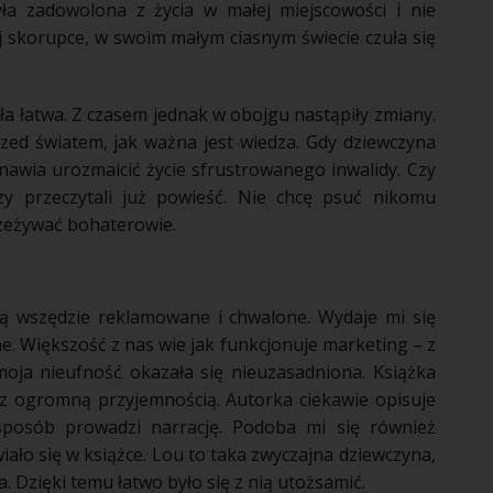
yła zadowolona z
życia
w małej miejscowości i nie
j skorupce, w swoim małym ciasnym świecie czuła się
a łatwa. Z czasem jednak w obojgu nastąpiły zmiany.
przed światem, jak ważna jest wiedza. Gdy dziewczyna
nawia urozmaicić
życie
sfrustrowanego inwalidy. Czy
zy przeczytali już
powieść
. Nie chcę psuć nikomu
zeżywać bohaterowie.
 są wszędzie reklamowane i chwalone. Wydaje mi się
e. Większość z nas wie jak funkcjonuje marketing – z
oja nieufność okazała się nieuzasadniona.
Książka
 z ogromną przyjemnością. Autorka ciekawie opisuje
sposób prowadzi narrację. Podoba mi się również
iało się w książce. Lou to taka zwyczajna dziewczyna,
a. Dzięki temu łatwo było się z nią utożsamić.