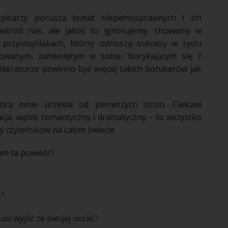
pisarzy porusza temat niepełnosprawnych i ich
 wśród nas, ale jakoś to ignorujemy, chowamy w
o przystojniakach, którzy odnoszą sukcesy w
życiu
owanym, zamkniętym w sobie, borykającym się z
literaturze
powinno być więcej takich bohaterów jak
ra mnie urzekła od pierwszych stron. Ciekawi
ja, wątek romantyczny i dramatyczny – to wszystko
y czytelników na całym świecie.
am ta powieść?
."
usi wyjść ze swojej norki."