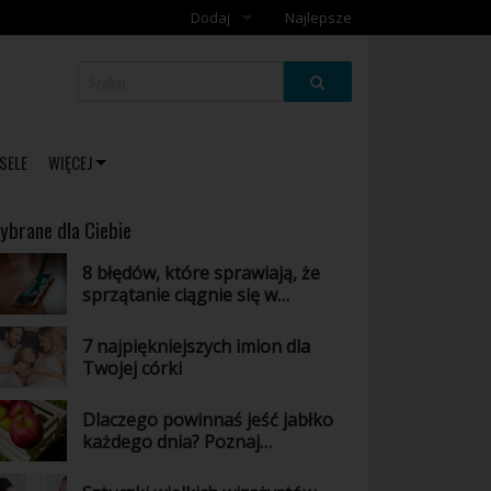
Dodaj
Najlepsze
Dodaj galerię
Dodaj artykuł
SELE
WIĘCEJ
ybrane dla Ciebie
8 błędów, które sprawiają, że
sprzątanie ciągnie się w
nieskończoność
7 najpiękniejszych imion dla
Twojej córki
Dlaczego powinnaś jeść jabłko
każdego dnia? Poznaj
niesamowite właściwości tego
owocu