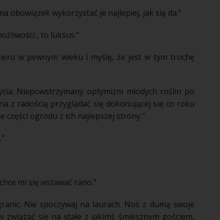
 ma obowiązek wykorzystać je najlepiej, jak się da."
żliwości , to luksus."
ero w pewnym wieku i myślę, że jest w tym trochę
ycia
. Niepowstrzymany optymizm młodych
roślin
po
a z radością przyglądać się dokonującej się co roku
 części ogrodu z ich najlepszej strony."
."
e chce mi się wstawać rano."
granic. Nie spoczywaj na laurach. Noś z dumą swoje
eby związać się na stałe z jakimś śmiesznym gościem,