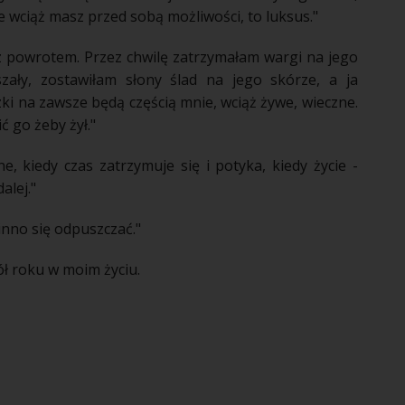
e wciąż masz przed sobą możliwości, to luksus."
z powrotem. Przez chwilę zatrzymałam wargi na jego
szały, zostawiłam słony ślad na jego
skórze
, a ja
zki na zawsze będą częścią mnie, wciąż żywe, wieczne.
ć go żeby żył."
e, kiedy czas zatrzymuje się i potyka, kiedy
życie
-
alej."
inno się odpuszczać."
pół roku w moim
życiu
.