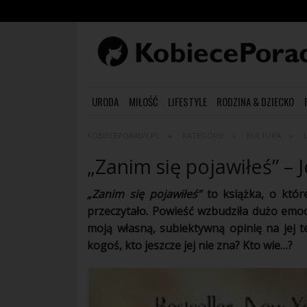
URODA
MIŁOŚĆ
LIFESTYLE
RODZINA & DZIECKO
KOBIECEPORADY.PL
KATEGORIE
KULTURA
„Zanim się pojawiłeś” –
„Zanim się pojawiłeś”
to
książka
, o któr
przeczytało.
Powieść
wzbudziła dużo
emoc
moją własną, subiektywną opinię na jej 
kogoś, kto jeszcze jej nie zna? Kto wie…?