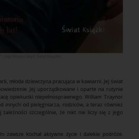
 – Jojo Moyes (wyd. Świat Książki)
ark, młoda dziewczyna pracująca w kawiarni. Jej świat
powiedzenie. Jej uporządkowane i oparte na rutynie
racę
opiekunki niepełnosprawnego. William Traynor
od innych: od pielęgniarza,
rodziców
, a teraz również
zależności szczególnie, że nikt nie liczy się z jego
. On zawsze kochał aktywne
życie
i dalekie
podróże
.