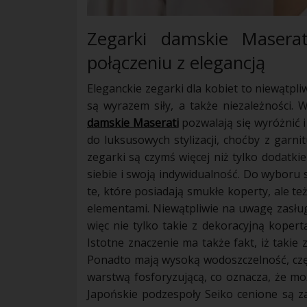
Zegarki damskie Masera
połączeniu z elegancją
Eleganckie zegarki dla kobiet to niewątpli
są wyrazem siły, a także niezależności. 
damskie Maserati
pozwalają się wyróżnić i
do luksusowych stylizacji, choćby z garni
zegarki są czymś więcej niż tylko dodatki
siebie i swoją indywidualność. Do wyboru
te, które posiadają smukłe koperty, ale te
elementami. Niewątpliwie na uwagę zasłu
więc nie tylko takie z dekoracyjną koper
Istotne znaczenie ma także fakt, iż takie 
Ponadto mają wysoką wodoszczelność, cz
warstwą fosforyzującą, co oznacza, że mo
Japońskie podzespoły Seiko cenione są z