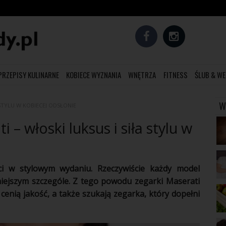
PRZEPISY KULINARNE
KOBIECE WYZNANIA
WNĘTRZA
FITNESS
ŚLUB & WE
W
 STYLU W KOBIECEJ ODSŁONIE
– włoski luksus i siła stylu w
ci w stylowym wydaniu. Rzeczywiście każdy model
niejszym szczególe. Z tego powodu zegarki Maserati
enią jakość, a także szukają zegarka, który dopełni