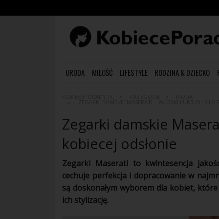
URODA
MIŁOŚĆ
LIFESTYLE
RODZINA & DZIECKO
KOBIECEPORADY.PL
KATEGORIE
MODA
ZEGARKI DAMSKIE MASERATI – WŁOSKI LUKSUS I SIŁA
Zegarki damskie Maserati 
kobiecej odsłonie
Zegarki Maserati to kwintesencja jakoś
cechuje perfekcja i dopracowanie w najm
są doskonałym wyborem dla kobiet, które c
ich stylizację.