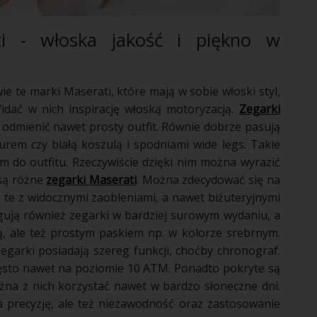
ti - włoska jakość i piękno w
wie te marki Maserati, które mają w sobie włoski styl,
Widać w nich inspirację włoską motoryzacją.
Zegarki
 odmienić nawet prosty outfit. Równie dobrze pasują
turem czy białą koszulą i spodniami wide legs. Takie
em do outfitu. Rzeczywiście dzięki nim można wyrazić
 są różne
zegarki Maserati
. Można zdecydować się na
ż te z widocznymi zaobleniami, a nawet biżuteryjnymi
gują również zegarki w bardziej surowym wydaniu, a
tą, ale też prostym paskiem np. w kolorze srebrnym.
zegarki posiadają szereg funkcji, choćby chronograf.
ęsto nawet na poziomie 10 ATM. Ponadto pokryte są
żna z nich korzystać nawet w bardzo słoneczne dni.
a precyzję, ale też niezawodność oraz zastosowanie