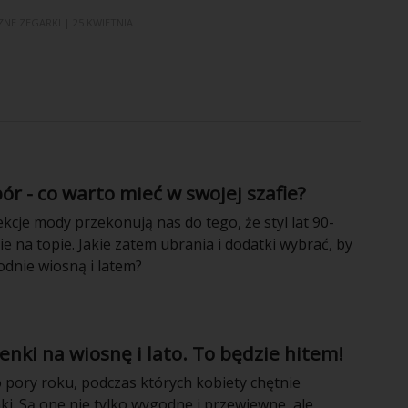
ZNE
ZEGARKI
| 25 KWIETNIA
ór - co warto mieć w swojej szafie?
kcje mody przekonują nas do tego, że styl lat 90-
e na topie. Jakie zatem ubrania i dodatki wybrać, by
odnie wiosną i latem?
nki na wiosnę i lato. To będzie hitem!
o pory roku, podczas których kobiety chętnie
ki. Są one nie tylko wygodne i przewiewne, ale