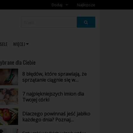
Dodaj
Najlepsze
Dodaj galerię
Dodaj artykuł
SELE
WIĘCEJ
ybrane dla Ciebie
8 błędów, które sprawiają, że
sprzątanie ciągnie się w
nieskończoność
7 najpiękniejszych imion dla
Twojej córki
Dlaczego powinnaś jeść jabłko
każdego dnia? Poznaj
niesamowite właściwości tego
owocu