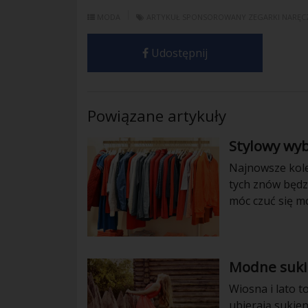
MODA
ARTYKUŁ SPONSOROWANY
ZEGARKI NARĘC
Udostępnij
Powiązane artykuły
Stylowy wyb
Najnowsze kole
tych znów będzi
móc czuć się m
Modne sukie
Wiosna i lato t
ubierają sukien