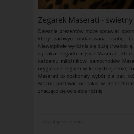
Zegarek Maserati - świetn
Dawanie prezentów może sprawiać sporo p
który zachwyci obdarowaną osobę, to 
Niewątpliwie wyróżnia się dużą trwałości
są także zegarki męskie Maserati, które
każdemu miłośnikowi samochodów Maserat
oryginalne zegarki w korzystnej cenie, t
Maserati to doskonały wybór dla par, któ
Można postawić na takie w monochroma
znacząco się od siebie różnią.
Artykuł sponsorowany