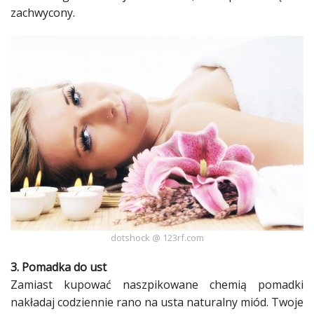
zachwycony.
Studniówka
«
Dodaj
Dodaj
Najlepsze
Dodaj
Dodaj
galerię
Dodaj
artykuł
dotshock @ 123rf.com
3. Pomadka do ust
Zamiast kupować naszpikowane chemią pomadki
nakładaj codziennie rano na
usta
naturalny
miód
. Twoje