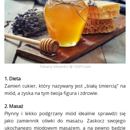
Ślub
&
Wesele
Moda
Zakupy
Kultura
Tetiana Vitsenko @ 123rf.com
Porady
1. Dieta
ekspertów
Zamień
cukier
, który nazywany jest „białą śmiercią” na
Strefa
miód
, a zyska na tym twoja figura i
zdrowie
.
Blogerek
2. Masaż
Konkursy
Płynny i lekko podgrzany
miód
idealnie sprawdzi się
jako zamiennik oliwki do masażu. Zaskocz swojego
Recenzje
ukochanego miodowym masażem, a na pewno będzie