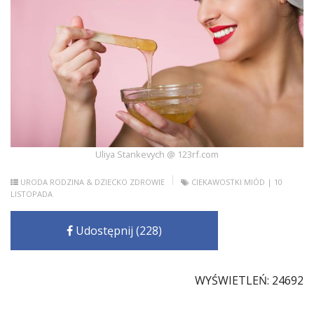
Uliya Stankevych @ 123rf.com
URODA
RODZINA & DZIECKO
ZDROWIE
CIEKAWOSTKI
MIÓD
| 10
LISTOPADA
Udostępnij (228)
WYŚWIETLEŃ: 24692