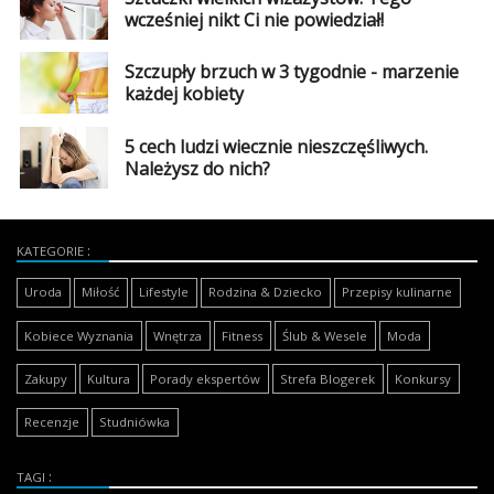
wcześniej nikt Ci nie powiedział!
Szczupły brzuch w 3 tygodnie - marzenie
każdej kobiety
5 cech ludzi wiecznie nieszczęśliwych.
Należysz do nich?
KATEGORIE
Uroda
Miłość
Lifestyle
Rodzina & Dziecko
Przepisy kulinarne
Kobiece Wyznania
Wnętrza
Fitness
Ślub & Wesele
Moda
Zakupy
Kultura
Porady ekspertów
Strefa Blogerek
Konkursy
Recenzje
Studniówka
TAGI