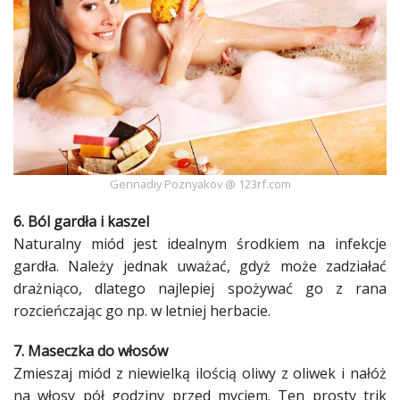
Gennadiy Poznyakov @ 123rf.com
6. Ból gardła i kaszel
Naturalny
miód
jest idealnym środkiem na infekcje
gardła. Należy jednak uważać, gdyż może zadziałać
drażniąco, dlatego najlepiej spożywać go z rana
rozcieńczając go np. w letniej herbacie.
7.
Maseczka
do włosów
Zmieszaj
miód
z niewielką ilością oliwy z oliwek i nałóż
na
włosy
pół godziny przed myciem. Ten prosty trik