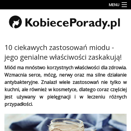
MENU
Uroda
Miłość
Lifestyle
10 ciekawych zastosowań miodu -
Rodzina
jego genialne właściwości zaskakują!
&
Dziecko
Miód ma mnóstwo korzystnych właściwości dla
zdrowia
.
Wzmacnia serce, mózg, nerwy oraz ma silne działanie
Przepisy
antybakteryjne. Znalazł wiele zastosowań nie tylko w
kulinarne
kuchni
, ale również w kosmetyce, dlatego coraz częściej
jest używany w
pielęgnacji
i w leczeniu różnych
Kobiece
Wyznania
przypadłości.
Wnętrza
Fitness