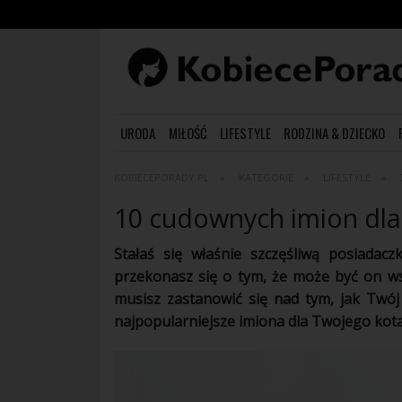
URODA
MIŁOŚĆ
LIFESTYLE
RODZINA & DZIECKO
KOBIECEPORADY.PL
KATEGORIE
LIFESTYLE
10 cudownych imion dla
Stałaś się właśnie szczęśliwą posiada
przekonasz się o tym, że może być on w
musisz zastanowić się nad tym, jak Twó
najpopularniejsze
imiona
dla Twojego kota