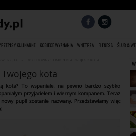
PRZEPISY KULINARNE
KOBIECE WYZNANIA
WNĘTRZA
FITNESS
ŚLUB & WE
ZWIERZĘTA
10 CUDOWNYCH IMION DLA TWOJEGO KOTA
W
 Twojego kota
czką kota? To wspaniale, na pewno bardzo szybko
spaniałym przyjacielem i wiernym kompanem. Teraz
j nowy pupil zostanie nazwany. Przedstawiamy więc
: