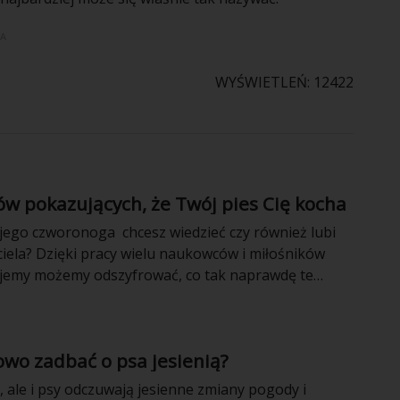
JA
WYŚWIETLEŃ: 12422
w pokazujących, że Twój pies Cię kocha
jego czworonoga chcesz wiedzieć czy również lubi
ciela? Dzięki pracy wielu naukowców i miłośników
jemy możemy odszyfrować, co tak naprawdę te
chcą nam powiedzieć. Zajrzyj do galerii i odkryj
erzak mówi: „Kocham cię!”.
owo zadbać o psa jesienią?
e, ale i psy odczuwają jesienne zmiany pogody i