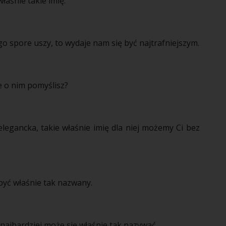
łaśnie takie imię.
ego
spore
uszy, to wydaje nam się być najtrafniejszym.
e o nim pomyślisz?
elegancka, takie właśnie imię dla niej możemy Ci bez
być właśnie tak nazwany.
k najbardziej może się właśnie tak nazywać.