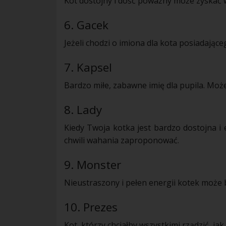
Kot dostojny i dość poważny może zyskać w
6. Gacek
Jeżeli chodzi o
imiona
dla kota posiadając
7. Kapsel
Bardzo miłe, zabawne imię dla pupila. Moż
8. Lady
Kiedy Twoja kotka jest bardzo dostojna i 
chwili wahania zaproponować.
9. Monster
Nieustraszony i pełen energii kotek może 
10. Prezes
Kot, którzy chciałby wszystkimi rządzić, ja