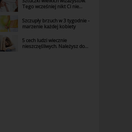
Sztuczki wielkich wizażystów.
Tego wcześniej nikt Ci nie
powiedział!
Szczupły brzuch w 3 tygodnie -
marzenie każdej kobiety
5 cech ludzi wiecznie
nieszczęśliwych. Należysz do
nich?