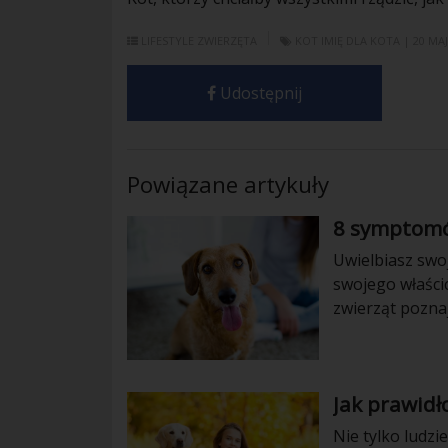
LIFESTYLE
ZWIERZĘTA
KOT
IMIĘ DLA KOTA
| 20 MA
Udostępnij
Powiązane artykuły
8 symptomó
Uwielbiasz swo
swojego właści
zwierząt pozna
kochane pieski 
kiedy Twój zwi
Jak prawidł
Nie tylko ludzi