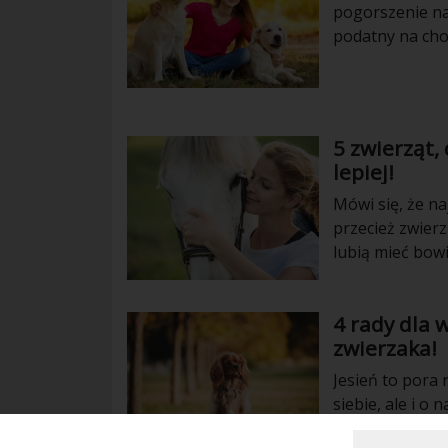
pogorszenie na
podatny na cho
powinno się pr
nad nim. Co rob
5 zwierząt,
lepiej!
Mówi się, że na
przecież zwier
lubią mieć bow
koty, chomiki, 
też poczuć lepi
4 rady dla w
zwierzaka!
Jesień to pora 
siebie, ale i o
pory roku może