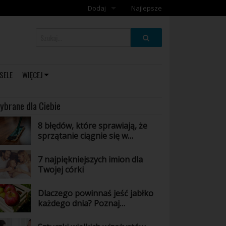
Dodaj
Najlepsze
Dodaj galerię
Dodaj artykuł
SELE
WIĘCEJ
ybrane dla Ciebie
8 błędów, które sprawiają, że
sprzątanie ciągnie się w
nieskończoność
7 najpiękniejszych imion dla
Twojej córki
Dlaczego powinnaś jeść jabłko
każdego dnia? Poznaj
niesamowite właściwości tego
owocu