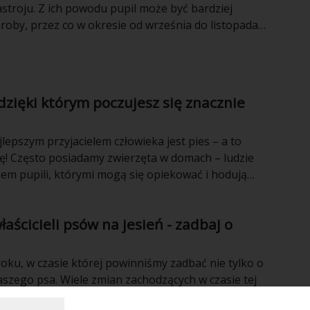
stroju. Z ich powodu pupil może być bardziej
roby, przez co w okresie od września do listopada
zykładać szczególną wagę do odpowiedniej opieki
ić, aby pies pozostał jesienią zdrowy i zadowolony?
 dzięki którym poczujesz się znacznie
jlepszym przyjacielem człowieka jest pies – a to
zę! Często posiadamy zwierzęta w domach – ludzie
iem pupili, którymi mogą się opiekować i hodują
rybki… Są i takie zwierzęta, dzięki którym możemy się
ej – jakie dokładnie?
łaścicieli psów na jesień - zadbaj o
roku, w czasie której powinniśmy zadbać nie tylko o
 naszego psa. Wiele zmian zachodzących w czasie tej
 przecież odbić się także na jego zdrowiu. Od czego