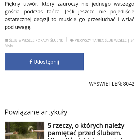
Piękny utwór, który zauroczy nie jednego waszego
gościa podczas tańca. Jeśli jeszcze nie pojedliście
ostatecznej decyzji to musicie go przesłuchać i wziąć
pod uwagę.
ŚLUB & WESELE
PORADY ŚLUBNE
PIERWSZY TANIEC
ŚLUB
WESELE
| 24
MAJA
Udostępnij
WYŚWIETLEŃ: 8042
Powiązane artykuły
5 rzeczy, o których należy
pamiętać przed ślubem.