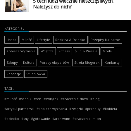
5 cech ludzi wiecznie nieszczęśliwych.
Należysz do nich?
KATEGORIE
Uroda
Miłość
Lifestyle
Rodzina & Dziecko
Przepisy kulinarne
Kobiece Wyznania
Wnętrza
Fitness
Ślub & Wesele
Moda
Zakupy
Kultura
Porady ekspertów
Strefa Blogerek
Konkursy
Recenzje
Studniówka
TAGI
miłość
sennik
sen
związek
znaczenie snów
blog
artykuł partnerski
kobiece wyznania
związki
przepisy
kobieta
dziecko
sny
gotowanie
archiwum
znaczenie imion