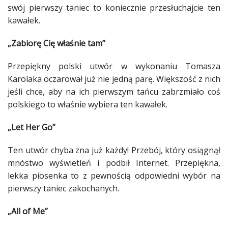
swój pierwszy taniec to koniecznie przesłuchajcie ten
Studniówka
kawałek
.
«
Dodaj
„Zabiorę Cię właśnie tam”
Dodaj
Najlepsze
Dodaj
Przepiękny
polski
utwór w wykonaniu Tomasza
Karolaka oczarował już nie jedną parę. Większość z nich
Dodaj
jeśli chce, aby na ich pierwszym tańcu zabrzmiało coś
galerię
polskiego
to właśnie wybiera ten
kawałek
.
Dodaj
artykuł
„Let Her Go”
Ten utwór chyba zna już każdy! Przebój, który osiągnął
mnóstwo wyświetleń i podbił Internet. Przepiękna,
lekka piosenka to z pewnością odpowiedni wybór na
pierwszy taniec zakochanych.
„All of Me”