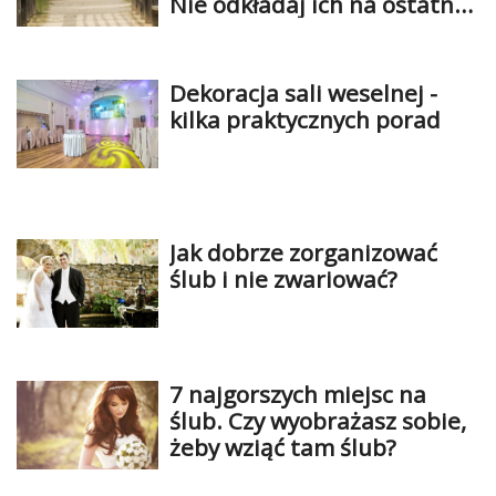
Nie odkładaj ich na ostatnią
chwilę!
Dekoracja sali weselnej -
kilka praktycznych porad
Jak dobrze zorganizować
ślub i nie zwariować?
7 najgorszych miejsc na
ślub. Czy wyobrażasz sobie,
żeby wziąć tam ślub?