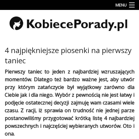
MENU
Uroda
Miłość
Lifestyle
4 najpiękniejsze piosenki na pierwszy
Rodzina
taniec
&
Dziecko
Pierwszy taniec to jeden z najbardziej wzruszających
momentów. Dlatego też bardzo ważne jest, aby utwór
Przepisy
przy którym zatańczycie był wyjątkowy zarówno dla
kulinarne
Ciebie jak i dla niego. Wybór z pewnością nie jest łatwy i
podjęcie ostatecznej decyzji zajmuję wam czasami wiele
Kobiece
Wyznania
czasu. Z racji, iż sprawia on trudność nie jednej parze
postanowiliśmy przygotować krótką listę 4 najbardziej
Wnętrza
powszechnych i najczęściej wybieranych utworów. Oto i
ona.
Fitness