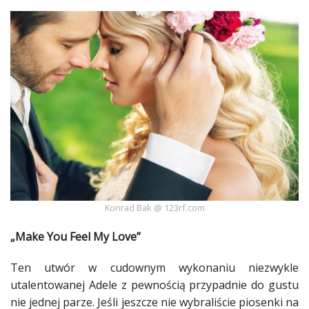
Ślub
&
Wesele
Moda
Zakupy
Kultura
Porady
ekspertów
Konrad Bak @ 123rf.com
Strefa
Blogerek
„Make You Feel My Love”
Konkursy
Ten utwór w cudownym wykonaniu niezwykle
utalentowanej Adele z pewnością przypadnie do gustu
Recenzje
nie jednej parze. Jeśli jeszcze nie wybraliście piosenki na