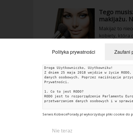
Tego musisz
makijażu. N
Makijaż to nie
kobiety, która
makijaż, należ
ważne co produ
Polityka prywatności
Zaufani 
wybrać, aby n
względem?
Droga Użytkowniczko, Użytkowniku!
Z dniem 25 maja 2018 wejdzie w życie RODO,
KATEGORIE
danych osobowych. Poprzez naciśnięcie przy
Prywatności.
Uroda
Miłość
Lifestyle
Rodzina & Dziecko
1. Co to jest RODO?
RODO jest to rozporządzenie Parlamentu Eur
Przepisy kulinarne
Kobiece Wyznania
Wnętrza
przetwarzaniem danych osobowych i w sprawi
Fitness
Ślub & Wesele
Moda
Zakupy
Kultura
2. Jakie dane gromadzimy i w jakim celu?
Serwis KobiecePorady.pl wykorzystuje pliki cookie do 
Dane, które zbieramy to pliki cookies oraz
Przeczytaj więcej o polityce prywatności t
Porady ekspertów
Strefa Blogerek
Konkursy
• Facebook: https://www.facebook.com/polic
Nie teraz
• Google: https://policies.google.com/priv
Recenzje
Studniówka