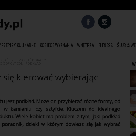
PRZEPISY KULINARNE
KOBIECE WYZNANIA
WNĘTRZA
FITNESS
ŚLUB & WE
KIJAŻ
MAKIJAŻ PORADY
W
JĄC ODPOWIEDNI PODKŁAD
z się kierować wybierając
żu
jest
podkład
. Może on przybierać różne formy, od
 w kamieniu, czy sztyfcie. Kluczem do idealnego
duktu. Wiele
kobiet
ma
problem
z tym, jaki
podkład
o
poradnik
, dzięki w którym dowiesz się jak wybrać