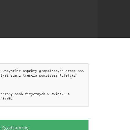
y wszystkie aspekty gromadzonych przez nas
NTAKT
aś/eś się z treścią poniższej Polityki
kontakt@kobieceporady.pl
Formularz kontaktowy »
ochrony osób fizycznych w związku z
Facebook
/46/WE.
iecePorady.pl
Aranżujemy.pl
PiękniejszyDom.pl
Analytics, Netsprint S.A. oraz Facebook.
kniejszyOgród.pl
Autoscena.pl
Samouczek.info
Zgadzam się