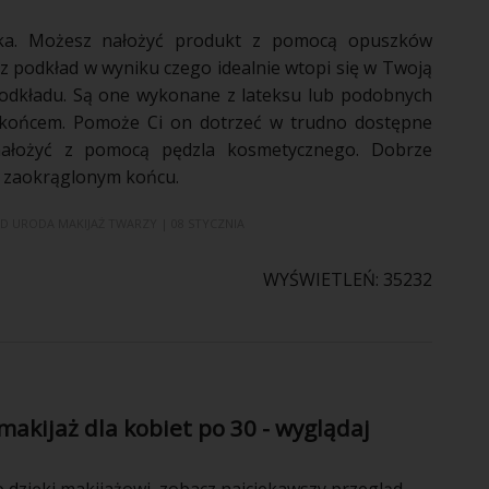
ilka. Możesz nałożyć produkt z
pomocą
opuszków
sz
podkład
w wyniku czego idealnie wtopi się w Twoją
odkładu
. Są one wykonane z lateksu lub podobnych
m końcem.
Pomoże
Ci on dotrzeć w trudno dostępne
ałożyć z
pomocą
pędzla kosmetycznego. Dobrze
o zaokrąglonym końcu.
AD
URODA
MAKIJAŻ TWARZY
| 08 STYCZNIA
WYŚWIETLEŃ: 35232
 makijaż dla kobiet po 30 - wyglądaj