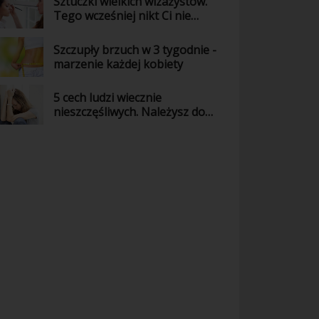
Sztuczki wielkich wizażystów.
Tego wcześniej nikt Ci nie
powiedział!
Szczupły brzuch w 3 tygodnie -
marzenie każdej kobiety
5 cech ludzi wiecznie
nieszczęśliwych. Należysz do
nich?