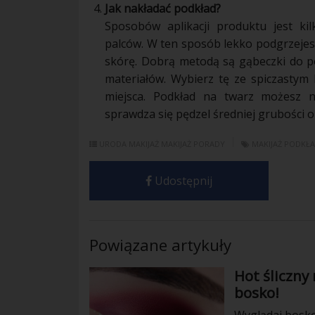
Jak nakładać podkład?
Sposobów aplikacji produktu jest k
palców. W ten sposób lekko podgrzeje
skórę
. Dobrą metodą są gąbeczki do
p
materiałów. Wybierz tę ze spiczasty
miejsca.
Podkład
na twarz możesz n
sprawdza się pędzel średniej grubości 
URODA
MAKIJAŻ
MAKIJAŻ PORADY
MAKIJAŻ
PODKŁ
Udostępnij
Powiązane artykuły
Hot śliczny
bosko!