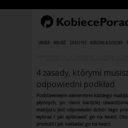
URODA
MIŁOŚĆ
LIFESTYLE
RODZINA & DZIECKO
KOBIECEPORADY.PL
KATEGORIE
URODA
MA
4 ZASADY, KTÓRYMI MUSISZ SIĘ KIEROWAĆ WYBIERA
4 zasady, którymi musis
odpowiedni podkład
Podstawowym elementem każdego
makija
płynnych, po nieco bardziej utwardzone
makijażu
jest odpowiedni dobór tego pro
wybrać i jak aplikować go na twarz. Ot
produkt i jak nakładać go na twarz.