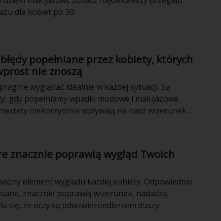
 dzięki makijażowi, zobacz najciekawszy przegląd
ażu dla kobiet po 30.
błędy popełniane przez kobiety, których
wprost nie znoszą
pragnie wyglądać idealnie w każdej sytuacji. Są
y, gdy popełniamy wpadki modowe i makijażowe.
 niestety niekorzystnie wpływają na nasz wizerunek
przeciwnej. Co tak naprawdę przyciąga uwagę
h sytuacji unikać, aby nie ośmieszyć się? Oto
i któremu wyeliminujesz te błędy ze swojej
óre znacznie poprawią wygląd Twoich
a tym samym zyskasz w oczach mężczyzn.
ważny element wyglądu każdej kobiety. Odpowiednio
esane, znacznie poprawią wizerunek, nadadzą
ia się, że oczy są odwzwierciedleniem duszy
y się to zarówno oczu, rzęs, jak i właśnie brwi.