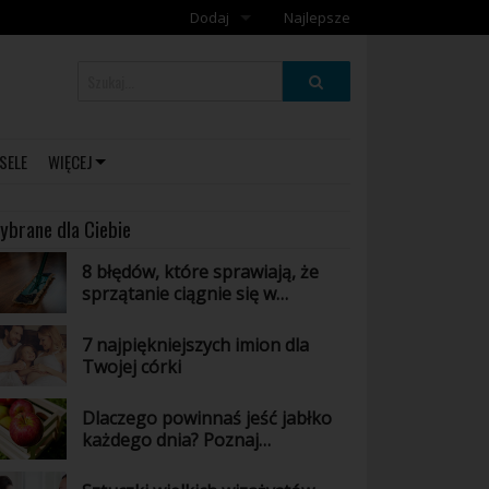
Dodaj
Najlepsze
Dodaj galerię
Dodaj artykuł
SELE
WIĘCEJ
ybrane dla Ciebie
8 błędów, które sprawiają, że
sprzątanie ciągnie się w
nieskończoność
7 najpiękniejszych imion dla
Twojej córki
Dlaczego powinnaś jeść jabłko
każdego dnia? Poznaj
niesamowite właściwości tego
owocu