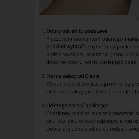
ni
Dobry odcień to podstawa
Kluczowym elementem udanego
makij
podkład
wybrać?
Zbyt ciemny
podkład
d
będzie
wyglądał
komicznie. Jasny
podkł
doborze koloru, warto zasięgnąć opinii s
Forma zależy od Ciebie
Wybór produktów jest ogromny. Są
po
Od Ciebie zależy jaką formę produktu bę
Od czego zacząć aplikację?
Codzienny
makijaż
musisz koniecznie r
celu użyj żelu oczyszczającego, a nast
Dobierz ją odpowiednio do rodzaju swo