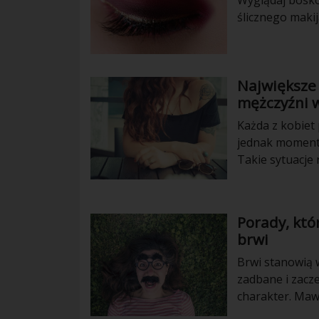
Wyglądaj bosko
ślicznego makij
Największe 
mężczyźni 
Każda z kobiet 
jednak moment
Takie sytuacje
w oczach płci 
mężczyzn? Jakic
poradnik, dzięk
Porady, kt
codzienności, 
brwi
Brwi stanowią 
zadbane i zacz
charakter. Maw
człowieka. Tycz