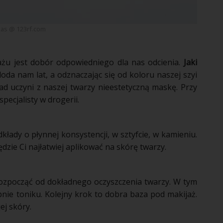
zas @ 123rf.com
ażu
jest dobór odpowiedniego dla nas odcienia.
Jaki
oda nam lat, a odznaczając się od koloru naszej szyi
ad
uczyni z naszej twarzy nieestetyczną maskę. Przy
pecjalisty w drogerii.
dkłady
o płynnej konsystencji, w sztyfcie, w kamieniu.
dzie Ci najłatwiej aplikować na
skórę
twarzy.
ozpocząć od dokładnego oczyszczenia twarzy. W tym
ępnie toniku. Kolejny krok to dobra baza pod
makijaż
.
jej
skóry
.