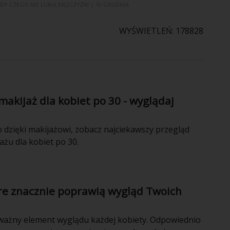
ĘDY
CZEGO NIE LUBIĄ MĘŻCZYŹNI
| 10 GRUDNIA
WYŚWIETLEŃ: 178828
 makijaż dla kobiet po 30 - wyglądaj
 dzięki makijażowi, zobacz najciekawszy przegląd
ażu dla kobiet po 30.
óre znacznie poprawią wygląd Twoich
ważny element wyglądu każdej kobiety. Odpowiednio