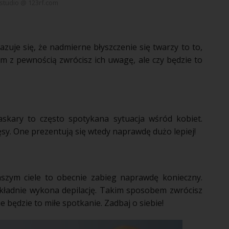
studio @ 123rf.com
azuje się, że nadmierne błyszczenie się twarzy to to,
em
z pewnością zwrócisz ich uwagę, ale czy będzie to
askary to często spotykana sytuacja wśród
kobiet
.
ęsy
. One
prezentują
się wtedy naprawdę dużo lepiej!
zym ciele to obecnie zabieg naprawdę konieczny.
kładnie wykona
depilację
. Takim sposobem zwrócisz
e będzie to miłe spotkanie. Zadbaj o siebie!