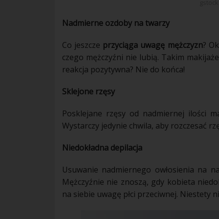
gstock
Nadmierne ozdoby na twarzy
Co jeszcze
przyciąga uwagę mężczyzn
? Ok
czego
mężczyźni
nie lubią. Takim
makijaż
reakcja pozytywna? Nie do końca!
Sklejone rzęsy
Posklejane
rzęsy
od nadmiernej ilości m
Wystarczy jedynie chwila, aby rozczesać
rz
Niedokładna depilacja
Usuwanie nadmiernego owłosienia na nas
Mężczyźnie
nie znoszą, gdy
kobieta
niedo
na siebie uwagę płci przeciwnej. Niestety ni