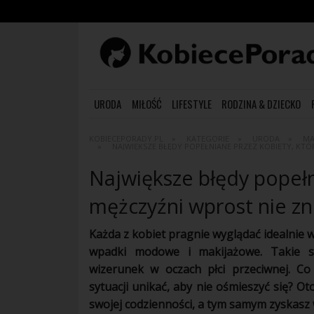
URODA
MIŁOŚĆ
LIFESTYLE
RODZINA & DZIECKO
KOBIECEPORADY.PL
KATEGORIE
URODA
MA
NAJWIĘKSZE BŁĘDY POPEŁNIANE PRZEZ KOBIETY, KT
Największe błędy popełn
mężczyźni wprost nie z
Każda z
kobiet
pragnie
wyglądać
idealnie 
wpadki modowe i
makijażowe
. Takie s
wizerunek w oczach płci przeciwnej. C
sytuacji unikać, aby nie ośmieszyć się? O
swojej codzienności, a tym samym zyskasz