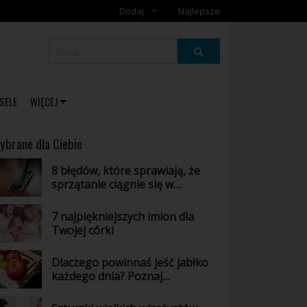
Dodaj
Najlepsze
Dodaj galerię
Dodaj artykuł
SELE
WIĘCEJ
ybrane dla Ciebie
8 błędów, które sprawiają, że
sprzątanie ciągnie się w
nieskończoność
7 najpiękniejszych imion dla
Twojej córki
Dlaczego powinnaś jeść jabłko
każdego dnia? Poznaj
niesamowite właściwości tego
owocu