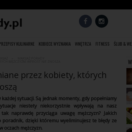
PRZEPISY KULINARNE
KOBIECE WYZNANIA
WNĘTRZA
FITNESS
ŚLUB & WE
KIJAŻ
MAKIJAŻ PORADY
W
ÓRYCH MĘŻCZYŹNI WPROST NIE ZNOSZĄ
iane przez kobiety, których
noszą
w każdej sytuacji. Są jednak momenty, gdy popełniamy
ytuacje niestety niekorzystnie wpływają na nasz
o tak naprawdę przyciąga uwagę mężczyzn? Jakich
to
poradnik
, dzięki któremu wyeliminujesz te błędy ze
 w oczach
mężczyzn
.