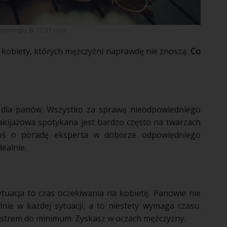
Marongiu @ 123rf.com
z
kobiety
, których
mężczyźni
naprawdę nie znoszą.
Co
a dla panów. Wszystko za sprawą nieodpowiedniego
kijażowa
spotykana jest bardzo często na twarzach
roś o
poradę
eksperta
w doborze odpowiedniego
dealnie.
tuacja to czas oczekiwania na
kobietę
. Panowie nie
lnie w każdej sytuacji, a to niestety wymaga czasu.
 lustrem do minimum. Zyskasz w oczach
mężczyzny
.