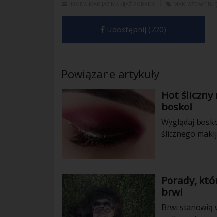
URODA
MAKIJAŻ
MAKIJAŻ PORADY
MAKIJAŻOWE BŁ
Udostępnij (720)
Powiązane artykuły
Hot śliczny
bosko!
Wyglądaj bosko
ślicznego makij
Porady, kt
brwi
Brwi stanowią 