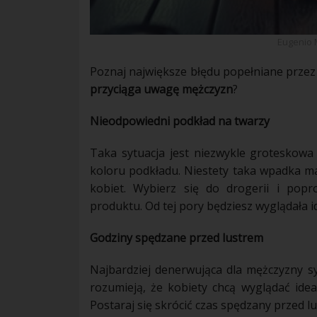
Eugenio 
Poznaj największe błędu popełniane prze
przyciąga uwagę mężczyzn
?
Nieodpowiedni podkład na twarzy
Taka sytuacja jest niezwykle groteskow
koloru podkładu. Niestety taka wpadka
ma
kobiet
. Wybierz się do drogerii i pop
produktu. Od tej pory będziesz
wyglądała
i
Godziny spędzane przed lustrem
Najbardziej denerwująca dla
mężczyzny
sy
rozumieją, że
kobiety
chcą
wyglądać
idea
Postaraj się skrócić czas spędzany przed