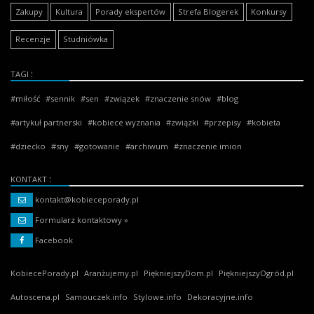
Zakupy
Kultura
Porady ekspertów
Strefa Blogerek
Konkursy
Recenzje
Studniówka
TAGI
miłość
sennik
sen
związek
znaczenie snów
blog
artykuł partnerski
kobiece wyznania
związki
przepisy
kobieta
dziecko
sny
gotowanie
archiwum
znaczenie imion
KONTAKT
kontakt@kobieceporady.pl
Formularz kontaktowy »
Facebook
KobiecePorady.pl
Aranżujemy.pl
PiękniejszyDom.pl
PiękniejszyOgród.pl
Autoscena.pl
Samouczek.info
Stylowe.info
Dekoracyjne.info