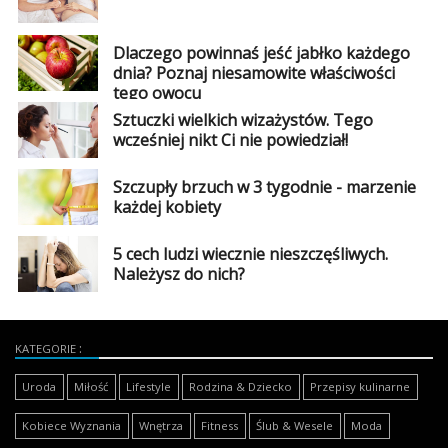
Dlaczego powinnaś jeść jabłko każdego
dnia? Poznaj niesamowite właściwości
tego owocu
Sztuczki wielkich wizażystów. Tego
wcześniej nikt Ci nie powiedział!
Szczupły brzuch w 3 tygodnie - marzenie
każdej kobiety
5 cech ludzi wiecznie nieszczęśliwych.
Należysz do nich?
KATEGORIE
Uroda
Miłość
Lifestyle
Rodzina & Dziecko
Przepisy kulinarne
Kobiece Wyznania
Wnętrza
Fitness
Ślub & Wesele
Moda