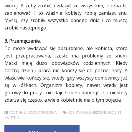
więcej. A żeby zrobić i zdążyć ze wszystkim, trzeba to
Studniówka
zaplanować. I to właśnie
kobiety
robią zamiast snu.
«
Dodaj
Myślą, czy zrobiły wszystko danego dnia i co muszą
Dodaj
zrobić następnego.
Najlepsze
Dodaj
3. Przemęczenie.
To może wydawać się absurdalne, ale
kobieta
, która
Dodaj
galerię
jest przepracowana, często ma
problemy
ze snem.
Matki
mają dużo obowiązków codziennych. Kiedy
Dodaj
zaczną dzień i
praca
nie kończy się do późnej nocy. A
artykuł
właściwie kończy się, wtedy, gdy wszyscy domownicy już
są w łóżkach. Organizm
kobiety
, nawet wtedy jest
gotowy do
pracy
i nie daje sobie odpocząć. To niestety
zdarza się często, a wiele
kobiet
nie ma o tym pojęcia.
RODZINA & DZIECKO
RODZINA
KOBIETA
MAMA
BEZSENNOŚĆ
| 16
KWIETNIA