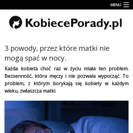
MENU
Uroda
Miłość
Lifestyle
3 powody, przez które matki nie
Rodzina
mogą spać w nocy.
&
Dziecko
Każda
kobieta
choć raz w
życiu
miała ten
problem
.
Bezsenność, która męczy i nie pozwala wypocząć. To
Przepisy
problem
, z którym borykają się
kobiety
w każdym
kulinarne
wieku, zwłaszcza
matki
.
Kobiece
Wyznania
Wnętrza
Fitness