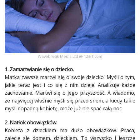
Ślub
&
Wesele
Moda
Zakupy
Wavebreak Media Ltd @ 123rf.com
Kultura
1. Zamartwianie się o
dziecko
.
Matka
zawsze martwi się o swoje
dziecko
. Myśli o tym,
Porady
jakie teraz jest i co się z nim dzieje. Analizuje każde
ekspertów
zachowanie. Martwi się o jego przyszłość. A wiadomo,
Strefa
że najwięcej właśnie myśli się przed snem, a kiedy takie
Blogerek
myśli dopadną
kobietę
, może już nie spać całą noc.
Konkursy
2. Natłok obowiązków.
Kobieta
z
dzieckiem
ma dużo obowiązków.
Praca
,
Recenzje
zajęcie się domem,
dzieckiem
. To wszystko i jeszcze