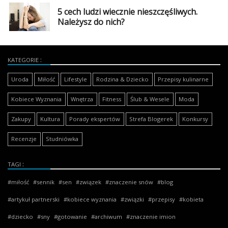
5 cech ludzi wiecznie nieszczęśliwych.
Należysz do nich?
KATEGORIE
Uroda
Miłość
Lifestyle
Rodzina & Dziecko
Przepisy kulinarne
Kobiece Wyznania
Wnętrza
Fitness
Ślub & Wesele
Moda
Zakupy
Kultura
Porady ekspertów
Strefa Blogerek
Konkursy
Recenzje
Studniówka
TAGI
miłość
sennik
sen
związek
znaczenie snów
blog
artykuł partnerski
kobiece wyznania
związki
przepisy
kobieta
dziecko
sny
gotowanie
archiwum
znaczenie imion