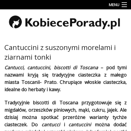
MENU
Uroda
Miłość
Lifestyle
Cantuccini z suszonymi morelami i
Rodzina
ziarnami tonki
&
Dziecko
Cantucci, cantuccini, biscotti di Toscana
– pod tymi
nazwami kryją się tradycyjne
ciasteczka
z małego
Przepisy
miasta Toscanii- Prato. Chrupiące
włoskie
ciasteczka
,
kulinarne
idealne do herbaty i kawy.
Kobiece
Tradycyjnie biscotti di Toscana przygotowuje się z
Wyznania
migdałów
, orzeszków piniowych, mąki, cukru, jajek. Ale
Wnętrza
dzisiaj można spotkać przeróżne warianty tychże
ciasteczek
. Do
cantucci
i
cantuccini
można dodać
Fitness