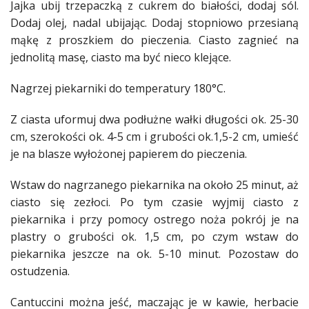
Jajka ubij trzepaczką z cukrem do białości, dodaj sól.
Dodaj olej, nadal ubijając. Dodaj
stopniowo
przesianą
mąkę z proszkiem do pieczenia.
Ciasto
zagnieć na
jednolitą masę,
ciasto
ma być nieco klejące.
Nagrzej piekarniki do temperatury 180°C.
Z
ciasta
uformuj dwa podłużne wałki długości ok. 25-30
cm, szerokości ok. 4-5 cm i grubości ok.1,5-2 cm, umieść
je na blasze wyłożonej papierem do pieczenia.
Wstaw do nagrzanego piekarnika na około 25 minut, aż
ciasto
się zezłoci. Po tym czasie wyjmij
ciasto
z
piekarnika i przy
pomocy
ostrego noża pokrój je na
plastry o grubości ok. 1,5 cm, po czym wstaw do
piekarnika jeszcze na ok. 5-10 minut. Pozostaw do
ostudzenia.
Cantuccini można jeść, maczając je w kawie, herbacie