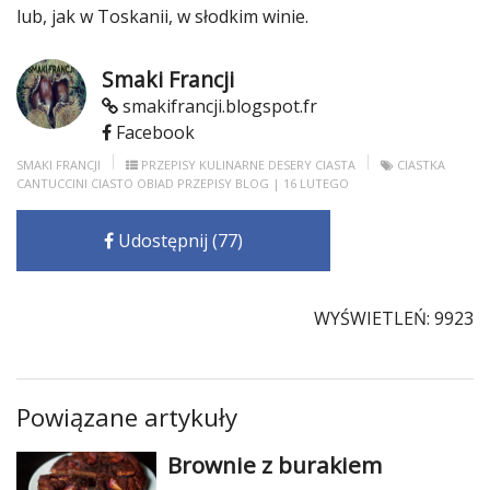
lub, jak w Toskanii, w słodkim winie.
Smaki Francji
smakifrancji.blogspot.fr
Facebook
SMAKI FRANCJI
PRZEPISY KULINARNE
DESERY
CIASTA
CIASTKA
CANTUCCINI
CIASTO
OBIAD
PRZEPISY
BLOG
| 16 LUTEGO
Udostępnij (77)
WYŚWIETLEŃ: 9923
Powiązane artykuły
Brownie z burakiem