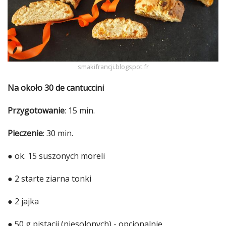
Studniówka
«
Dodaj
Dodaj
Najlepsze
Dodaj
smakifrancji.blogspot.fr
Dodaj
Na około 30 de cantuccini
galerię
Przygotowanie
: 15 min.
Dodaj
artykuł
Pieczenie
: 30 min.
● ok. 15 suszonych moreli
● 2 starte ziarna tonki
● 2 jajka
● 50 g
pistacji
(niesolonych) - opcjonalnie