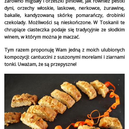
zarówno
migdały
i orzeszki piniowe, jak również
pestki
dyni
, orzechy
włoskie
, laskowe, nerkowce, żurawinę,
Ślub
bakalie, kandyzowaną
skórkę
pomarańczy
, drobinki
&
czekolady. Możliwości są nieskończone. W Toskanii te
Wesele
chrupiące
ciasteczka
podaje się tradycyjnie ze słodkim
Moda
winem, w którym można je maczać.
Zakupy
Tym razem proponuję Wam jedną z moich ulubionych
kompozycji: cantuccini z suszonymi morelami i ziarnami
Kultura
tonki. Uważam, że są przepyszne!
Porady
ekspertów
Strefa
Blogerek
Konkursy
Recenzje