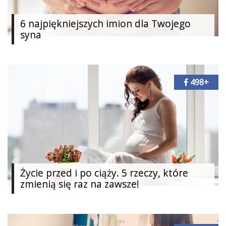
Studniówka
6 najpiękniejszych imion dla Twojego
«
syna
Dodaj
Dodaj
Najlepsze
Dodaj
498+
Dodaj
galerię
Dodaj
artykuł
Życie przed i po ciąży. 5 rzeczy, które
zmienią się raz na zawsze!