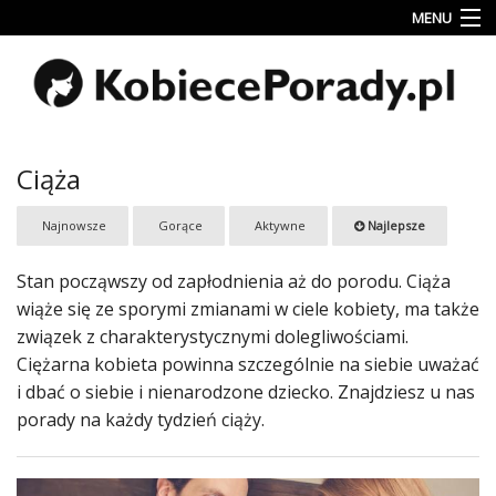
MENU
Uroda
Miłość
Lifestyle
Ciąża
Rodzina
Najnowsze
Gorące
Aktywne
Najlepsze
&
Dziecko
Stan począwszy od zapłodnienia aż do porodu. Ciąża
Przepisy
wiąże się ze sporymi zmianami w ciele kobiety, ma także
kulinarne
związek z charakterystycznymi dolegliwościami.
Ciężarna kobieta powinna szczególnie na siebie uważać
Kobiece
i dbać o siebie i nienarodzone dziecko. Znajdziesz u nas
Wyznania
porady na każdy tydzień ciąży.
Wnętrza
Fitness