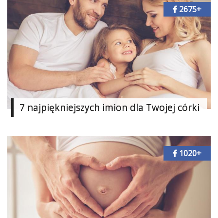
2675+
Ślub
&
Wesele
Moda
Zakupy
Kultura
7 najpiękniejszych imion dla Twojej córki
Porady
ekspertów
1020+
Strefa
Blogerek
Konkursy
Recenzje