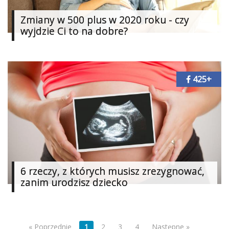
Zmiany w 500 plus w 2020 roku - czy
wyjdzie Ci to na dobre?
425+
6 rzeczy, z których musisz zrezygnować,
zanim urodzisz dziecko
« Poprzednie
1
2
3
4
Następne »