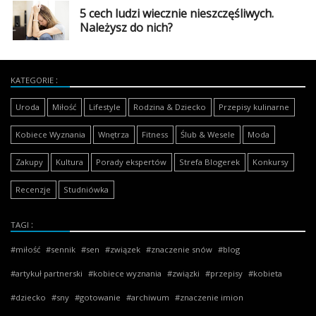
5 cech ludzi wiecznie nieszczęśliwych.
Należysz do nich?
KATEGORIE
Uroda
Miłość
Lifestyle
Rodzina & Dziecko
Przepisy kulinarne
Kobiece Wyznania
Wnętrza
Fitness
Ślub & Wesele
Moda
Zakupy
Kultura
Porady ekspertów
Strefa Blogerek
Konkursy
Recenzje
Studniówka
TAGI
miłość
sennik
sen
związek
znaczenie snów
blog
artykuł partnerski
kobiece wyznania
związki
przepisy
kobieta
dziecko
sny
gotowanie
archiwum
znaczenie imion