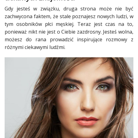
Studniówka
Gdy jesteś w
związku
, druga strona może nie być
zachwycona faktem, że stale poznajesz nowych ludzi, w
«
Dodaj
tym osobników płci męskiej. Teraz jest czas na to,
Dodaj
ponieważ nikt nie jest o Ciebie zazdrosny. Jesteś wolna,
Najlepsze
możesz do rana prowadzić inspirujące
rozmowy
z
Dodaj
różnymi ciekawymi ludźmi.
Dodaj
galerię
Dodaj
artykuł