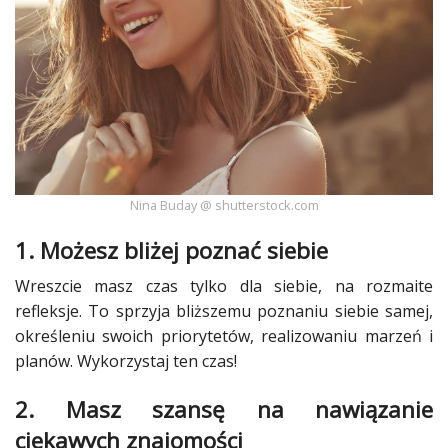
Ślub
&
Wesele
Moda
Zakupy
Nina Buday @ shutterstock.com
Kultura
1. Możesz bliżej poznać siebie
Porady
ekspertów
Wreszcie masz czas tylko dla siebie, na rozmaite
refleksje. To sprzyja bliższemu poznaniu siebie samej,
Strefa
określeniu swoich priorytetów, realizowaniu marzeń i
Blogerek
planów. Wykorzystaj ten czas!
Konkursy
2. Masz szansę na nawiązanie
Recenzje
ciekawych znajomości