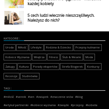
każdej kobiety
5 cech ludzi wiecznie nieszczęśliwych.
Należysz do nich?
KATEGORIE
Uroda
Miłość
Lifestyle
Rodzina & Dziecko
Przepisy kulinarne
Kobiece Wyznania
Wnętrza
Fitness
Ślub & Wesele
Moda
Zakupy
Kultura
Porady ekspertów
Strefa Blogerek
Konkursy
Recenzje
Studniówka
TAGI
miłość
sennik
sen
związek
znaczenie snów
blog
artykuł partnerski
kobiece wyznania
związki
przepisy
kobieta