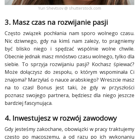
Yuri Shevtsov @ shutterstock.com
3. Masz czas na rozwijanie pasji
Często
związek
pochłania nam
sporo
wolnego czasu.
Nic dziwnego, gdy na kimś nam zależy, to pragniemy
być blisko niego i spędzać wspólnie wolne chwile.
Obecnie jednak masz mnóstwo czasu wolnego, tylko dla
siebie. To sprzyja rozwijaniu pasji? Kochasz śpiewać?
Może dołączysz do zespołu, o którym wspominała Ci
znajoma? Marzyłaś o nauce arabskiego? Wreszcie masz
na to czas! Bonus jest taki, że gdy w przyszłości
poznasz swojego partnera, będziesz dla niego jeszcze
bardziej fascynująca.
4. Inwestujesz w
rozwój
zawodowy
Gdy jesteśmy zakochane, obowiązki w
pracy
traktujemy
często po macoszemu, a od razu po ich wykonaniu