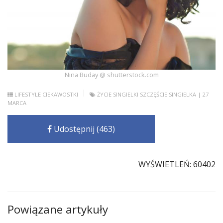
Nina Buday @ shutterstock.com
LIFESTYLE
CIEKAWOSTKI
ŻYCIE SINGIELKI
SZCZĘŚCIE
SINGIELKA
| 27
MARCA
Udostępnij (463)
WYŚWIETLEŃ: 60402
Powiązane artykuły