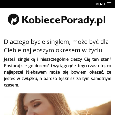
MENU
Uroda
Miłość
Lifestyle
Dlaczego bycie singlem, może być dla
Rodzina
Ciebie najlepszym okresem w życiu
&
Dziecko
Jesteś
singielką
i nieszczególnie cieszy Cię ten stan?
Postaraj się go docenić i wyciągnąć z tego czasu to, co
Przepisy
najlepsze! Niebawem może się bowiem okazać, że
kulinarne
jesteś w
związku
, a bardzo tęsknisz za tym samotnym
czasem.
Kobiece
Wyznania
Wnętrza
Fitness