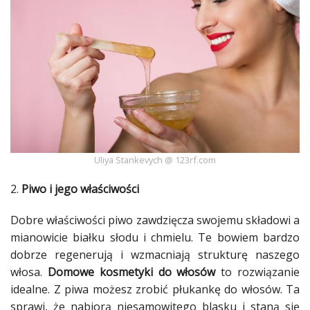
Uliya Stankevych @ 123rf.com
2.
Piwo i jego właściwości
Dobre właściwości piwo zawdzięcza swojemu składowi a
mianowicie białku słodu i chmielu. Te bowiem bardzo
dobrze regenerują i wzmacniają strukturę naszego
włosa
.
Domowe
kosmetyki
do
włosów
to rozwiązanie
idealne. Z piwa możesz zrobić płukankę do
włosów
. Ta
sprawi, że nabiorą niesamowitego blasku i staną się