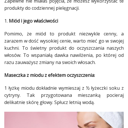
Zapewne nie miałaś pojęcia, że możesz wykorzystać te
Studniówka
produkty do codziennej
pielęgnacji
.
«
Dodaj
1.
Miód i jego właściwości
Dodaj
Najlepsze
Pomimo, że
miód
to produkt niezwykle cenny, a
Dodaj
zarazem w dość wysokiej cenie, warto mieć go w swojej
Dodaj
kuchni
. To świetny produkt do oczyszczania naszych
galerię
włosów
. To wspaniałą dawka nawilżenia, po której od
razu zauważysz zmiany na swoich
włosach
.
Dodaj
artykuł
Maseczka z miodu z efektem oczyszczenia
:
1 łyżkę miodu dokładnie wymieszaj z ½ łyżeczki soku z
cytryny
. Tak przygotowana mieszanką pocieraj
delikatnie
skórę
głowy. Spłucz letnią wodą.