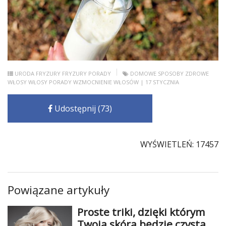
URODA
FRYZURY
FRYZURY PORADY
DOMOWE SPOSOBY
ZDROWE
WŁOSY
WŁOSY PORADY
WZMOCNIENIE WŁOSÓW
| 17 STYCZNIA
Udostępnij (73)
WYŚWIETLEŃ: 17457
Powiązane artykuły
Proste triki, dzięki którym
Twoja skóra będzie czysta