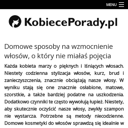
MENU
Uroda
Miłość
Lifestyle
Domowe sposoby na wzmocnienie
Rodzina
włosów, o który nie miałaś pojęcia
&
Dziecko
Każda
kobieta
marzy o pięknych i lśniących
włosach
.
Niestety codzienna
stylizacja
włosów
, kurz, brud i
Przepisy
zanieczyszczenia, znacznie obciążają nasze
włosy
. W
kulinarne
wyniku stają się one znacznie osłabione, matowe,
szorstkie, a także bardziej podatne na uszkodzenia.
Kobiece
Wyznania
Dodatkowo czynniki te często wywołują łupież. Niestety,
aby skutecznie oczyścić nasze
włosy
, zwykły szampon
Wnętrza
nie wystarcza. Potrzebne są metody niecodzienne.
Domowe
kosmetyki
do
włosów
sprawdzą się idealnie w
Fitness