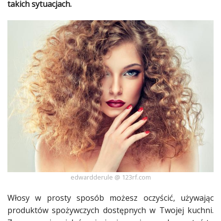
takich sytuacjach.
Ślub
&
Wesele
Moda
Zakupy
Kultura
Porady
ekspertów
Strefa
Blogerek
edwardderule @ 123rf.com
Konkursy
Włosy w prosty sposób możesz oczyścić, używając
produktów spożywczych dostępnych w Twojej
kuchni
.
Recenzje