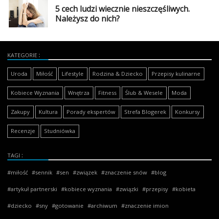
5 cech ludzi wiecznie nieszczęśliwych.
Należysz do nich?
KATEGORIE
Uroda
Miłość
Lifestyle
Rodzina & Dziecko
Przepisy kulinarne
Kobiece Wyznania
Wnętrza
Fitness
Ślub & Wesele
Moda
Zakupy
Kultura
Porady ekspertów
Strefa Blogerek
Konkursy
Recenzje
Studniówka
TAGI
miłość
sennik
sen
związek
znaczenie snów
blog
artykuł partnerski
kobiece wyznania
związki
przepisy
kobieta
dziecko
sny
gotowanie
archiwum
znaczenie imion