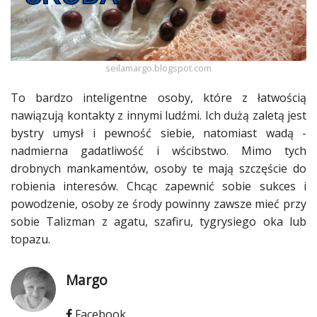
Ślub
&
Wesele
seilamargo.blogspot.com
Moda
To bardzo inteligentne osoby, które z łatwością
nawiązują kontakty z innymi ludźmi. Ich dużą zaletą jest
Zakupy
bystry umysł i
pewność siebie
, natomiast wadą -
Kultura
nadmierna gadatliwość i wścibstwo. Mimo tych
drobnych mankamentów, osoby te mają
szczęście
do
Porady
robienia interesów. Chcąc zapewnić sobie sukces i
ekspertów
powodzenie, osoby ze środy powinny zawsze mieć przy
sobie Talizman z agatu, szafiru, tygrysiego oka lub
Strefa
topazu.
Blogerek
Konkursy
Margo
Recenzje
Facebook