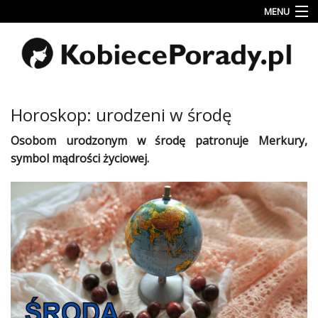
MENU
Uroda
Miłość
Lifestyle
Horoskop: urodzeni w środę
Rodzina
Osobom
urodzonym
w środę patronuje Merkury,
&
symbol mądrości
życiowej
.
Dziecko
Przepisy
kulinarne
Kobiece
Wyznania
Wnętrza
Fitness