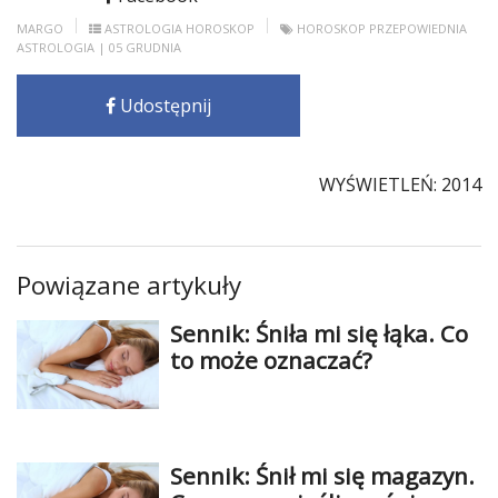
Studniówka
MARGO
ASTROLOGIA
HOROSKOP
HOROSKOP
PRZEPOWIEDNIA
ASTROLOGIA
| 05 GRUDNIA
«
Dodaj
Dodaj
Udostępnij
Najlepsze
Dodaj
WYŚWIETLEŃ: 2014
Dodaj
galerię
Dodaj
artykuł
Powiązane artykuły
Sennik: Śniła mi się łąka. Co
to może oznaczać?
Sennik: Śnił mi się magazyn.