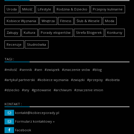
Uroda
Miłość
Lifestyle
Rodzina & Dziecko
Przepisy kulinarne
Kobiece Wyznania
Wnętrza
Fitness
Ślub & Wesele
Moda
Zakupy
Kultura
Porady ekspertów
Strefa Blogerek
Konkursy
Recenzje
Studniówka
TAGI
miłość
sennik
sen
związek
znaczenie snów
blog
artykuł partnerski
kobiece wyznania
związki
przepisy
kobieta
dziecko
sny
gotowanie
archiwum
znaczenie imion
KONTAKT
kontakt@kobieceporady.pl
Formularz kontaktowy »
Facebook