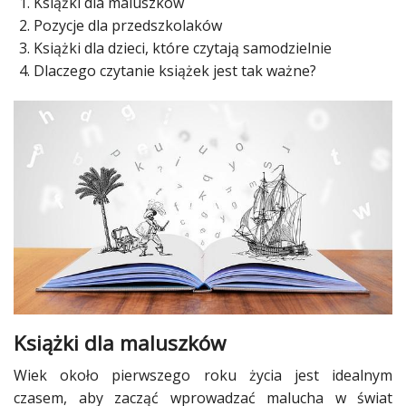
Książki dla maluszków
Pozycje dla przedszkolaków
Ślub
Książki dla dzieci, które czytają samodzielnie
&
Dlaczego czytanie książek jest tak ważne?
Wesele
Moda
Zakupy
Kultura
Porady
ekspertów
Strefa
Blogerek
Książki dla maluszków
Konkursy
Wiek około pierwszego roku życia jest idealnym
Recenzje
czasem, aby zacząć wprowadzać malucha w świat