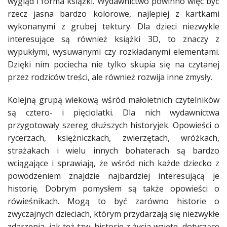
wygląd i forma książki. Wydawnictwo powinno więc być
rzecz jasna bardzo kolorowe, najlepiej z kartkami
wykonanymi z grubej tektury. Dla dzieci niezwykle
interesujące są również książki 3D, to znaczy z
wypukłymi, wysuwanymi czy rozkładanymi elementami.
Dzięki nim pociecha nie tylko skupia się na czytanej
przez rodziców treści, ale również rozwija inne zmysły.
Kolejną grupą wiekową wśród małoletnich czytelników
są cztero- i pięciolatki. Dla nich wydawnictwa
przygotowały szereg dłuższych historyjek. Opowieści o
rycerzach, księżniczkach, zwierzętach, wróżkach,
strażakach i wielu innych bohaterach są bardzo
wciągające i sprawiają, że wśród nich każde dziecko z
powodzeniem znajdzie najbardziej interesującą je
historię. Dobrym pomysłem są także opowieści o
rówieśnikach. Mogą to być zarówno historie o
zwyczajnych dzieciach, którym przydarzają się niezwykłe
zdarzenia, jak też tzw. historie z życia wzięte, dotyczące