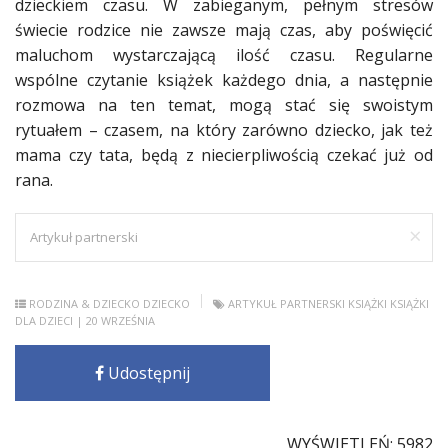
dzieckiem czasu. W zabieganym, pełnym stresów
świecie rodzice nie zawsze mają czas, aby poświęcić
maluchom wystarczającą ilość czasu. Regularne
wspólne czytanie książek każdego dnia, a następnie
rozmowa na ten temat, mogą stać się swoistym
rytuałem – czasem, na który zarówno dziecko, jak też
mama czy tata, będą z niecierpliwością czekać już od
rana.
×
Artykuł partnerski
RODZINA & DZIECKO
DZIECKO
ARTYKUŁ PARTNERSKI
KSIĄŻKI
KSIĄŻKI
DLA DZIECI
| 20 WRZEŚNIA
Udostępnij
WYŚWIETLEŃ: 5982