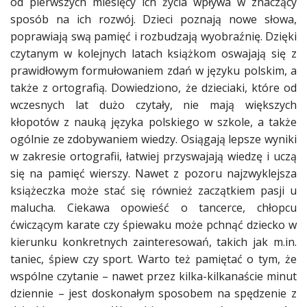
od pierwszych miesięcy ich życia wpływa w znaczący
sposób na ich rozwój. Dzieci poznają nowe słowa,
poprawiają swą pamięć i rozbudzają wyobraźnię. Dzięki
czytanym w kolejnych latach książkom oswajają się z
prawidłowym formułowaniem zdań w języku polskim, a
także z ortografią. Dowiedziono, że dzieciaki, które od
wczesnych lat dużo czytały, nie mają większych
kłopotów z nauką języka polskiego w szkole, a także
ogólnie ze zdobywaniem wiedzy. Osiągają lepsze wyniki
w zakresie ortografii, łatwiej przyswajają wiedzę i uczą
się na pamięć wierszy. Nawet z pozoru najzwyklejsza
książeczka może stać się również zaczątkiem pasji u
malucha. Ciekawa opowieść o tancerce, chłopcu
ćwiczącym karate czy śpiewaku może pchnąć dziecko w
kierunku konkretnych zainteresowań, takich jak m.in.
taniec, śpiew czy sport. Warto też pamiętać o tym, że
wspólne czytanie – nawet przez kilka-kilkanaście minut
dziennie – jest doskonałym sposobem na spędzenie z