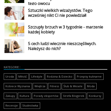
tego owocu
Sztuczki wielkich wizażystów. Tego
wcześniej nikt Ci nie powiedział!
Szczupły brzuch w 3 tygodnie - marzenie
każdej kobiety
5 cech ludzi wiecznie nieszczęśliwych.
Należysz do nich?
KATEGORIE
Uroda
Miłość
Lifestyle
Rodzina & Dziecko
Przepisy kulinarne
Kobiece Wyznania
Wnętrza
Fitness
Ślub & Wesele
Moda
Zakupy
Kultura
Porady ekspertów
Strefa Blogerek
Konkursy
Recenzje
Studniówka