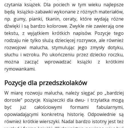
czytania książek. Dla pociech w tym wieku najlepsze
Studniówka
będą książko-zabawki wykonane z różnych materiałów,
«
np. gumy, pianki, tkanin, ceraty, które wydają różne
Dodaj
Dodaj
dźwięki i są bardzo kolorowe. Zwykle nie zawierają one
Najlepsze
tekstu, z wyjątkiem krótkich napisów. Pozycje tego
Dodaj
rodzaju nie tylko służą dziecięcej rozrywce, ale również
rozwojowi malucha, stymulując jego zmysły dotyku,
Dodaj
galerię
słuchu i wzroku. Po ukończeniu przez dziecko roczku,
można zacząć wprowadzać książki z krótkimi
Dodaj
rymowankami.
artykuł
Pozycje dla przedszkolaków
W miarę rozwoju malucha, należy sięgać po „bardziej
dorosłe” pozycje. Książeczki dla dwu- i trzylatka mogą
być już całościowymi formami fabularnymi,
opowiadającymi konkretną historię. Odpowiednie są
również krótkie wierszyki. Nadal bardzo istotny jest też