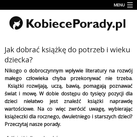
MENU
Uroda
Miłość
Lifestyle
Jak dobrać książkę do potrzeb i wieku
Rodzina
dziecka?
&
Dziecko
Nikogo o dobroczynnym wpływie literatury na rozwój
małego człowieka chyba przekonywać nie trzeba.
Przepisy
Książki rozwijają, uczą, bawią, pomagają poznawać
kulinarne
świat i mowę. W dobie dostępu do tysięcy pozycji dla
dzieci niełatwo jest znaleźć książki naprawdę
Kobiece
Wyznania
wartościowe. Na co więc zwrócić uwagę, wybierając
książeczki dla rocznego, dwuletniego i starszych dzieci?
Wnętrza
Przeczytaj nasze porady.
Fitness