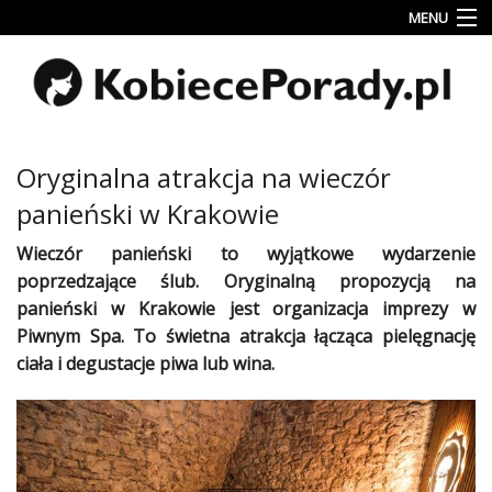
MENU
Uroda
Miłość
Lifestyle
Oryginalna atrakcja na wieczór
Rodzina
panieński w Krakowie
&
Dziecko
Wieczór panieński to wyjątkowe wydarzenie
poprzedzające ślub. Oryginalną propozycją na
Przepisy
panieński w Krakowie jest organizacja imprezy w
kulinarne
Piwnym Spa. To świetna atrakcja łącząca pielęgnację
ciała i degustacje piwa lub wina.
Kobiece
Wyznania
Wnętrza
Fitness