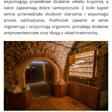
wspomagają prawidłowe działanie układu krążenia, a
także zapewniają dobre samopoczucie. Z kolei kąpiel
winna przeciwdziała skutkom starzenia i wspomaga
proces odchudzania. Polifenole zawarte w winie
regenerują i oczyszczają organizm, posiadają działanie
antynowotworowe oraz dbają o układ krwionośny.