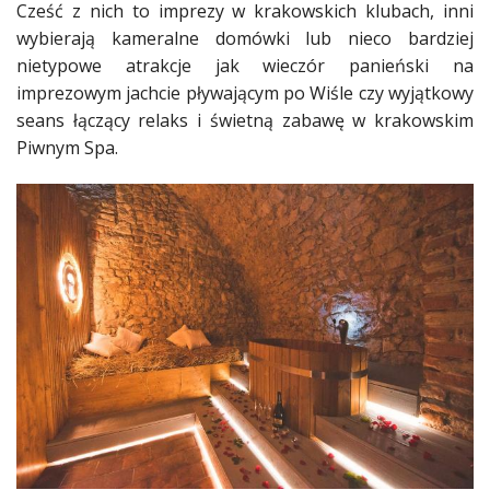
Cześć z nich to imprezy w krakowskich klubach, inni
wybierają kameralne domówki lub nieco bardziej
nietypowe atrakcje jak wieczór panieński na
imprezowym jachcie pływającym po Wiśle czy wyjątkowy
seans łączący relaks i świetną zabawę w krakowskim
Piwnym Spa.