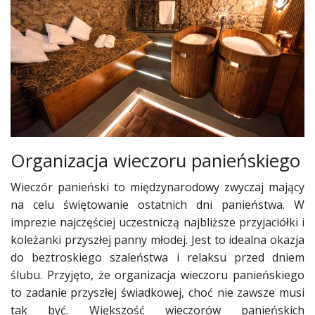
Ślub
&
Wesele
Moda
Zakupy
Kultura
Organizacja wieczoru panieńskiego
Porady
Wieczór panieński to międzynarodowy zwyczaj mający
ekspertów
na celu świętowanie ostatnich dni panieństwa. W
imprezie najczęściej uczestniczą najbliższe przyjaciółki i
Strefa
Blogerek
koleżanki przyszłej panny młodej. Jest to idealna okazja
do beztroskiego szaleństwa i relaksu przed dniem
Konkursy
ślubu. Przyjęto, że organizacja wieczoru panieńskiego
to zadanie przyszłej świadkowej, choć nie zawsze musi
Recenzje
tak być. Większość wieczorów panieńskich