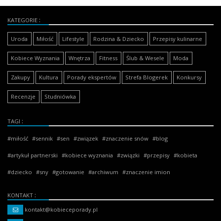
KATEGORIE
Uroda
Miłość
Lifestyle
Rodzina & Dziecko
Przepisy kulinarne
Kobiece Wyznania
Wnętrza
Fitness
Ślub & Wesele
Moda
Zakupy
Kultura
Porady ekspertów
Strefa Blogerek
Konkursy
Recenzje
Studniówka
TAGI
miłość
sennik
sen
związek
znaczenie snów
blog
artykuł partnerski
kobiece wyznania
związki
przepisy
kobieta
dziecko
sny
gotowanie
archiwum
znaczenie imion
KONTAKT
kontakt@kobieceporady.pl