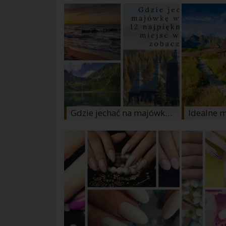
Gdzie jechać na majówkę w Polsce? 12 najpiękniejszych miejsc wartych zobaczenia