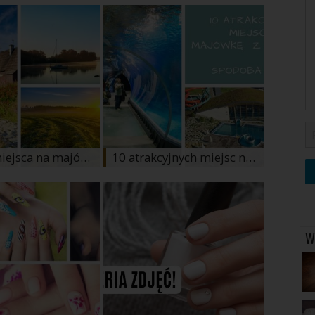
Idealne miejsca na majówkę, gdzie odpoczniesz jak nigdzie indziej
10 atrakcyjnych miejsc na majówkę z dzieckiem. Spodoba mu się!
W