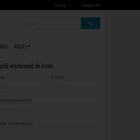
Dodaj
Najlepsze
Dodaj galerię
Dodaj artykuł
SELE
WIĘCEJ
yślij wiadomość do Irena
ię
E-mail
ytuł wiadomości
reść wiadomości