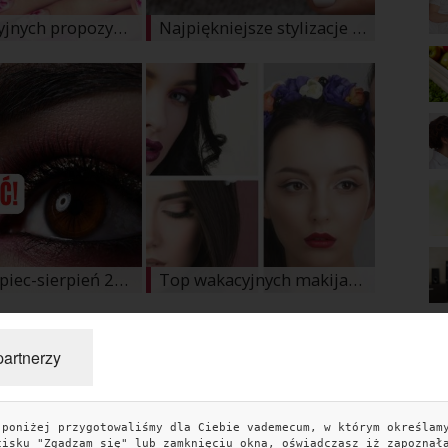
10 wakacyjnych propozycji manicure na lipiec 2020. Czas na letnie wzory i zdobienia!
Najpiękniejsze stylizacje paznokci ślubnych, które będą modne latem 2020
Makijaż lipiec-sierpień 2020: Zmysłowe makijaże na wesele dla brunetek
Top wakacyjnych makijaży 2020. Poznaj trendy tego lata!
e »
partnerzy
 poniżej przygotowaliśmy dla Ciebie vademecum, w którym określam
TAGI
KO
cisku "Zgadzam się" lub zamknięciu okna, oświadczasz iż zapoznał