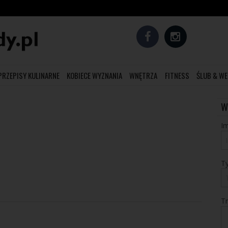
PRZEPISY KULINARNE
KOBIECE WYZNANIA
WNĘTRZA
FITNESS
ŚLUB & WE
W
Im
T
T