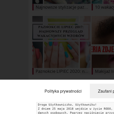
Najnowsze stylizacje paznokci ślubnych, które będą modne latem 2020 roku
Paznokcie LIPIEC 2020: najnowszy przegląd wakacyjnych wzorów
« Poprzednie
1
2
3
4
Następn
Polityka prywatności
Zaufani 
Droga Użytkowniczko, Użytkowniku!
Z dniem 25 maja 2018 wejdzie w życie RODO,
KATEGORIE
danych osobowych. Poprzez naciśnięcie przy